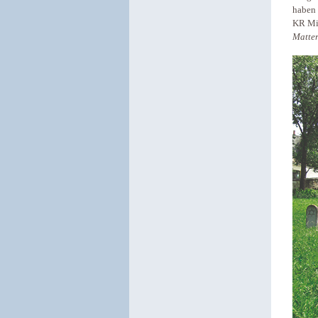
haben 
KR Mi
Matte