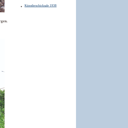
Künstlerschicksale 1938
rgen.