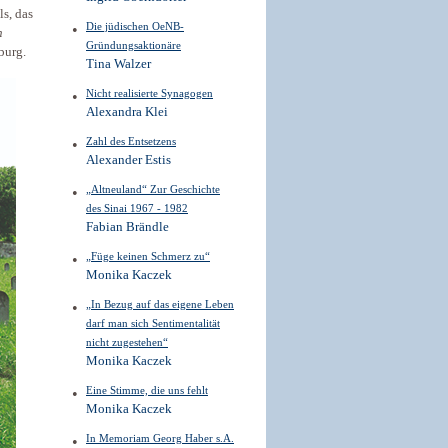
s, das
Die jüdischen OeNB­
n
Gründungsaktionäre
burg.
Tina Walzer
Nicht realisierte Synagogen
Alexandra Klei
Zahl des Entsetzens
Alexander Estis
„Altneuland“ Zur Geschichte
des Sinai 1967 - 1982
Fabian Brändle
„Füge keinen Schmerz zu“
Monika Kaczek
„In Bezug auf das eigene Leben
darf man sich Sentimentalität
nicht zugestehen“
Monika Kaczek
Eine Stimme, die uns fehlt
Monika Kaczek
In Memoriam Georg Haber s.A.