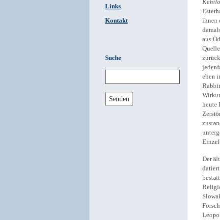
Kehilo
Links
Esterh
Kontakt
ihnen 
damals
aus Öd
Quelle
Suche
zurück
jedenf
eben i
Rabbin
Wirkun
Senden
heute 
Zerstö
zustan
unterg
Einzel
Der äl
datier
bestat
Religi
Slowak
Forsch
Leopol