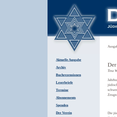
Ausga
Aktuelle Ausgabe
Der
Archiv
Tina W
Buchrezensionen
Jahrhu
Leserbriefe
jüdisc
schwer
Termine
Zeugni
Abonnements
Spenden
Der Verein
Die jü