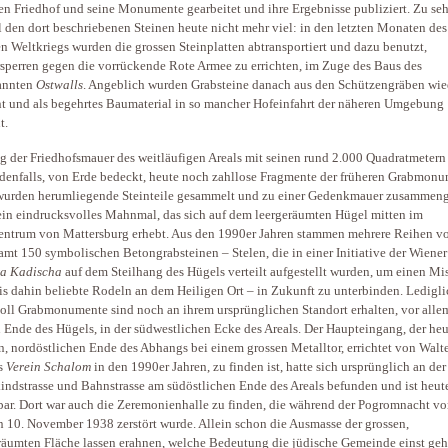
en Friedhof und seine Monumente gearbeitet und ihre Ergebnisse publiziert. Zu seh
l den dort beschriebenen Steinen heute nicht mehr viel: in den letzten Monaten des
n Weltkriegs wurden die grossen Steinplatten abtransportiert und dazu benutzt,
sperren gegen die vorrückende Rote Armee zu errichten, im Zuge des Baus des
annten
Ostwalls
. Angeblich wurden Grabsteine danach aus den Schützengräben wie
nt und als begehrtes Baumaterial in so mancher Hofeinfahrt der näheren Umgebung
t.
g der Friedhofsmauer des weitläufigen Areals mit seinen rund 2.000 Quadratmetern
edenfalls, von Erde bedeckt, heute noch zahllose Fragmente der früheren Grabmonu
urden herumliegende Steinteile gesammelt und zu einer Gedenkmauer zusammeng
 ein eindrucksvolles Mahnmal, das sich auf dem leergeräumten Hügel mitten im
entrum von Mattersburg erhebt. Aus den 1990er Jahren stammen mehrere Reihen v
amt 150 symbolischen Betongrabsteinen – Stelen, die in einer Initiative der Wiener
a Kadischa
auf dem Steilhang des Hügels verteilt aufgestellt wurden, um einen Mi
bis dahin beliebte Rodeln an dem Heiligen Ort – in Zukunft zu unterbinden. Ledigli
ll Grabmonumente sind noch an ihrem ursprünglichen Standort erhalten, vor alle
 Ende des Hügels, in der südwestlichen Ecke des Areals. Der Haupteingang, der he
n, nordöstlichen Ende des Abhangs bei einem grossen Metalltor, errichtet von Walt
s
Verein Schalom
in den 1990er Jahren, zu finden ist, hatte sich ursprünglich an de
ndstrasse und Bahnstrasse am südöstlichen Ende des Areals befunden und ist heut
ar. Dort war auch die Zeremonienhalle zu finden, die während der Pogromnacht vo
n 10. November 1938 zerstört wurde. Allein schon die Ausmasse der grossen,
räumten Fläche lassen erahnen, welche Bedeutung die jüdische Gemeinde einst geh