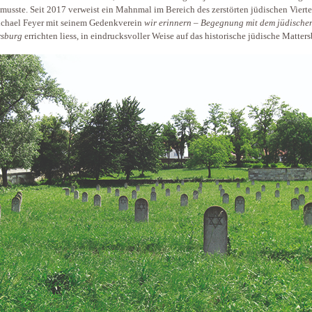
musste. Seit 2017 verweist ein Mahnmal im Bereich des zerstörten jüdischen Viertel
chael Feyer mit seinem Gedenkverein
wir erinnern – Begegnung mit dem jüdische
rsburg
errichten liess, in eindrucksvoller Weise auf das historische jüdische Matters