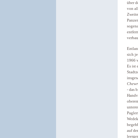
über d
von al
Zweite
Panzer
sogen
entfer
verbau
Entlan
sich j
1966 w
Es ist
Stadtz
insges
Chewr
- das 
Handvo
oberen
untere
Pagler
Wedeki
begehb
auf de
leerge