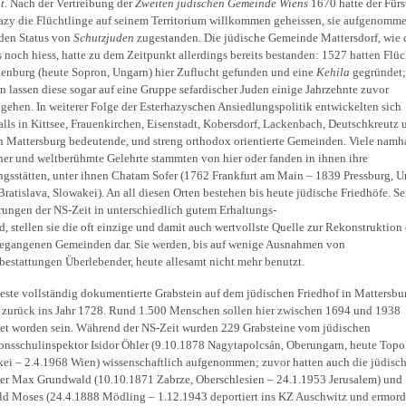
t.
Nach der Vertreibung der
Zweiten jüdischen Gemeinde Wiens
1670 hatte der Fürst
azy die Flüchtlinge auf seinem Territorium willkommen geheissen, sie aufgenomm
den Status von
Schutzjuden
zugestanden. Die jüdische Gemeinde Mattersdorf, wie 
 noch hiess, hatte zu dem Zeitpunkt allerdings bereits bestanden: 1527 hatten Flüc
enburg (heute Sopron, Ungarn) hier Zuflucht gefunden und eine
Kehila
gegründet;
n lassen diese sogar auf eine Gruppe sefardischer Juden einige Jahrzehnte zuvor
gehen. In weiterer Folge der Esterhazyschen Ansiedlungspolitik entwickelten sich
alls in Kittsee, Frauenkirchen, Eisenstadt, Kobersdorf, Lackenbach, Deutschkreutz 
n Mattersburg bedeutende, und streng orthodox orientierte Gemeinden. Viele namh
er und weltberühmte Gelehrte stammten von hier oder fanden in ihnen ihre
gsstätten, unter ihnen Chatam Sofer (1762 Frankfurt am Main – 1839 Pressburg, U
Bratislava, Slowakei). An all diesen Orten bestehen bis heute jüdische Friedhöfe. Se
rungen der NS-Zeit in unterschiedlich gutem Erhaltungs-
d, stellen sie die oft einzige und damit auch wertvollste Quelle zur Rekonstruktion 
egangenen Gemeinden dar. Sie werden, bis auf wenige Ausnahmen von
bestattungen Überlebender, heute allesamt nicht mehr benutzt.
teste vollständig dokumentierte Grabstein auf dem jüdischen Friedhof in Mattersbu
t zurück ins Jahr 1728. Rund 1.500 Menschen sollen hier zwischen 1694 und 1938
tet worden sein. Während der NS-Zeit wurden 229 Grabsteine vom jüdischen
onsschulinspektor Isidor Öhler (9.10.1878 Nagytapolcsán, Oberungarn, heute Topo
ei – 2.4.1968 Wien) wissenschaftlich aufgenommen; zuvor hatten auch die jüdisc
er Max Grundwald (10.10.1871 Zabrze, Oberschlesien – 24.1.1953 Jerusalem) und
d Moses (24.4.1888 Mödling – 1.12.1943 deportiert ins KZ Auschwitz und ermord