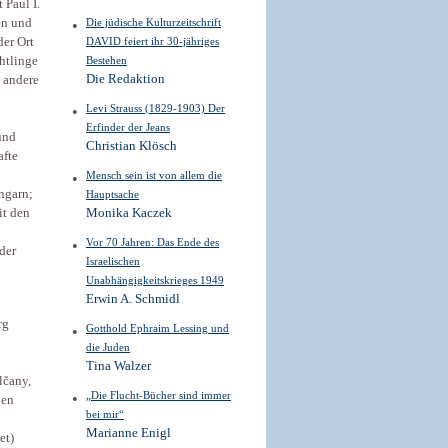
 Paul I.
en und
Die jüdische Kulturzeitschrift
der Ort
DAVID feiert ihr 30-jähriges
htlinge
Bestehen
Die Redaktion
 andere
Levi Strauss (1829-1903) Der
Erfinder der Jeans
und
Christian Klösch
afte
Mensch sein ist von ­allem die
ngarn;
Hauptsache
it den
Monika Kaczek
Vor 70 Jahren: Das Ende des
der
Israelischen
Unabhängigkeitskrieges 1949
Erwin A. Schmidl
rg
Gotthold Ephraim ­Lessing und
die Juden
Tina Walzer
lčany,
„Die Flucht-­Bücher sind immer
hen
bei mir“
Marianne Enigl
et)