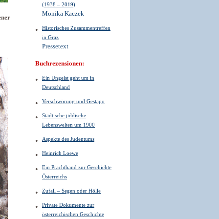
(1938 – 2019)
Monika Kaczek
ener
Historisches Zusammentreffen
in Graz
Pressetext
Buchrezensionen:
Ein Ungeist geht um in
Deutschland
Verschwörung und Gestapo
Städtische jiddische
Lebenswelten um 1900
Aspekte des Judentums
Heinrich Loewe
Ein Prachtband zur Geschichte
Österreichs
Zufall – Segen oder Hölle
Private Dokumente zur
österreichischen Geschichte