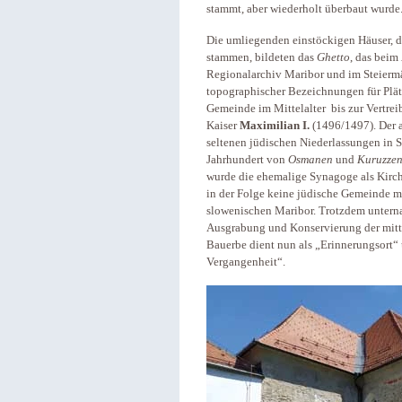
stammt, aber wiederholt überbaut wurde
Die umliegenden einstöckigen Häuser, d
stammen, bildeten das
Ghetto
, das beim
Regionalarchiv Maribor und im Steiermä
topographischer Bezeichnungen für Plät
Gemeinde im Mittelalter bis zur Vertre
Kaiser
Maximilian I.
(1496/1497). Der a
seltenen jüdischen Niederlassungen in S
Jahrhundert von
Osmanen
und
Kuruzze
wurde die ehemalige Synagoge als Kirch
in der Folge keine jüdische Gemeinde m
slowenischen Maribor. Trotzdem untern
Ausgrabung und Konservierung der mitt
Bauerbe dient nun als „Erinnerungsort“ 
Vergangenheit“.