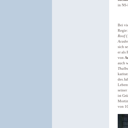
in NS-
Bei vi
Regie:
Roof
(
Academ
sich s
er als
von
A
auch w
Thalb
karita
des Ja
Lebens
seiner
ist Gr
Morti
von 10