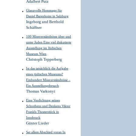
Adalbert Putz
Glanzvolle Hommage für
Daniel Barenboim in Salzburg
Ingeborg und Berthold
Schäffner
100 Missverständnisse über und
unter Juden Eine viel diskutierte
Ausstellung im Jüdischen
Museum Wien
Christoph Tepperberg
Ist das tatsächlich die Aufgabe
eines jüdischen Museums?
Einhundert Missverständnisse –
Ein Ausstellungsbesuch
Thomas Varkonyi
Eine Verdichtung seines
Schreibens und Denkens Viktor
Frankls Theaterstück in
Innsbruck
Günter Lieder
Sei allem Abschied voran In