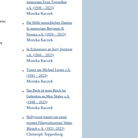
memoriam Ernst Tugendhat
s.A. (1930 – 2023)
Monika Kaczek
ess:
Die Hölle menschlichen Daseins
In memoriam Benjamin B.
Ferencz s.A. (1920 – 2023)
Monika Kaczek
by
In Erinnerung an Jerry Springer
s.A. (1944 – 2023)
Monika Kaczek
Trauer um Michael Lerner s.A.
(1941 – 2023)
Monika Kaczek
Das Buch ist mein Reich Im
Gedenken an Meir Shalev s.A.
(1948 – 2023)
Monika Kaczek
Hollywood trauert um einen
grossen Filmproduzenten Walter
Mirisch s. A. (1921–2023)
Christoph Tepperberg