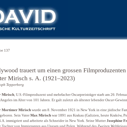
be 137
lywood trauert um einen grossen Filmproduzenten
ter Mirisch s. A. (1921–2023)
oph Tepperberg
r Mirisch
, U.S.-Filmproduzent und mehrfacher Oscarpreisträger starb am 26. Febru
 Angeles im Alter von 101 Jahren. Er galt zuletzt als ältester lebender
Oscar
-Gewinn
r Mortimer Mirisch
wurde am 8. November 1921 in New York in eine jüdische Fam
geboren. Sein Vater
Max Mirisch
war 1891 aus Krakau (Galizien, heute Kraków, Po
S.A. immigriert und arbeitete als Schneider in New York. Seine Mutter
Josephine F
e Tochter von Immigranten aus Ungarn und Polen. Während des
Zweiten Weltkriegs