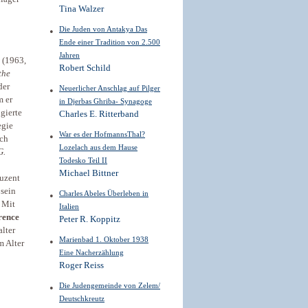
Tina Walzer
Die Juden von Antakya Das
Ende einer Tradition von 2.500
Jahren
(1963,
Robert Schild
the
der
Neuerlicher Anschlag auf Pilger
m er
in Djerbas Ghriba- Synagoge
gierte
Charles E. Ritterband
egie
War es der HofmannsThal?
ch
Lozelach aus dem Hause
G.
Todesko Teil II
Michael Bittner
duzent
 sein
Charles Abeles Überleben in
. Mit
Italien
ence
Peter R. Koppitz
lter
Marienbad 1. Oktober 1938
m Alter
Eine Nacherzählung
Roger Reiss
Die Judengemeinde von Zelem/
Deutschkreutz