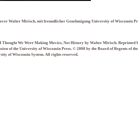
ver Walter Mirisch, mit freundlicher Genehmigung University of Wisconsin Pr
I Thought We Were Making Movies, Not History by Walter Mirisch. Reprinted 
sion of the University of Wisconsin Press. © 2008 by the Board of Regents of the
sity of Wisconsin System. All rights reserved.