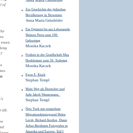
Anna Maria Grünfelder
l of
Zur Geschichte der jüdischen
Bevölkerung in Slowenien
Anna Maria Grünfelder
Ein Optimist bis ans Lebensende
the
Shimon Peres zum 100.
den
Geburtstag
 einen
Monika Kaczek
demy
57
Freiheit in der Gesellschaft Max
Horkheimer zum 50. Todestag
bs
Monika Kaczek
aus.
Egon E. Kisch
hn
Stephan Templ
Mein Weg als Deutscher und
Jude Jakob Wassermann
’s
Stephan Templ
New York mit russischem
en
(dt.
Migrationshintergrund Helen
Levitt, Richard Avedon, Diane
pe
Arbus Berühmte Fotografen in
nd
Amerika und Europa, Teil I
lager