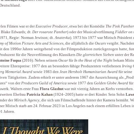
Deutschland.
elen Filmen war er der
Executive Producer
, etwa bei der Komödie
The Pink Panther
 Blake Edwards; dt.
Der rosarote Panther
) oder der Musicalverfilmung
Fiddler on 
1971, Regie: Norman Jewison; dt.
Anatevka
). 1973 bis 1977 war Mirisch Präsident 
y of Motion Picture Arts and Sciences
, die alljährlich die
Oscars
vergibt. Nachde
eit den 1990er Jahren weitgehend von der Filmproduktion zurückgezogen hatte, fun
 Produzent für die Neuverfilmung des Klassikers
Die glorreichen Sieben
unter der R
ntoine Fuqua
(2016). Neben seinem
Oscar
für
In the Heat of the Night
bekam Miris
eitere Ehrenpreise: 1977 den an besonders fähige Produzenten verliehenen
Irving 
erg Memorial Award
sowie 1983 den
Jean Hersholt Humanitarian Award
für seine
tiven Tätigkeiten. Zudem erhielt er unter anderem 1967 die Auszeichnung als „Pro
hres“ von der
Producers Guild of America
sowie 1977 den
Golden Globe Award
für
werk. Walters erste Frau
Flora Glashut
war mit vierzig Jahren an Krebs verstorben
 zweiten Ehefrau
Patricia Kahan
(1924–2005) hatte er drei Kinder. Sein Sohn
Lawr
ünder der
Mirisch Agency
, die sich um Filmschaffende hinter der Kamera bemüht. Wa
mer
Mirisch starb am 24. Februar 2023 in Los Angeles nach einem erfüllten Leben i
1 Jahren.