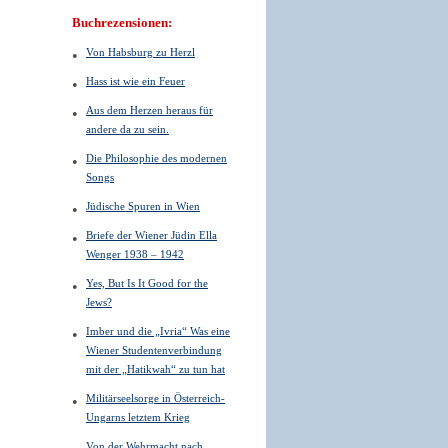
Buchrezensionen:
Von Habsburg zu Herzl
Hass ist wie ein Feuer
Aus dem Herzen heraus für
andere da zu sein.
Die Philosophie des modernen
Songs
Jüdische Spuren in Wien
Briefe der Wiener Jüdin Ella
Wenger 1938 – 1942
Yes, But Is It Good for the
Jews?
Imber und die „Ivria“ Was eine
Wiener Studentenverbindung
mit der „Hatikwah“ zu tun hat
Militärseelsorge in Österreich-
Ungarns letztem Krieg
Von der Wehrmacht nach