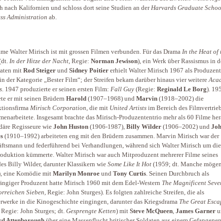
h nach Kalifornien und schloss dort seine Studien an der
Harvards Graduate Schoo
ss Administration
ab.
me Walter Mirisch ist mit grossen Filmen verbunden. Für das Drama
In the Heat of 
(dt.
In der Hitze der Nacht
, Regie:
Norman Jewison
), ein Werk über Rassismus in 
aten mit
Rod Steiger
und
Sidney Poitier
erhielt Walter Mirisch 1967 als Produzent
in der Kategorie „Bester Film“; der Streifen bekam darüber hinaus vier weitere
Aca
s
. 1947 produzierte er seinen ersten Film:
Fall Guy
(Regie:
Reginald Le Borg
). 19
te er mit seinen Brüdern
Harold
(1907–1968) und
Marvin
(1918–2002) die
ktionsfirma
Mirisch Corporation
, die mit
United Artists
im Bereich des Filmvertrie
enarbeitete. Insgesamt brachte das Mirisch-Produzententrio mehr als 60 Filme her
äre Regisseure wie
John Huston
(1906-1987),
Billy Wilder
(1906–2002) und
Jo
s
(1910–1992) arbeiteten eng mit den Brüdern zusammen. Marvin Mirisch war der
ftsmann und federführend bei Verhandlungen, während sich Walter Mirisch um die
oduktion kümmerte. Walter Mirisch war auch Mitproduzent mehrerer Filme seines
es Billy Wilder, darunter Klassikern wie
Some Like It Hot
(1959; dt. Manche mögen
), eine Komödie mit
Marilyn Monroe
und
Tony Curtis
. Seinen Durchbruch als
ngiger Produzent hatte Mirisch 1960 mit dem Edel-Western
The Magnificent Sev
orreichen Sieben,
Regie: John Sturges). Es folgten zahlreiche Streifen, die als
rwerke in die Kinogeschichte eingingen, darunter das Kriegsdrama
The Great Esca
 Regie: John Sturges; dt.
Gesprengte Ketten
) mit
Steve McQueen
,
James Garner
u
rd Attenborough
über eine Massenflucht britischer Soldaten aus einem Gefangenen