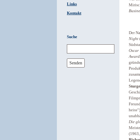
Links
Mirisc
Busine
Kontakt
Der Na
Suche
Night
Südsta
Oscar
Award
Senden
gründe
Produ
zusamm
Legend
Sturge
Geschä
Filmpr
Freund
heiss“
unabhä
Die gl
Meiste
(1963,
Richa