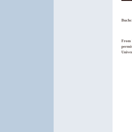
Buchco
From 
permis
Univer