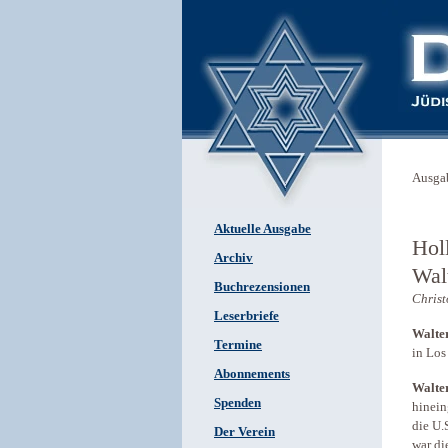
Ausga
Aktuelle Ausgabe
Hol
Archiv
Wal
Buchrezensionen
Christ
Leserbriefe
Walte
Termine
in Los
Abonnements
Walte
Spenden
hinein
die U.
Der Verein
war di