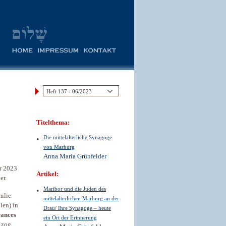
Titelthema:
Die mittelalterliche Synagoge
von Marburg
Anna Maria Grünfelder
ar 2023
Artikel:
er.
Maribor und die Juden des
ilie
mittelalterlichen Marburg an der
len) in
Drau/ Ihre Synagoge – heute
rances
ein Ort der Erinnerung
zog