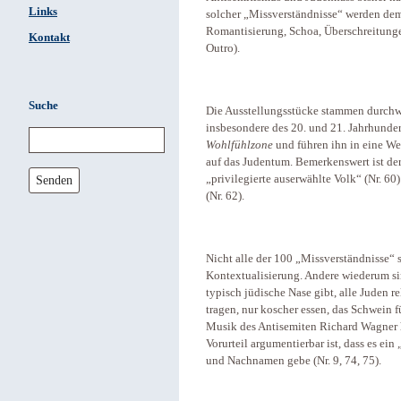
Links
solcher „Missverständnisse“ werden dem 
Romantisierung, Schoa, Überschreitung
Kontakt
Outro).
Suche
Die Ausstellungsstücke stammen durchw
insbesondere des 20. und 21. Jahrhunder
Wohlfühlzone
und führen ihn in eine We
auf das Judentum. Bemerkenswert ist der
Senden
„privilegierte auserwählte Volk“ (Nr. 60
(Nr. 62).
Nicht alle der 100 „Missverständnisse“ 
Kontextualisierung. Andere wiederum sind
typisch jüdische Nase gibt, alle Juden re
tragen, nur koscher essen, das Schwein fü
Musik des Antisemiten Richard Wagner hat
Vorurteil argumentierbar ist, dass es ein
und Nachnamen gebe (Nr. 9, 74, 75).