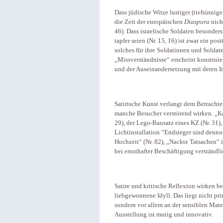
Dass jüdische Witze lustiger (tiefsinnig
die Zeit der europäischen
Diaspora
nicht
46). Dass israelische Soldaten besonders
tapfer seien (Nr. 15, 16) ist zwar ein po
solches für ihre Soldatinnen und Soldat
„Missverständnisse“ erscheint konstruie
und der Auseinandersetzung mit deren In
Satirische Kunst verlangt dem Betrachter
manche Besucher verstörend wirken. „Kau
29), der Lego-Bausatz eines KZ (Nr. 31), 
Lichtinstallation “Endsieger sind dennoc
Hochzeit“ (Nr. 82), „Nackte Tatsachen“ 
bei ernsthafter Beschäftigung verständl
Satire und kritische Reflexion wirken b
liebgewonnene Idyll. Das liegt nicht pr
sondern vor allem an der sensiblen Mat
Ausstellung ist mutig und innovativ.