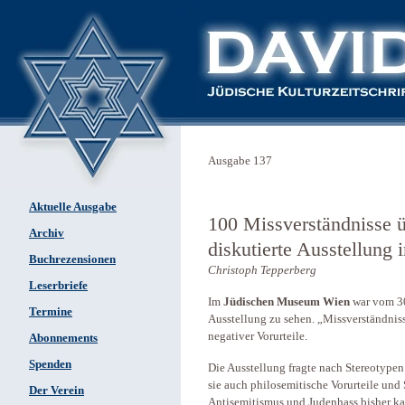
Ausgabe 137
Aktuelle Ausgabe
100 Missverständnisse ü
Archiv
diskutierte Ausstellun
Buchrezensionen
Christoph Tepperberg
Leserbriefe
Im
Jüdischen Museum Wien
war vom 30
Termine
Ausstellung zu sehen. „Missverständniss
negativer Vorurteile.
Abonnements
Spenden
Die Ausstellung fragte nach Stereotype
sie auch philosemitische Vorurteile und
Der Verein
Antisemitismus und Judenhass bisher 