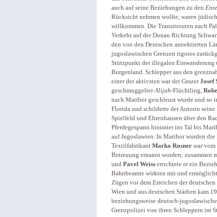
auch auf seine Beziehungen zu den
Ente
Rücksicht nehmen wollte, waren jüdisch
willkommen. Die Transitrouten nach Pa
Verkehr auf der Donau Richtung Schwarz
den von den Deutschen annektierten Län
jugoslawischen Grenzen rigoros zurück
Stützpunkt der illegalen Einwanderung 
Burgenland. Schlepper aus den grenzna
einer der aktivsten war der Grazer
Josef 
geschmuggelter
Alijah
-Flüchtling,
Robe
nach Maribor geschleust wurde und so i
Florida und schilderte der Autorin sein
Spielfeld und Ehrenhausen über den Rad
Pferdegespann hinunter ins Tal bis Mari
auf Jugoslawien. In Maribor wurden die
Textilfabrikant
Marko Rosner
war vom
Betreuung ernannt worden; zusammen mi
und
Pavel Weiss
errichtete er ein Bezie
Bahnbeamte wirkten mit und ermöglich
Zügen vor dem Erreichen der deutschen
Wien und aus deutschen Städten kam 194
beziehungsweise deutsch-jugoslawische
Grenzpolizei von ihren Schleppern im St