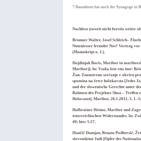
7 Baumhorn hat auch die Synagoge in Ri
Nachlese (soweit nicht bereits weiter o
Brunner Walter, Josef Schleich– Fluch
Nutzniesser fremder Not? Vortrag vor 
(Manuskript o. J.).
Hajdinjak Boris, Maribor in maribors
Maribor)]. In: Vsako leto eno ime: Re
Žun. Znanstveno srečanje v okviru p
spomina na žrtve holokavsta [Jedes J
und der slowenische Gerechte unter de
Rahmen des Projektes Shoa – Treffen 
Holocaust]. Maribor, 26.1.2011, S. 1–3; 
Halbrainer Heimo, Maribor und Zagreb 
österreichischen Widerstandes. In: Zwi
49; hier S.57.
Hančič Damjan, Renato Podbersič, Žrt
slovenskimi Judi [Opfer des Nationals