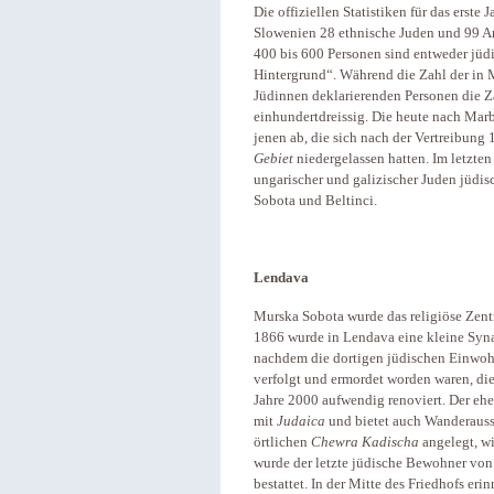
Die offiziellen Statistiken für das erste 
Slowenien 28 ethnische Juden und 99 A
400 bis 600 Personen sind entweder jü
Hintergrund“. Während die Zahl der in
Jüdinnen deklarierenden Personen die Za
einhundertdreissig. Die heute nach Ma
jenen ab, die sich nach der Vertreibun
Gebiet
niedergelassen hatten. Im letzte
ungarischer und galizischer Juden jüd
Sobota und Beltinci.
Lendava
Murska Sobota wurde das religiöse Zentr
1866 wurde in Lendava eine kleine Syn
nachdem die dortigen jüdischen Einwo
verfolgt und ermordet worden waren, di
Jahre 2000 aufwendig renoviert. Der ehe
mit
Judaica
und bietet auch Wanderauss
örtlichen
Chewra Kadischa
angelegt, wi
wurde der letzte jüdische Bewohner vo
bestattet. In der Mitte des Friedhofs er