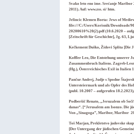
Svako leto eno ime. Srećanje Maribor 
2011). Auf: www.zss. si/ htm.
Jelincic Klemen Boeta: Jews of Mediev
file:///C:/Users/Korisnik/Download
20200610%20(2).pdf (10.6.2020 – aufge
[Zeitschrift für Geschichte], Jg. 63, Lj
Kečkement Duško, Židovi Splita [Die Jud
Koffler Leo, Die Entstehung unserer 
Zusammenbruch Italiens. Zagreb-Lesn
(Hg.), Österreichisches Exil in Italien
Pančur Andrej, Judje s Spodne Štajersk
Untersteiermark und als Opfer des Hol
(publ. 10.2007 – aufgerufen 18.2.2023)
Podberšič Renato, „Jeruzalem ob Soč
danas“. [“Jerusalem am Isonzo. Die jü
Von „Sinagoga”, Maribor, Maribor 
Toš Marjan, Prekletstvo judovske skup
[Der Untergang der jüdischen Gemeind