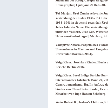
Juden aus der Stadt]. Časopis za zgodo
Ethnographie] Ljubljana 2016, S. 3ff.
Toš Marjan, Uroš Žun in reševanje J
Vertreibung der Juden 1938–1941 über
1938–1941 in slovenski pravičnik Uro
Jedes Jahr ein Name. Die Vertreibung
unter den Völkern, Uroš Žun. Wissensc
Holocaust-Gedenktages], Marburg, 26.1
Vodopivec Nataša, Podjetništvo v Mar
Unternehmer in Maribor und Umgebung 
Universität Maribor, 2004].
Voigt Klaus, Joschkos Kinder. Flucht 
Bericht. Berlin, 2006.
Voigt Klaus, Josef Indigs Bericht über
internationales Jahrbuch. Band 24, 20
Generationenthema. Hg. Im Auftrag der
Studies von Claus-Dieter Krohn, Erwi
Mitarbeit von Inge Hansen-Schaberg.
Weiss Robert R., Joshko’s Children, S. 