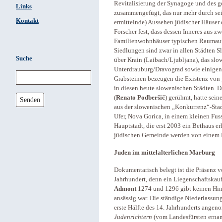
Revitalisierung der Synagoge und des g
Links
zusammengefügt, das nur mehr durch se
Kontakt
ermittelnde) Aussehen jüdischer Häuser e
Forscher fest, dass dessen Inneres aus zw
Familienwohnhäuser typischen Raumauf
Siedlungen sind zwar in allen Städten S
Suche
über Krain (Laibach/Ljubljana), das slo
Unterdrauburg/Dravograd sowie einigen 
Grabsteinen bezeugen die Existenz von 
in diesen heute slowenischen Städten. D
(
Renato Podberšič
) gerühmt, hatte seine
Senden
aus der slowenischen „Konkurrenz“-Stad
Ufer, Nova Gorica, in einem kleinen Fuss
Hauptstadt, die erst 2003 ein Bethaus er
jüdischen Gemeinde werden von einem Ra
Juden im mittelalterlichen Marburg
Dokumentarisch belegt ist die Präsenz v
Jahrhundert, denn ein Liegenschaftska
Admont
1274 und 1296 gibt keinen Hinw
ansässig war. Die ständige Niederlassung
erste Hälfte des 14. Jahrhunderts ange
Judenrichtern
(vom Landesfürsten ernann