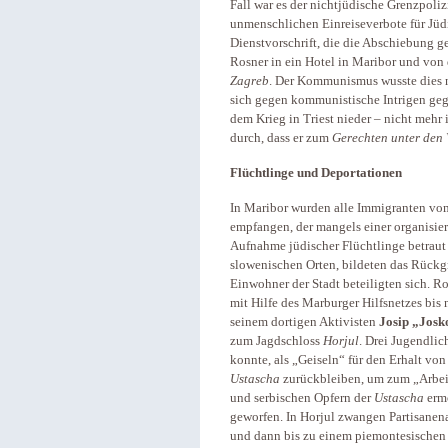
Fall war es der nichtjüdische Grenzpoliz
unmenschlichen Einreiseverbote für Jüdi
Dienstvorschrift, die die Abschiebung g
Rosner in ein Hotel in Maribor und von 
Zagreb
. Der Kommunismus wusste dies n
sich gegen kommunistische Intrigen gege
dem Krieg in Triest nieder – nicht mehr 
durch, dass er zum
Gerechten unter den
Flüchtlinge und Deportationen
In Maribor wurden alle Immigranten vo
empfangen, der mangels einer organisi
Aufnahme jüdischer Flüchtlinge betraut
slowenischen Orten, bildeten das Rückg
Einwohner der Stadt beteiligten sich. R
mit Hilfe des Marburger Hilfsnetzes bis
seinem dortigen Aktivisten
Josip „Josk
zum Jagdschloss
Horjul
. Drei Jugendlic
konnte, als „Geiseln“ für den Erhalt vo
Ustascha
zurückbleiben, um zum „Arbeit
und serbischen Opfern der
Ustascha
ermo
geworfen. In Horjul zwangen Partisanena
und dann bis zu einem piemontesischen