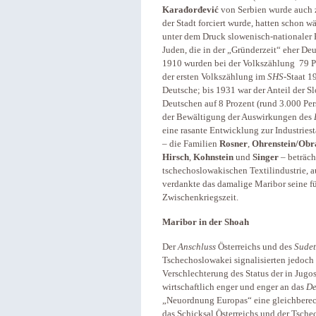
Karađorđević
von Serbien wurde auch
der Stadt forciert wurde, hatten schon 
unter dem Druck slowenisch-nationaler 
Juden, die in der „Gründerzeit“ eher De
1910 wurden bei der Volkszählung 79 P
der ersten Volkszählung im
SHS
-Staat 1
Deutsche; bis 1931 war der Anteil der Sl
Deutschen auf 8 Prozent (rund 3.000 Pe
der Bewältigung der Auswirkungen des
eine rasante Entwicklung zur Industries
– die Familien
Rosner
,
Ohrenstein/Obr
Hirsch
,
Kohnstein
und
Singer
– beträch
tschechoslowakischen Textilindustrie,
verdankte das damalige Maribor seine f
Zwischenkriegszeit.
Maribor in der Shoah
Der
Anschluss
Österreichs und des
Sudet
Tschechoslowakei signalisierten jedoch 
Verschlechterung des Status der in Jugo
wirtschaftlich enger und enger an das
De
„Neuordnung Europas“ eine gleichberech
das Schicksal Österreichs und der Tsch