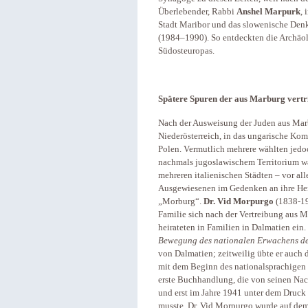
Überlebender, Rabbi
Anshel Marpurk
, 
Stadt Maribor und das slowenische Den
(1984–1990). So entdeckten die Archäo
Südosteuropas.
Spätere Spuren der aus Marburg vert
Nach der Ausweisung der Juden aus Mar
Niederösterreich, in das ungarische Ko
Polen. Vermutlich mehrere wählten jedoc
nachmals jugoslawischem Territorium war 
mehreren italienischen Städten – vor all
Ausgewiesenen im Gedenken an ihre Herk
„Morburg“.
Dr. Vid Morpurgo
(1838-19
Familie sich nach der Vertreibung aus 
heirateten in Familien in Dalmatien ein.
Bewegung des nationalen Erwachens d
von Dalmatien; zeitweilig übte er auch 
mit dem Beginn des nationalsprachigen V
erste Buchhandlung, die von seinen Nac
und erst im Jahre 1941 unter dem Druck 
musste. Dr. Vid Morpurgo wurde auf dem 