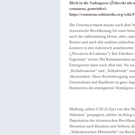
Blick in die Judengasse (Židovski uli
commons, gemeinfrei:
https://commons.wikimedia.org/wiki/
Die
Untersteiermark
musste nach dem Wi
slowenische Bevölkerung litt unter brut
auch die zahlenmässig kleine, aber „mä
Rosner und auch alle anderen jüdischen
konnten in den italienisch annektierten 
(„Provincia di Lubiana“). Ihre Fabriken
Eigentum“ weiter. Der Kommunismus na
Enteigneten dann noch übel mit: Sie wu
„Kollaborateure“ und „Volksfeinde“ zum 
Abwesenheit. Diese Rechtsbeugung wurd
Unternehmer und Kaufleute in ganz Jug
Restitution des enteigneten Vermögens 
Marburg, neben Cilli (Celje) von den N
Südosten“ propagiert, erlebte im Krieg
Deportation der slowenischen Bevölkerun
Slowenen nach Kroatien und Serbien, di
„Volksdeutschen Mittelstelle“ ins Reic