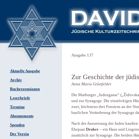
Ausgabe 137
Aktuelle Ausgabe
Zur Geschichte der jüd
Archiv
Anna Maria Grünfelder
Buchrezensionen
Die Marburger „Judengasse“ („Židovska
Leserbriefe
und zur Synagoge. Die einstöckigen Häuse
zwei, höchstens drei Fenstern an der Vor
Termine
baulichen Veränderung der Synagoge da
Abonnements
Nach der Ausweisung der Juden kauften 
Spenden
Ehepaar
Druker
– ein Haus und Liegen
Der Verein
zusätzlich zur Synagoge. Die beiden Hä