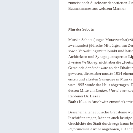
zumeist nach Auschwitz deportierten Jü
Baumstammes aus weissem Marmor.
Murska Sobota
Murska Sobota (ungar. Muraszombat) zäh
zweihundert jüdische Mitbürger, war Ze
sowie Verwaltungsmittelpunkt und hatte
Architekten und Synagogenexperten
Li
Zweiten Weltkrieg
, nicht aber die „For
Gemeinde der Stadt wäre an der Erhaltu
gewesen, dieses aber musste 1954 eine
ersten und ältesten Synagoge in Murska 
war: 1995 wurde das Haus abgetragen. D
dessen Mitte ein
Denkmal für die ermor
Rabbiner
Dr. Lazar
Roth
(1944 in Auschwitz ermordet) erric
Besser erhaltene jüdische Grabsteine wu
Inschriften tragen, können auch heutig
Geschichte der Stadt durchwegs kaum be
Reformierten Kirche
angehören, auf ehe