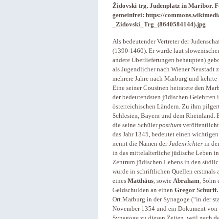
Židovski trg. Judenplatz in Maribor. 
gemeinfrei: https://commons.wikimedi
_Zidovski_Trg_(8640584144).jpg
Als bedeutender Vertreter der Judenscha
(1390-1460). Er wurde laut slowenische
andere Überlieferungen behaupten) gebo
als Jugendlicher nach Wiener Neustadt
mehrere Jahre nach Marburg und kehrte 
Eine seiner Cousinen heiratete den Mar
der bedeutendsten jüdischen Gelehrten i
österreichischen Ländern. Zu ihm pilge
Schlesien, Bayern und dem Rheinland. 
die seine Schüler
posthum
veröffentlicht
das Jahr 1345, bedeutet einen wichtigen
nennt die Namen der
Judenrichter
in der
in das mittelalterliche jüdische Leben in
Zentrum jüdischen Lebens in den südlic
wurde in schriftlichen Quellen erstmals
eines
Matthäus
, sowie
Abraham
, Sohn 
Geldschulden an einen
Gregor Schurff.
Ort Marburg in der Synagoge (“in der s
November 1354 und ein Dokument von 1
Synagoge zu diesen Zeiten, weil nach d