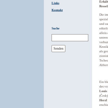
Erhält
Links
Ressel
Kontakt
Die im
spezie
und za
Suche
erhiel
allein
untren
verbun
Kronlä
Senden
als ge
zionis
Tschec
Alther
Ein bl
des vo
Louis
(Český
Herzl
erschi