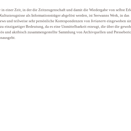
 in einer Zeit, in der die Zeitzeugenschaft und damit die Wiedergabe von selbst Er
Kulturzeugnisse als Informationsträger abgelöst werden, ist Seewanns Werk, in das
iews und teilweise sehr persönliche Korrespondenzen von
Ivrianern
eingewoben sin
zu einzigartiger Bedeutung, da es eine Unmittelbarkeit erzeugt, die über die gewoh
ös und akribisch zusammengestellte Sammlung von Archivquellen und Presseberi
inausgeht.