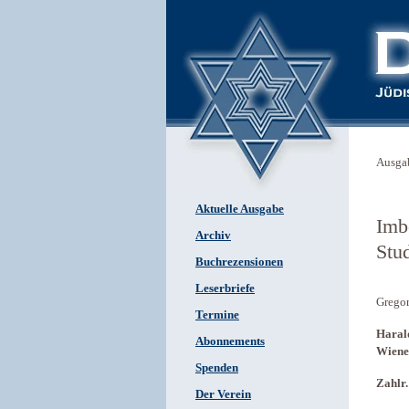
Ausga
Aktuelle Ausgabe
Imb
Archiv
Stu
Buchrezensionen
Leserbriefe
Gregor
Termine
Harald
Abonnements
Wiener
Spenden
Zahlr.
Der Verein