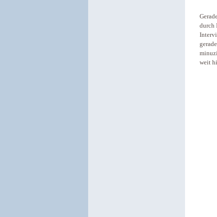
Gerade
durch 
Interv
gerade
minuzi
weit h