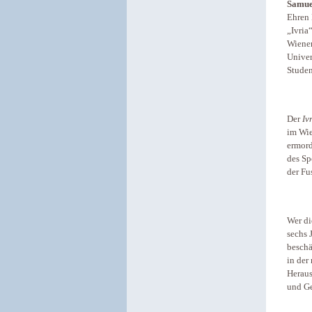
Samue
Ehren 
„Ivria
Wiener
Univer
Studen
Der
Iv
im Wie
ermord
des Sp
der Fu
Wer di
sechs 
beschä
in der
Heraus
und Ge