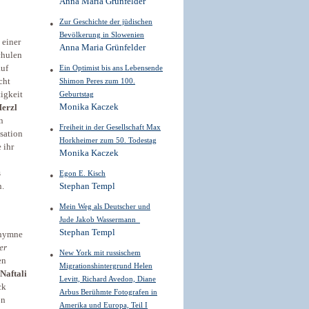
Anna Maria Grünfelder
Zur Geschichte der jüdischen
Bevölkerung in Slowenien
 einer
Anna Maria Grünfelder
chulen
auf
Ein Optimist bis ans Lebensende
cht
Shimon Peres zum 100.
igkeit
Geburtstag
Monika Kaczek
erzl
n
Freiheit in der Gesellschaft Max
sation
Horkheimer zum 50. Todestag
 ihr
Monika Kaczek
s
Egon E. Kisch
n.
Stephan Templ
Mein Weg als Deutscher und
Jude Jakob Wassermann
Stephan Templ
lhymne
er
New York mit russischem
en
Migrationshintergrund Helen
Naftali
Levitt, Richard Avedon, Diane
ck
Arbus Berühmte Fotografen in
on
Amerika und Europa, Teil I