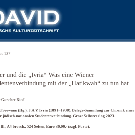
be 137
er und die „Ivria“ Was eine Wiener
dentenverbindung mit der „Hatikwah“ zu tun hat
 Gatscher-Riedl
 Seewann (Hg.): J.A.V. Ivria (1891–1938). Belege-Sammlung zur Chronik einer
 jüdisch-nationalen Studentenverbindung. Graz: Selbstverlag 2023.
 Ill., A4 brosch., 524 Seiten, Euro 36,00.- (zzgl. Porto).