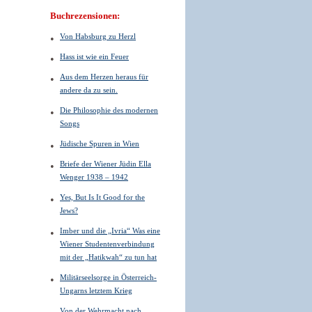
Buchrezensionen:
Von Habsburg zu Herzl
Hass ist wie ein Feuer
Aus dem Herzen heraus für
andere da zu sein.
Die Philosophie des modernen
Songs
Jüdische Spuren in Wien
Briefe der Wiener Jüdin Ella
Wenger 1938 – 1942
Yes, But Is It Good for the
Jews?
Imber und die „Ivria“ Was eine
Wiener Studentenverbindung
mit der „Hatikwah“ zu tun hat
Militärseelsorge in Österreich-
Ungarns letztem Krieg
Von der Wehrmacht nach