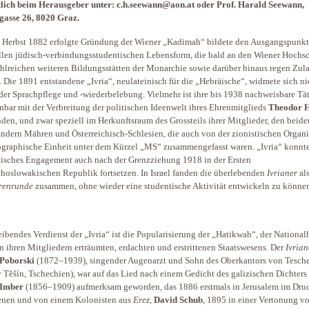
lich beim Herausgeber unter: c.h.seewann@aon.at oder Prof. Harald Seewann,
gasse 26, 8020 Graz.
 Herbst 1882 erfolgte Gründung der Wiener „Kadimah“ bildete den Ausgangspunkt
llen jüdisch-verbindungsstudentischen Lebensform, die bald an den Wiener Hochs
hlreichen weiteren Bildungsstätten der Monarchie sowie darüber hinaus regen Zul
t. Die 1891 entstandene „Ivria“, neulateinisch für die „Hebräische“, widmete sich ni
 der Sprachpflege und -wiederbelebung. Vielmehr ist ihre bis 1938 nachweisbare Tät
nbar mit der Verbreitung der politischen Ideenwelt ihres Ehrenmitglieds
Theodor H
den, und zwar speziell im Herkunftsraum des Grossteils ihrer Mitglieder, den beide
ndern Mähren und Österreichisch-Schlesien, die auch von der zionistischen Organi
ographische Einheit unter dem Kürzel „MS“ zusammengefasst waren. „Ivria“ konnte
tisches Engagement auch nach der Grenzziehung 1918 in der Ersten
hoslowakischen Republik fortsetzen. In Israel fanden die überlebenden
Ivrianer
al
renrunde
zusammen, ohne wieder eine studentische Aktivität entwickeln zu könne
eibendes Verdienst der „Ivria“ ist die Popularisierung der „Hatikwah“, der Nationa
n ihren Mitgliedern erträumten, erdachten und erstrittenen Staatswesens. Der
Ivrian
 Poborski
(1872–1939), singender Augenarzt und Sohn des Oberkantors von Tesch
 Těšín, Tschechien), war auf das Lied nach einem Gedicht des galizischen Dichters
 Imber
(1856–1909) aufmerksam geworden, das 1886 erstmals in Jerusalem im Dru
enen und von einem Kolonisten aus
Erez
,
David Schub
, 1895 in einer Vertonung v