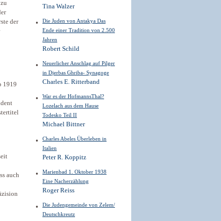
 zu
Tina Walzer
der
Die Juden von Antakya Das
rste der
Ende einer Tradition von 2.500
Jahren
Robert Schild
Neuerlicher Anschlag auf Pilger
in Djerbas Ghriba- Synagoge
Charles E. Ritterband
b 1919
War es der HofmannsThal?
ident
Lozelach aus dem Hause
ertitel
Todesko Teil II
Michael Bittner
Charles Abeles Überleben in
Italien
seit
Peter R. Koppitz
Marienbad 1. Oktober 1938
ass auch
Eine Nacherzählung
Roger Reiss
äzision
Die Judengemeinde von Zelem/
Deutschkreutz