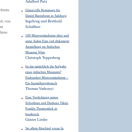
Adalbert Putz
lebtem
Glanzvolle Hommage für
Daniel Barenboim in Salzburg
d, von
Ingeborg und Berthold
nt
Schäffner
chten
100 Missverständnisse über und
unter Juden Eine viel diskutierte
Ausstellung im Jüdischen
Museum Wien
Christoph Tepperberg
Ist das tatsächlich die Aufgabe
eines jüdischen Museums?
Einhundert Missverständnisse –
Ein Ausstellungsbesuch
Thomas Varkonyi
Eine Verdichtung seines
Schreibens und Denkens Viktor
Frankls Theaterstück in
Innsbruck
Günter Lieder
Sei allem Abschied voran In