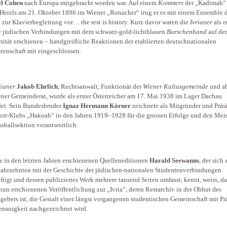
l Cohen
nach Europa mitgebracht worden war. Auf einem
Kommers
der „Kadimah“
Herzls am 21. Oktober 1896 im Wiener „Ronacher“ trug er es mit einem Ensemble 
“ zur Klavierbegleitung vor… the rest is history. Kurz davor waren die
Ivrianer
als e
 jüdischen Verbindungen mit dem schwarz-gold-lichtblauen
Burschenband
auf der
sität erschienen – handgreifliche Reaktionen der etablierten deutschnationalen
tenschaft mit eingeschlossen.
rianer
Jakob Ehrlich
, Rechtsanwalt, Funktionär der
Wiener Kultusgemeinde
und a
ner Gemeinderat, wurde als erster Österreicher am 17. Mai 1938 im Lager Dachau
et. Sein Bundesbruder
Ignaz Hermann Körner
zeichnete als Mitgründer und Präs
ort-Klubs „Hakoah“ in den Jahren 1919–1928 für die grossen Erfolge und den Meist
ssballsektion verantwortlich.
e in den letzten Jahren erschienenen Quelleneditionen
Harald Seewanns
, der sich 
Jahrzehnten mit der Geschichte der jüdischen-nationalen Studentenverbindungen
ftigt und dessen publiziertes Werk mehrere tausend Seiten umfasst, kennt, weiss, d
 nun erschienenen Veröffentlichung zur „Ivria“, deren Restarchiv in der Obhut des
gebers ist, die Gestalt einer längst vergangenen studentischen Gemeinschaft mit Pr
nauigkeit nachgezeichnet wird.