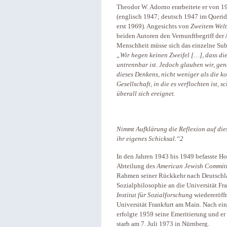
Theodor W. Adorno erarbeitete er von 19
(englisch 1947; deutsch 1947 im Querid
erst 1969). Angesichts von
Zweitem Welt
beiden Autoren den Vernunftbegriff der A
Menschheit müsse sich das einzelne Subj
„Wir hegen keinen Zweifel […], dass di
untrennbar ist. Jedoch glauben wir, gen
dieses Denkens, nicht weniger als die k
Gesellschaft, in die es verflochten ist,
überall sich ereignet.
Nimmt Aufklärung die Reflexion auf dies
ihr eigenes Schicksal.“2
In den Jahren 1943 bis 1949 befasste Ho
Abteilung des
American Jewish Commit
Rahmen seiner Rückkehr nach Deutschla
Sozialphilosophie an die Universität Fr
Institut für Sozialforschung
wiedereröffn
Universität Frankfurt am Main. Nach ein
erfolgte 1959 seine Emeritierung und 
starb am 7. Juli 1973 in Nürnberg.