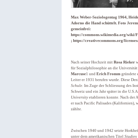
Max Weber-Soziologentag 1964, Heide
Adorno die Hand schüttelt. Foto Jere
gemeinfrei:
https://commons.wikimedia.org/wik
; https://creativecommons.org/licenses
Nach seiner Hochzeit mit
Rosa Rieker
w
für Sozialphilosophie an die Universit
Marcuse
1 und
Erich Fromm
gründete 
Leiter er 1931 berufen wurde. Diese Den
Schule
. Im Zuge der Schliessung des In
Schweiz und ein Jahr später in die U.S.A
University
etablieren konnte. Nach der 
er nach Pacific Palisades (Kalifornien),
zählte.
Zwischen 1940 und 1942 setzte Horkhe
unter dem amerikanischen Titel
Studies