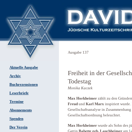
Ausgabe 137
Aktuelle Ausgabe
Freiheit in der Gesells
Archiv
Todestag
Buchrezensionen
Monika Kaczek
Leserbriefe
Max Horkheimer
zählt zu den Gründer
Termine
Freud
und
Karl Marx
inspiriert wurde. 
Gesellschaftsanalyse in Zusammenhang mi
Abonnements
Gesellschaftsordnung beleuchtet.
Spenden
Max Horkheimer
wurde als Sohn des j
Der Verein
Gattin
Babette geb. Lauchheimer
am 14