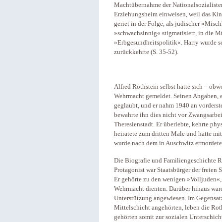
Machtübernahme der Nationalsozialisten.
Erziehungsheim einweisen, weil das Kind
geriet in der Folge, als jüdischer »Misch
»schwachsinnig« stigmatisiert, in die M
»Erbgesundheitspolitik«. Harry wurde sc
zurückkehrte (S. 35-52).
Alfred Rothstein selbst hatte sich – ob
Wehrmacht gemeldet. Seinen Angaben, er
geglaubt, und er nahm 1940 an vorderste
bewahrte ihn dies nicht vor Zwangsarb
Theresienstadt. Er überlebte, kehrte p
heiratete zum dritten Male und hatte mi
wurde nach dem in Auschwitz ermordete
Die Biografie und Familiengeschichte R
Protagonist war Staatsbürger der freien 
Er gehörte zu den wenigen »Volljuden«,
Wehrmacht dienten. Darüber hinaus waren
Unterstützung angewiesen. Im Gegensat
Mittelschicht angehörten, leben die Roth
gehörten somit zur sozialen Unterschich