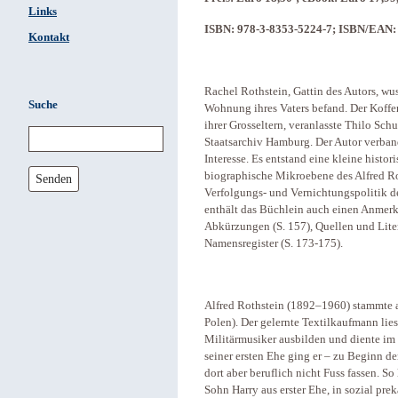
Links
ISBN: 978-3-8353-5224-7; ISBN/EAN
Kontakt
Rachel Rothstein, Gattin des Autors, wus
Suche
Wohnung ihres Vaters befand. Der Koffe
ihrer Grosseltern, veranlasste Thilo Sc
Staatsarchiv Hamburg. Der Autor verban
Interesse. Es entstand eine kleine histori
biographische Mikroebene des Alfred Ro
Senden
Verfolgungs- und Vernichtungspolitik de
enthält das Büchlein auch einen Anmerk
Abkürzungen (S. 157), Quellen und Liter
Namensregister (S. 173-175).
Alfred Rothstein (1892–1960) stammte a
Polen). Der gelernte Textilkaufmann li
Militärmusiker ausbilden und diente im
seiner ersten Ehe ging er – zu Beginn d
dort aber beruflich nicht Fuss fassen. S
Sohn Harry aus erster Ehe, in sozial prek