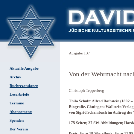
Ausgabe 137
Aktuelle Ausgabe
Von der Wehrmacht nach
Archiv
Buchrezensionen
Christoph Tepperberg
Leserbriefe
Thilo Schulz: Alfred Rothstein (1892 –
Termine
Biografie. Göttingen: Wallstein Verlag
Abonnements
von Sigrid Schambach im Auftrag des 
Spenden
175 Seiten; 27 SW-Abbildungen; Hard
Der Verein
Preis: Euro 18,50-; eBook: Euro 17,99,