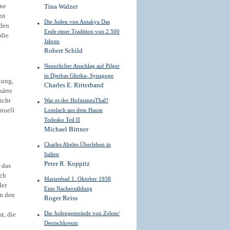
ene
Tina Walzer
nn
Die Juden von Antakya Das
uden
Ende einer Tradition von 2.500
 die
Jahren
Robert Schild
Neuerlicher Anschlag auf Pilger
in Djerbas Ghriba- Synagoge
tung,
Charles E. Ritterband
hätte
icht
War es der HofmannsThal?
ntuell
Lozelach aus dem Hause
Todesko Teil II
Michael Bittner
Charles Abeles Überleben in
Italien
Peter R. Koppitz
 das
och
Marienbad 1. Oktober 1938
der
Eine Nacherzählung
en den
Roger Reiss
Die Judengemeinde von Zelem/
st, die
Deutschkreutz