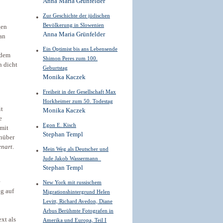
Anna Maria Grünfelder
Zur Geschichte der jüdischen
Bevölkerung in Slowenien
gen
Anna Maria Grünfelder
an
Ein Optimist bis ans Lebensende
 dem
Shimon Peres zum 100.
n dicht
Geburtstag
Monika Kaczek
Freiheit in der Gesellschaft Max
Horkheimer zum 50. Todestag
it
Monika Kaczek
e
Egon E. Kisch
 mit
Stephan Templ
enüber
enart
.
Mein Weg als Deutscher und
Jude Jakob Wassermann
Stephan Templ
e
New York mit russischem
ng auf
Migrationshintergrund Helen
Levitt, Richard Avedon, Diane
Arbus Berühmte Fotografen in
xt als
Amerika und Europa, Teil I