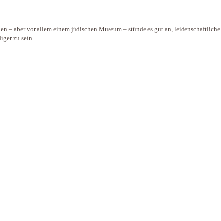
len – aber vor allem einem jüdischen Museum – stünde es gut an, leidenschaftliche
diger zu sein.