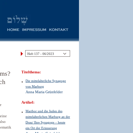
ums?
Titelthema:
ch
Die mittelalterliche Synagoge
von Marburg
Anna Maria Grünfelder
Artikel:
e
Maribor und die Juden des
 eine
mittelalterlichen Marburg an der
also
Drau/ Ihre Synagoge – heute
hematik
ein Ort der Erinnerung