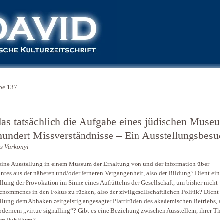
be 137
 das tatsächlich die Aufgabe eines jüdischen Muse
hundert Missverständnisse – Ein Ausstellungsbesu
s Varkonyi
eine Ausstellung in einem Museum der Erhaltung von und der Information über
ntes aus der näheren und/oder ferneren Vergangenheit, also der Bildung? Dient ein
llung der Provokation im Sinne eines Aufrüttelns der Gesellschaft, um bisher nicht
nommenes in den Fokus zu rücken, also der zivilgesellschaftlichen Politik? Dient
llung dem Abhaken zeitgeistig angesagter Plattitüden des akademischen Betriebs, 
dernem „virtue signalling“? Gibt es eine Beziehung zwischen Ausstellern, ihrer T