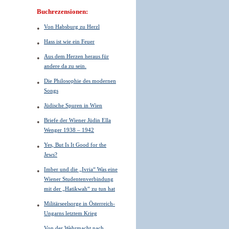
Buchrezensionen:
Von Habsburg zu Herzl
Hass ist wie ein Feuer
Aus dem Herzen heraus für
andere da zu sein.
Die Philosophie des modernen
Songs
Jüdische Spuren in Wien
Briefe der Wiener Jüdin Ella
Wenger 1938 – 1942
Yes, But Is It Good for the
Jews?
Imber und die „Ivria“ Was eine
Wiener Studentenverbindung
mit der „Hatikwah“ zu tun hat
Militärseelsorge in Österreich-
Ungarns letztem Krieg
Von der Wehrmacht nach