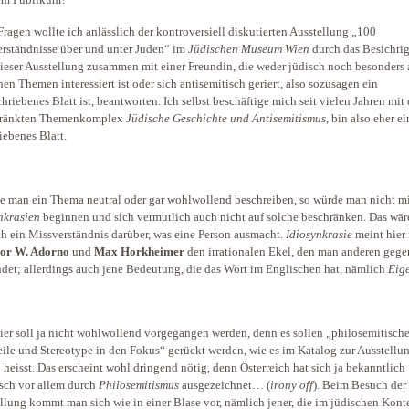
em Publikum?
Fragen wollte ich anlässlich der kontroversiell diskutierten Ausstellung „100
rständnisse über und unter Juden“ im
Jüdischen Museum Wien
durch das Besichti
ieser Ausstellung zusammen mit einer Freundin, die weder jüdisch noch besonders 
hen Themen interessiert ist oder sich antisemitisch geriert, also sozusagen ein
hriebenes Blatt ist, beantworten. Ich selbst beschäftige mich seit vielen Jahren mit
hränkten Themenkomplex
Jüdische Geschichte und Antisemitismus
, bin also eher ei
iebenes Blatt.
 man ein Thema neutral oder gar wohlwollend beschreiben, so würde man nicht m
nkrasien
beginnen und sich vermutlich auch nicht auf solche beschränken. Das wär
h ein Missverständnis darüber, was eine Person ausmacht.
Idiosynkrasie
meint hier
or W. Adorno
und
Max Horkheimer
den irrationalen Ekel, den man anderen geg
det; allerdings auch jene Bedeutung, die das Wort im Englischen hat, nämlich
Eig
ier soll ja nicht wohlwollend vorgegangen werden, denn es sollen „philosemitisch
eile und Stereotype in den Fokus“ gerückt werden, wie es im Katalog zur Ausstellu
5 heisst. Das erscheint wohl dringend nötig, denn Österreich hat sich ja bekanntlich
isch vor allem durch
Philosemitismus
ausgezeichnet… (
irony off
). Beim Besuch der
llung kommt man sich wie in einer Blase vor, nämlich jener, die im jüdischen Konte