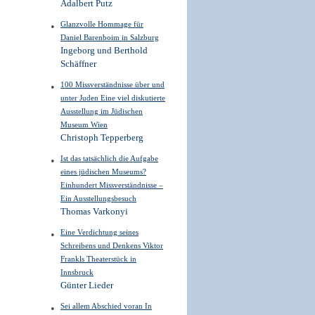
Adalbert Putz
Glanzvolle Hommage für
Daniel Barenboim in Salzburg
Ingeborg und Berthold
Schäffner
100 Missverständnisse über und
unter Juden Eine viel diskutierte
Ausstellung im Jüdischen
Museum Wien
Christoph Tepperberg
Ist das tatsächlich die Aufgabe
eines jüdischen Museums?
Einhundert Missverständnisse –
Ein Ausstellungsbesuch
Thomas Varkonyi
Eine Verdichtung seines
Schreibens und Denkens Viktor
Frankls Theaterstück in
Innsbruck
Günter Lieder
Sei allem Abschied voran In