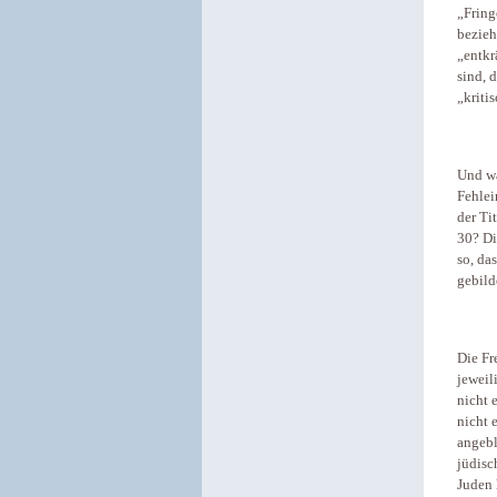
„Fring
bezieh
„entkr
sind, 
„kriti
Und wa
Fehlei
der Ti
30? Di
so, da
gebild
Die Fr
jeweil
nicht 
nicht 
angebl
jüdis
Juden 