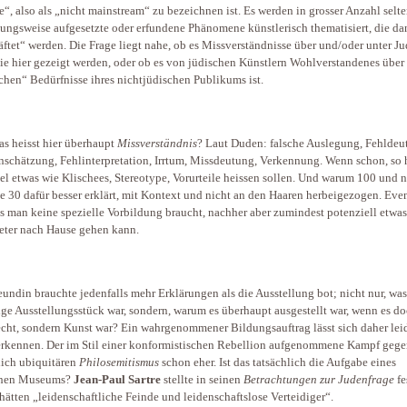
e“, also als „nicht mainstream“ zu bezeichnen ist. Es werden in grosser Anzahl selt
ungsweise aufgesetzte oder erfundene Phänomene künstlerisch thematisiert, die da
äftet“ werden. Die Frage liegt nahe, ob es Missverständnisse über und/oder unter J
die hier gezeigt werden, oder ob es von jüdischen Künstlern Wohlverstandenes über
schen“ Bedürfnisse ihres nichtjüdischen Publikums ist.
s heisst hier überhaupt
Missverständnis
? Laut Duden: falsche Auslegung, Fehldeu
nschätzung, Fehlinterpretation, Irrtum, Missdeutung, Verkennung. Wenn schon, so 
tel etwas wie Klischees, Stereotype, Vorurteile heissen sollen. Und warum 100 und n
e 30 dafür besser erklärt, mit Kontext und nicht an den Haaren herbeigezogen. Eve
ss man keine spezielle Vorbildung braucht, nachher aber zumindest potenziell etwas
eter nach Hause gehen kann.
eundin brauchte jedenfalls mehr Erklärungen als die Ausstellung bot; nicht nur, was
ige Ausstellungsstück war, sondern, warum es überhaupt ausgestellt war, wenn es d
echt, sondern Kunst war? Ein wahrgenommener Bildungsauftrag lässt sich daher lei
erkennen. Der im Stil einer konformistischen Rebellion aufgenommene Kampf geg
ich ubiquitären
Philosemitismus
schon eher. Ist das tatsächlich die Aufgabe eines
chen Museums?
Jean-Paul Sartre
stellte in seinen
Betrachtungen zur Judenfrage
fe
hätten „leidenschaftliche Feinde und leidenschaftslose Verteidiger“.