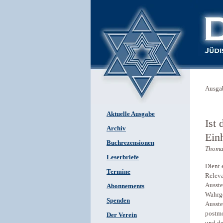
Ausga
Aktuelle Ausgabe
Ist
Archiv
Ein
Buchrezensionen
Thoma
Leserbriefe
Dient 
Termine
Releva
Ausste
Abonnements
Wahrge
Spenden
Ausste
postmo
Der Verein