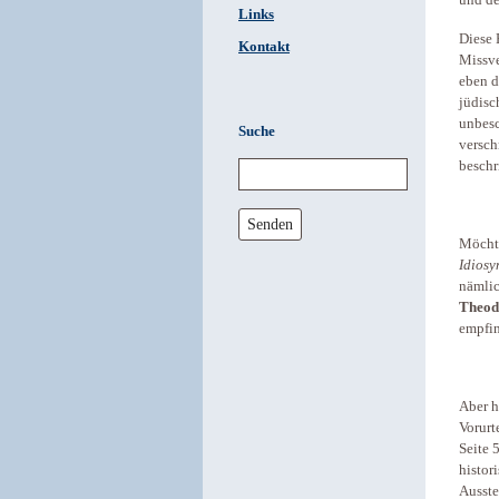
und d
Links
Diese 
Kontakt
Missve
eben d
jüdisc
unbesc
Suche
versc
beschr
Senden
Möchte
Idiosy
nämlic
Theod
empfin
Aber h
Vorurt
Seite 
histor
Ausste