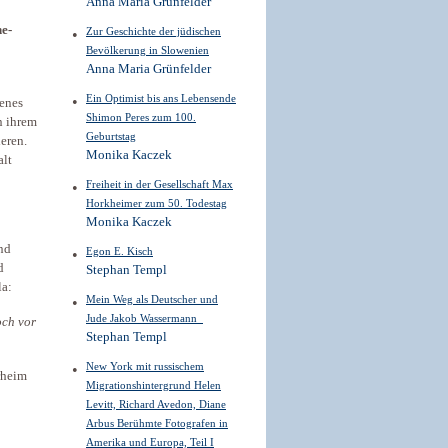
Anna Maria Grünfelder
he-
Zur Geschichte der jüdischen
Bevölkerung in Slowenien
Anna Maria Grünfelder
Ein Optimist bis ans Lebensende
benes
Shimon Peres zum 100.
n ihrem
Geburtstag
ieren.
Monika Kaczek
alt
Freiheit in der Gesellschaft Max
Horkheimer zum 50. Todestag
Monika Kaczek
nd
Egon E. Kisch
d
Stephan Templ
la:
Mein Weg als Deutscher und
Jude Jakob Wassermann
och vor
Stephan Templ
New York mit russischem
rheim
Migrationshintergrund Helen
Levitt, Richard Avedon, Diane
Arbus Berühmte Fotografen in
Amerika und Europa, Teil I