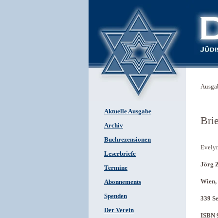
Ausga
Aktuelle Ausgabe
Bri
Archiv
Buchrezensionen
Evely
Leserbriefe
Jörg Z
Termine
Wien,
Abonnements
Spenden
339 Se
Der Verein
ISBN 