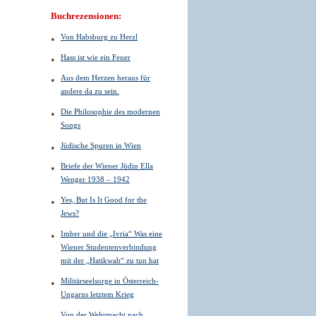
Buchrezensionen:
Von Habsburg zu Herzl
Hass ist wie ein Feuer
Aus dem Herzen heraus für
andere da zu sein.
Die Philosophie des modernen
Songs
Jüdische Spuren in Wien
Briefe der Wiener Jüdin Ella
Wenger 1938 – 1942
Yes, But Is It Good for the
Jews?
Imber und die „Ivria“ Was eine
Wiener Studentenverbindung
mit der „Hatikwah“ zu tun hat
Militärseelsorge in Österreich-
Ungarns letztem Krieg
Von der Wehrmacht nach