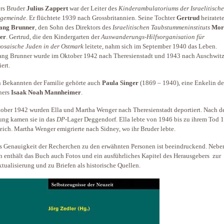
rs Bruder
Julius Zappert
war der Leiter des
Kinderambulatoriums der Israelitisch
sgemeinde
. Er flüchtete 1939 nach Grossbritannien. Seine Tochter
Gertrud
heiratet
ang Brunner
, den Sohn des Direktors des
Israelitischen Taubstummeninstituts
Mor
er
. Gertrud, die den Kindergarten der
Auswanderungs-Hilfsorganisation für
osaische Juden in der Ostmark
leitete, nahm sich im September 1940 das Leben.
ng Brunner wurde im Oktober 1942 nach Theresienstadt und 1943 nach Auschwit
eportiert.
 Bekannten der Familie gehörte auch
Paula Singer
(1869 – 1940), eine Enkelin de
ners
Isaak Noah Mannheimer
.
ober 1942 wurden Ella und Martha Wenger nach Theresienstadt deportiert. Nach d
ung kamen sie in das
DP
-Lager Deggendorf. Ella lebte von 1946 bis zu ihrem Tod 
eich. Martha Wenger emigrierte nach Sidney, wo ihr Bruder lebte.
s Genauigkeit der Recherchen zu den erwähnten Personen ist beeindruckend. Nebe
n enthält das Buch auch Fotos und ein ausführliches Kapitel des Herausgebers zur
tualisierung und zu Briefen als historische Quellen.