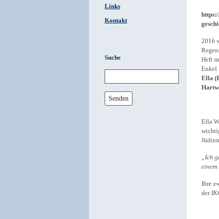
Links
https:
Kontakt
geschi
2016 w
Regen
Suche
Heft m
Enkel
Ella (
Hartw
Senden
Ella W
wichti
Jüdinn
„Ich 
einem 
Ihre z
der
IK