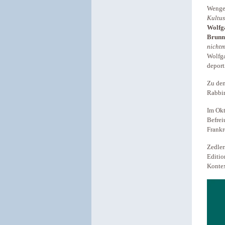
Wenge
Kultu
Wolfg
Brunn
nichtm
Wolfga
d
Zu den
Rabbi
Im Okt
Befrei
Frankr
Zedler
Editio
Kontex