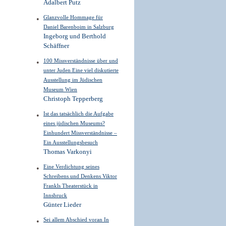
Adalbert Putz
Glanzvolle Hommage für
Daniel Barenboim in Salzburg
Ingeborg und Berthold
Schäffner
100 Missverständnisse über und
unter Juden Eine viel diskutierte
Ausstellung im Jüdischen
Museum Wien
Christoph Tepperberg
Ist das tatsächlich die Aufgabe
eines jüdischen Museums?
Einhundert Missverständnisse –
Ein Ausstellungsbesuch
Thomas Varkonyi
Eine Verdichtung seines
Schreibens und Denkens Viktor
Frankls Theaterstück in
Innsbruck
Günter Lieder
Sei allem Abschied voran In