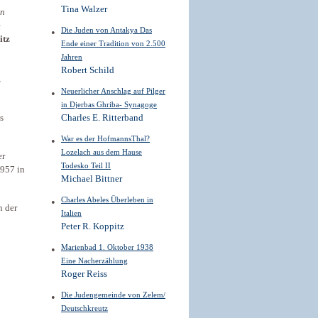
Tina Walzer
en
e
Die Juden von Antakya Das
itz
Ende einer Tradition von 2.500
Jahren
Robert Schild
z
Neuerlicher Anschlag auf Pilger
in Djerbas Ghriba- Synagoge
s
Charles E. Ritterband
War es der HofmannsThal?
Lozelach aus dem Hause
er
Todesko Teil II
1957 in
Michael Bittner
Charles Abeles Überleben in
n der
Italien
Peter R. Koppitz
Marienbad 1. Oktober 1938
Eine Nacherzählung
Roger Reiss
Die Judengemeinde von Zelem/
Deutschkreutz