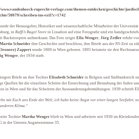
//www.vandenhoeck-ruprecht-verlage.com/themen-entdecken/geschichte/juedisc
chte/58079/schreiben-ins-exil?c=1742
urde der Herausgeber, Historiker und wissenschaftliche Mitarbeiter der Universität
sburg, in
Raffi’s Bagel Store
in Lissabon auf eine Fotografie und ein handgeschrie
it Backrezepten aufmerksam. Das Foto zeigte
Ella Wenger
;
Jörg Zedler
erfuhr vo
Martin Schneider
ihre Geschichte und beschloss, ihre Briefe aus der
NS
-Zeit zu ed
Eleonore) Zappert
wurde 1869 in Wien geboren. 1895 heiratete sie den Rechtsanw
ig Wenger
, der 1934 starb.
engers Briefe an ihre Tochter
Elisabeth Schneider
in Belgien und Südfrankreich si
ge Quellen für die einzelnen Schritte der Entrechtung und Beraubung der Juden un
en in Wien und für das Scheitern der Auswanderungsbemühungen. 1939 schrieb El
gehe
mit Euch
ans Ende der Welt, ich habe keine Angst vor einer langen Seefahrt, n
anderen Klima.“
weite Tochter
Martha Wenger
blieb in Wien und arbeitete seit 1930 im Kleinkinde
G
in der Unteren Augartenstrasse 35.