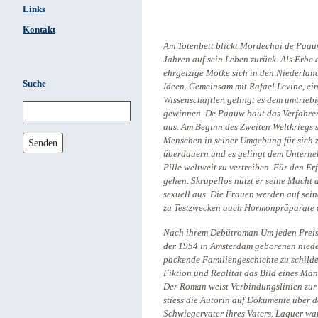
Links
Kontakt
Am Totenbett blickt Mordechai de Paauw
Jahren auf sein Leben zurück. Als Erbe 
ehrgeizige Motke sich in den Niederlan
Suche
Ideen. Gemeinsam mit Rafael Levine, ei
Wissenschaftler, gelingt es dem umtrieb
gewinnen. De Paauw baut das Verfahren
aus. Am Beginn des Zweiten Weltkriegs 
Menschen in seiner Umgebung für sich zu
Senden
überdauern und es gelingt dem Unterneh
Pille weltweit zu vertreiben. Für den E
gehen. Skrupellos nützt er seine Macht 
sexuell aus. Die Frauen werden auf se
zu Testzwecken auch Hormonpräparate
Nach ihrem Debütroman Um jeden Preis g
der 1954 in Amsterdam geborenen niede
packende Familiengeschichte zu schilde
Fiktion und Realität das Bild eines Man
Der Roman weist Verbindungslinien zur 
stiess die Autorin auf Dokumente über 
Schwiegervater ihres Vaters. Laquer w