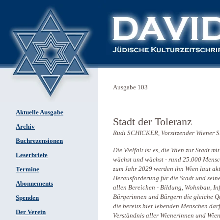
Ausgabe 103
Aktuelle Ausgabe
Stadt der Toleranz
Archiv
Rudi SCHICKER, Vorsitzender Wiener 
Buchrezensionen
Die Vielfalt ist es, die Wien zur Stadt 
Leserbriefe
wächst und wächst - rund 25.000 Mensch
zum Jahr 2029 werden ihn Wien laut ak
Termine
Herausforderung für die Stadt und seine
Abonnements
allen Bereichen - Bildung, Wohnbau, Inf
Bürgerinnen und Bürgern die gleiche Qu
Spenden
die bereits hier lebenden Menschen dar
Der Verein
Verständnis aller Wienerinnen und Wiene