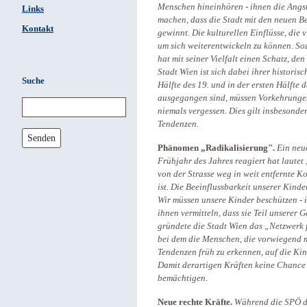
Menschen hineinhören - ihnen die Angs
Links
machen, dass die Stadt mit den neuen 
Kontakt
gewinnt. Die kulturellen Einflüsse, die
um sich weiterentwickeln zu können. Sozi
hat mit seiner Vielfalt einen Schatz, den
Stadt Wien ist sich dabei ihrer histori
Suche
Hälfte des 19. und in der ersten Hälfte
ausgegangen sind, müssen Vorkehrungen
niemals vergessen. Dies gilt insbesonde
Tendenzen.
Senden
Phänomen „Radikalisierung".
Ein neue
Frühjahr des Jahres reagiert hat laute
von der Strasse weg in weit entfernte Ko
ist. Die Beeinflussbarkeit unserer Kind
Wir müssen unsere Kinder beschützen - 
ihnen vermitteln, dass sie Teil unserer 
gründete die Stadt Wien das „Netzwerk 
bei dem die Menschen, die vorwiegend m
Tendenzen früh zu erkennen, auf die Ki
Damit derartigen Kräften keine Chance 
bemächtigen.
Neue rechte Kräfte.
Während die SPÖ
d