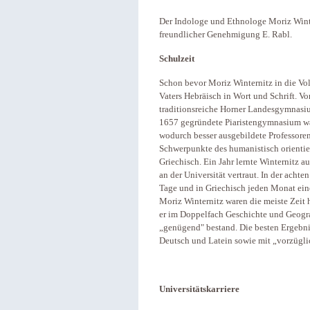
Der Indologe und Ethnologe Moriz Winte
freundlicher Genehmigung E. Rabl.
Schulzeit
Schon bevor Moriz Winternitz in die Volk
Vaters Hebräisch in Wort und Schrift. 
traditionsreiche Horner Landesgymnasi
1657 gegründete Piaristengymnasium w
wodurch besser ausgebildete Professoren 
Schwerpunkte des humanistisch orientie
Griechisch. Ein Jahr lernte Winternitz a
an der Universität vertraut. In der achte
Tage und in Griechisch jeden Monat ein
Moriz Winternitz waren die meiste Zeit h
er im Doppelfach Geschichte und Geogra
„genügend" bestand. Die besten Ergebniss
Deutsch und Latein sowie mit „vorzüglic
Universitätskarriere