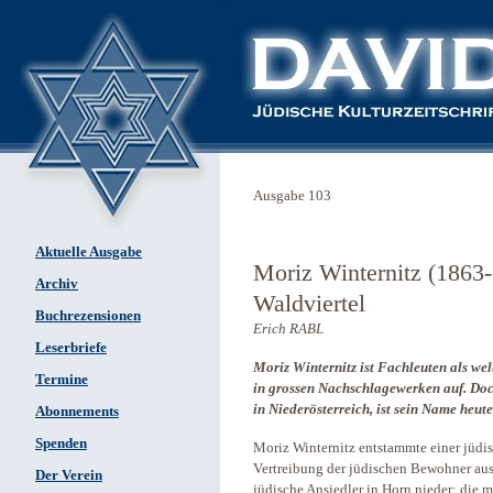
Ausgabe 103
Aktuelle Ausgabe
Moriz Winternitz (1863-
Archiv
Waldviertel
Buchrezensionen
Erich RABL
Leserbriefe
Moriz Winternitz ist Fachleuten als we
Termine
in grossen Nachschlagewerken auf. Doch
in Niederösterreich, ist sein Name heut
Abonnements
Spenden
Moriz Winternitz entstammte einer jüdis
Vertreibung der jüdischen Bewohner aus 
Der Verein
jüdische Ansiedler in Horn nieder; di