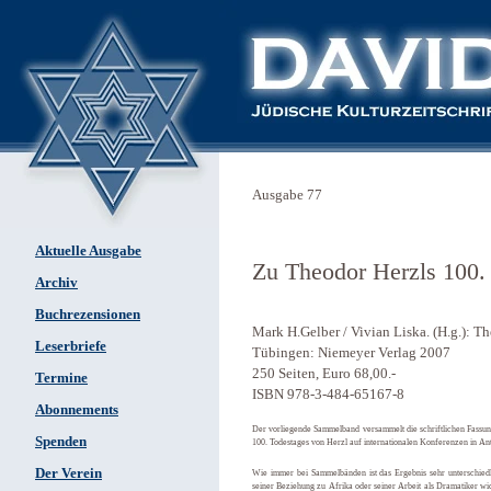
Ausgabe 77
Aktuelle Ausgabe
Zu Theodor Herzls 100.
Archiv
Buchrezensionen
Mark H.Gelber / Vivian Liska. (H.g.): T
Leserbriefe
Tübingen: Niemeyer Verlag 2007
250 Seiten, Euro 68,00.-
Termine
ISBN 978-3-484-65167-8
Abonnements
Der vorliegende Sammelband versammelt die schriftlichen Fassun
Spenden
100. Todestages von Herzl auf internationalen Konferenzen in A
Der Verein
Wie immer bei Sammelbänden ist das Ergebnis sehr unterschied
seiner Beziehung zu Afrika oder seiner Arbeit als Dramatiker w