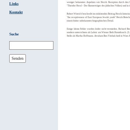
weniger bekannten Aspekten wie Herzls Rezeption durch den h
Links
"Theodor Herzl - Der Bannerträger des jüdischen Volkes) und in de
Kontakt
Robert Wistrich beschreibt im einleitenden Beitrag Herzls histori
"the receptiveness of East European Jewish youth" Herzls Bots
einem bisher unbekannten biographischen Detail.
Einige kleine Fehler wurden leider nicht vermieden. Richard B
sondern unterrichtete als Lektor am Wiener Beth Hamidrasch. (
Suche
Stelle als Martha Hoffmann. Avraham Ben Yitzhak hieß in Wien 
Senden