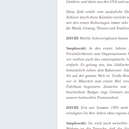
Ländern, und dann aus den USA und au
Diese Zahl erhält eine zusätzliche 
Zuhörer durch diese Künstler erreicht 
seit den ersten Kulturtagen immer seh
für Musik, Gesang, Theater und Traditi
DAVID:
Welche Schwierigkeiten hatten
Snopkowski:
In den ersten Jahren 
Persönlichkeiten und Organisationen h
wir wollten auch das osteuropäische J
einfach. Es gelang uns, das Jiddisc
bekanntlich neben dem Bukarester Jidd
Art auf der ganzen Welt ist. Große Re
wir in München zum ersten Mal vera
Publikum begeistern. Zunächst war 
bescheidene Budget enge Grenzen se
unserer kulturellen Pionierarbeit.
DAVID:
Erst seit Sommer 1993 steht 
erledigten Sie Ihre Arbeit ohne eigenes 
Snopkowski:
Sie wird auch weiterhin
Wirkens ist die Tatsache, daß die Jü