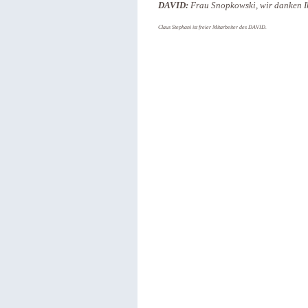
DAVID:
Frau Snopkowski, wir danken Ih
Claus Stephani ist freier Mitarbeiter des DAVID.