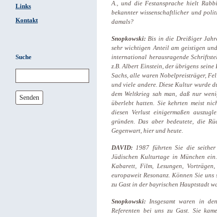
A., und die Festansprache hielt Rabb
Links
bekannter wissenschaftlicher und poli
Kontakt
damals?
Snopkowski:
Bis in die Dreißiger Jah
sehr wichtigen Anteil am geistigen un
Suche
international herausragende Schriftstel
z.B. Albert Einstein, der übrigens sein
Sachs, alle waren Nobelpreisträger, F
und viele andere. Diese Kultur wurde 
dem Weltkrieg sah man, daß nur wenig
Senden
überlebt hatten. Sie kehrten meist n
diesen Verlust einigermaßen auszuglei
gründen. Das aber bedeutete, die Rü
Gegenwart, hier und heute.
DAVID:
1987 führten Sie die seither
Jüdischen Kulturtage in München ein.
Kabarett, Film, Lesungen, Vorträgen
europaweit Resonanz. Können Sie uns s
zu Gast in der bayrischen Hauptstadt 
Snopkowski:
Insgesamt waren in den
Referenten bei uns zu Gast. Sie kam