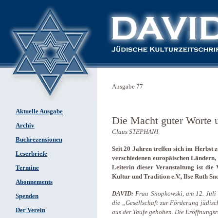
Ausgabe 77
Aktuelle Ausgabe
Die Macht guter Worte 
Archiv
Claus STEPHANI
Buchrezensionen
Seit 20 Jahren treffen sich im Herbst
Leserbriefe
verschiedenen europäischen Ländern, 
Leiterin dieser Veranstaltung ist die
Termine
Kultur und Tradition e.V., Ilse Ruth S
Abonnements
DAVID:
Frau Snopkowski, am 12. Juli 
Spenden
die „Gesellschaft zur Förderung jüdis
Der Verein
aus der Taufe gehoben. Die Eröffnungsre