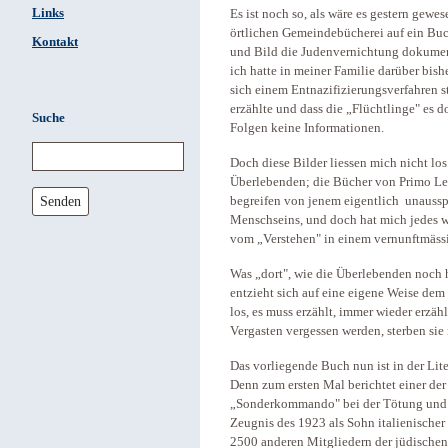
Links
Es ist noch so, als wäre es gestern gewe
örtlichen Gemeindebücherei auf ein Buch
Kontakt
und Bild die Judenvernichtung dokument
ich hatte in meiner Familie darüber bishe
sich einem Entnazifizierungsverfahren s
erzählte und dass die „Flüchtlinge" es d
Suche
Folgen keine Informationen.
Doch diese Bilder liessen mich nicht los.
Überlebenden; die Bücher von Primo Le
Senden
begreifen von jenem eigentlich unauss
Menschseins, und doch hat mich jedes w
vom „Verstehen" in einem vernunftmäss
Was „dort", wie die Überlebenden noch h
entzieht sich auf eine eigene Weise dem
los, es muss erzählt, immer wieder erz
Vergasten vergessen werden, sterben sie
Das vorliegende Buch nun ist in der Lit
Denn zum ersten Mal berichtet einer der
„Sonderkommando" bei der Tötung und V
Zeugnis des 1923 als Sohn italienische
2500 anderen Mitgliedern der jüdische