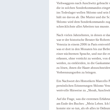
Viehwaggons nach Auschwitz gebracht wurd
die in solchen Sonderkommandos eingetei
ins Todeslager wollen Shlomo und sein 
hält sie davon ab. Die Mutter und die S
Shlomo wird dem Sonderkommando zugete
schrecklichste aller Arbeiten tun musste.
Nach vielen Jahrzehnten, in denen er da
war er der historische Berater für Rober
Venezia in einem 2006 in Paris erstverö
was er dort in den Monaten bis zur Befre
einer nüchternen Sprache, und nur die e
erfassen, ohne verrückt zu werden, von
werden, zu entkleiden, in die Gaskamme
zu lösen, ihnen die Haare abzuschneide
Verbrennungsofen zu bringen.
Ein Nachwort des Historikers Marcello 
persönlichen Erinnerungen Shlomo Vene
wertvolle Hinweise zu „Shoah, Auschw
Auf die Frage, was die extremen Erfahru
am Ende des Buches: „Mein Leben. Ich h
konnte nie so tun, als ob alles in Ordnu