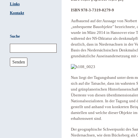
Links
ISBN 978-3-7319-0279-9
Kontakt
Aufbauend auf der Aussage von Norbert H
„unbequeme Bauobjekte" bezeichnete, die
wurde im März 2014 in Hannover eine T
Suche
während der NS-Diktatur als denkmalpfl
deutlich, dass in Niedersachsen in der 
Basis des Niedersächsischen Denkmalsc
grundsätzliche Auseinandersetzung mit d
Senden
Nun liegt der Tagungsband unter dem me
sich auf die Tatsache, dass im wahrsten
und grünplanerischen Hinterlassenschaf
Überreste von diesen überdimensionalen
Nationalsozialisten. In der Tagung und 
gestellt und anhand von konkreten Beisp
darstellen und welche dieser Objekte 
erhaltenswert sind.
Der geographische Schwerpunkt des Sam
Niedersachsen, wie dem Bückeberg als O