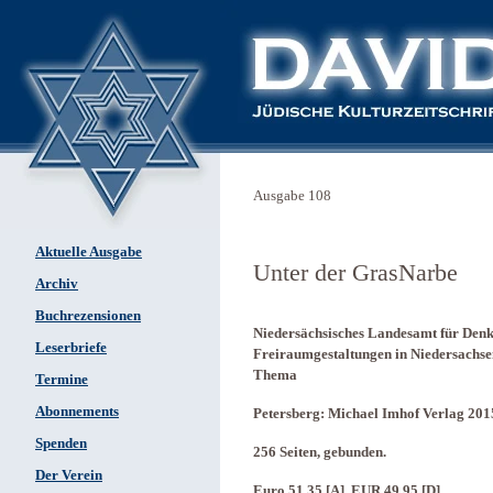
Ausgabe 108
Aktuelle Ausgabe
Unter der GrasNarbe
Archiv
Buchrezensionen
Niedersächsisches Landesamt für Denk
Leserbriefe
Freiraumgestaltungen in Niedersachse
Thema
Termine
Abonnements
Petersberg: Michael Imhof Verlag 201
Spenden
256 Seiten, gebunden.
Der Verein
Euro 51,35 [A], EUR 49,95 [D]