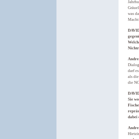
Jahrhu
Gräuel
was da
Macht 
DAVID:
gegenü
Welche
Nicht
Andre
Dialog
darf e
als di
die NG
DAVID
Sie wo
Fische
repräs
dabei 
Andre
Hietzi