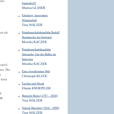
eres
Gattendorf1
Marina GLASER
Erholung, Innovation,
Wissenschaft
Tina WALZER
st als
Präsidentschaftskandidat Rudolf
Hundstorfer im Gespräch
Monika KACZEK
Präsidentschaftskandidat
Alexander Van der Bellen im
Interview
e
Monika KACZEK
ssteil
uns. Die
Eine verschlossene Welt
n
Christoph KLUGE
s kein
Exodus und Shoah
Efraim KNOEPFLER
s
Heinrich Heine (1797 – 1856)
in
Tina WALZER
Yehudi Menuhin (1916 - 1999)
Tina WALZER