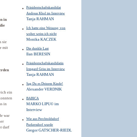
Präsidentschaftskandidat
Andreas Khol im Interview
Tanja RAHMAN
n in
die
Ich hatte eine Weisung; von
woher weiss ich nicht
Monika KACZEK
s sie
e mit
Die dunkle Last
Ilan BERESIN
Präsidentschaftskandidatin
Irmgard Griss im Interview
erden
Tanja RAHMAN
Sag Du es Deinem Kinde!
Alexander VERDNIK
eich ein
konnten
BABICA
s in
MARKO LIPU© im
Interview
de war
Wie aus Perchtoldsdorf
ner
Purkersdorf wurde
r darf
Gregor GATSCHER-RIEDL