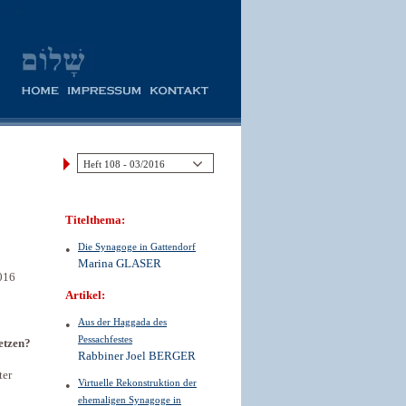
Titelthema:
Die Synagoge in Gattendorf
Marina GLASER
016
Artikel:
Aus der Haggada des
Pessachfestes
etzen?
Rabbiner Joel BERGER
ter
Virtuelle Rekonstruktion der
ehemaligen Synagoge in