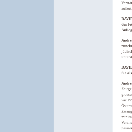
Verstä
aufzut
DAVID:
den le
Anlieg
Andre
zunehm
jüdisc
unters
DAVID:
Sie al
Andre
Zeitge
grosse
wir 19
Österr
Zwangs
mir im
Verans
passie