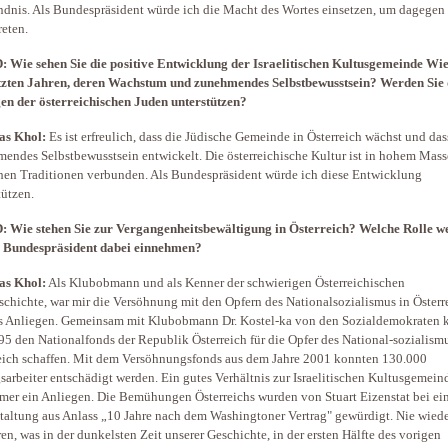
ndnis. Als Bundespräsident würde ich die Macht des Wortes einsetzen, um dagegen
reten.
 Wie sehen Sie die positive Entwicklung der Israelitischen Kultusgemeinde Wie
tzten Jahren, deren Wachstum und zunehmendes Selbstbewusstsein? Werden Sie 
en der österreichischen Juden unterstützen?
as Khol:
Es ist erfreulich, dass die Jüdische Gemeinde in Österreich wächst und das
endes Selbstbewusstsein entwickelt. Die österreichische Kultur ist in hohem Mass
hen Traditionen verbunden. Als Bundespräsident würde ich diese Entwicklung
tützen.
 Wie stehen Sie zur Vergangenheitsbewältigung in Österreich? Welche Rolle w
s Bundespräsident dabei einnehmen?
as Khol:
Als Klubobmann und als Kenner der schwierigen Österreichischen
schichte, war mir die Versöhnung mit den Opfern des Nationalsozialismus in Österr
s Anliegen. Gemeinsam mit Klubobmann Dr. Kostel-ka von den Sozialdemokraten 
95 den Nationalfonds der Republik Österreich für die Opfer des National-sozialismu
eich schaffen. Mit dem Versöhnungsfonds aus dem Jahre 2001 konnten 130.000
arbeiter entschädigt werden. Ein gutes Verhältnis zur Israelitischen Kultusgemein
mer ein Anliegen. Die Bemühungen Österreichs wurden von Stuart Eizenstat bei ei
taltung aus Anlass „10 Jahre nach dem Washingtoner Vertrag" gewürdigt. Nie wiede
ren, was in der dunkelsten Zeit unserer Geschichte, in der ersten Hälfte des vorigen