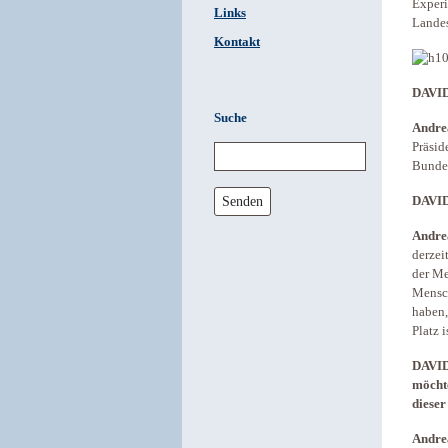
Experi
Links
Landes
Kontakt
DAVID
Suche
Andre
Präsid
Bundes
Senden
DAVID:
Andre
derzei
der Me
Mensch
haben,
Platz i
DAVID:
möchte
dieser
Andre