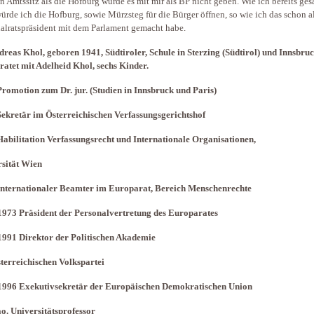
n Amtssitz als die Hofburg würde es mit mir als BP nicht geben. Wie ich bereits ges
ürde ich die Hofburg, sowie Mürzsteg für die Bürger öffnen, so wie ich das schon a
alratspräsident mit dem Parlament gemacht habe.
dreas Khol, geboren 1941, Südtiroler, Schule in Sterzing (Südtirol) und Innsbruc
ratet mit Adelheid Khol, sechs Kinder.
romotion zum Dr. jur. (Studien in Innsbruck und Paris)
ekretär im Österreichischen Verfassungsgerichtshof
abilitation Verfassungsrecht und Internationale Organisationen,
sität Wien
Internationaler Beamter im Europarat, Bereich Menschenrechte
973 Präsident der Personalvertretung des Europarates
991 Direktor der Politischen Akademie
terreichischen Volkspartei
1996 Exekutivsekretär der Europäischen Demokratischen Union
o. Universitätsprofessor