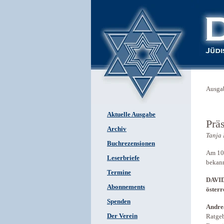
Ausga
Aktuelle Ausgabe
Prä
Archiv
Tanj
Buchrezensionen
Am 10.
Leserbriefe
bekann
Termine
DAVID:
Abonnements
öster
Spenden
Andre
Der Verein
Ratgeb