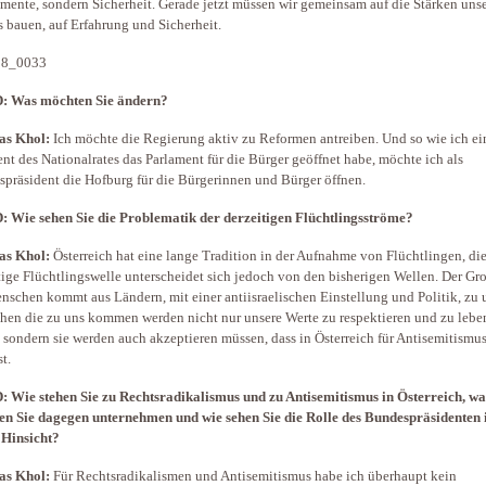
mente, sondern Sicherheit. Gerade jetzt müssen wir gemeinsam auf die Stärken uns
 bauen, auf Erfahrung und Sicherheit.
: Was möchten Sie ändern?
as Khol:
Ich möchte die Regierung aktiv zu Reformen antreiben. Und so wie ich ein
ent des Nationalrates das Parlament für die Bürger geöffnet habe, möchte ich als
präsident die Hofburg für die Bürgerinnen und Bürger öffnen.
 Wie sehen Sie die Problematik der derzeitigen Flüchtlingsströme?
as Khol:
Österreich hat eine lange Tradition in der Aufnahme von Flüchtlingen, di
tige Flüchtlingswelle unterscheidet sich jedoch von den bisherigen Wellen. Der Gro
nschen kommt aus Ländern, mit einer antiisraelischen Einstellung und Politik, zu 
en die zu uns kommen werden nicht nur unsere Werte zu respektieren und zu lebe
 sondern sie werden auch akzeptieren müssen, dass in Österreich für Antisemitismu
st.
 Wie stehen Sie zu Rechtsradikalismus und zu Antisemitismus in Österreich, wa
n Sie dagegen unternehmen und wie sehen Sie die Rolle des Bundespräsidenten 
 Hinsicht?
as Khol:
Für Rechtsradikalismen und Antisemitismus habe ich überhaupt kein