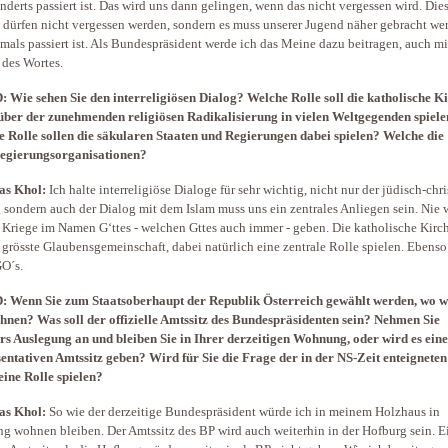
nderts passiert ist. Das wird uns dann gelingen, wenn das nicht vergessen wird. Die
 dürfen nicht vergessen werden, sondern es muss unserer Jugend näher gebracht we
mals passiert ist. Als Bundespräsident werde ich das Meine dazu beitragen, auch mi
des Wortes.
 Wie sehen Sie den interreligiösen Dialog? Welche Rolle soll die katholische K
ber der zunehmenden religiösen Radikalisierung in vielen Weltgegenden spiel
 Rolle sollen die säkularen Staaten und Regierungen dabei spielen? Welche die
regierungsorganisationen?
as Khol:
Ich halte interreligiöse Dialoge für sehr wichtig, nicht nur der jüdisch-chri
 sondern auch der Dialog mit dem Islam muss uns ein zentrales Anliegen sein. Nie 
s Kriege im Namen G‘ttes - welchen Gttes auch immer - geben. Die katholische Kirch
e grösste Glaubensgemeinschaft, dabei natürlich eine zentrale Rolle spielen. Ebenso
O´s.
: Wenn Sie zum Staatsoberhaupt der Republik Österreich gewählt werden, wo 
hnen? Was soll der offizielle Amtssitz des Bundespräsidenten sein? Nehmen Sie
rs Auslegung an und bleiben Sie in Ihrer derzeitigen Wohnung, oder wird es ein
entativen Amtssitz geben? Wird für Sie die Frage der in der NS-Zeit enteigneten
eine Rolle spielen?
as Khol:
So wie der derzeitige Bundespräsident würde ich in meinem Holzhaus in
ng wohnen bleiben. Der Amtssitz des BP wird auch weiterhin in der Hofburg sein. E