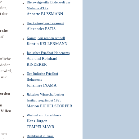
se
Die zweigeteilte Bilderwelt der
rden,
Madame d’Ora
t der
Annette BUSSMANN
Die Zeitung ein Testament
Alexander ESTIS
irche
en?
Komm, wir rennen schnell
Kerstin KELLERMANN
Jüdischer Friedhof Hohenems
Ada und Reinhard
stliche
RINDERER
wieder
e wird,
Der Jüdische Friedhof
 wie
Hohenems
Johannes INAMA
werden
Jidischer Wisnschaftlecher
Institut, gegründet 1925
en
Marion EICHELSDÖRFER
 Villen
Wechsel am Kutschbock
Hans-Jürgen
TEMPELMAYR
inen
Raubkunst in Israel