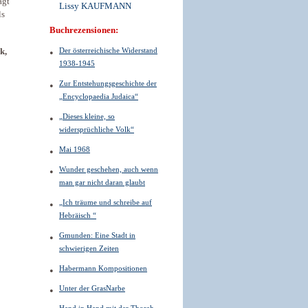
agt
Lissy KAUFMANN
ls
Buchrezensionen:
Der österreichische Widerstand
k,
1938-1945
Zur Entstehungsgeschichte der
„Encyclopaedia Judaica“
„Dieses kleine, so
widersprüchliche Volk“
Mai 1968
Wunder geschehen, auch wenn
man gar nicht daran glaubt
„Ich träume und schreibe auf
Hebräisch “
Gmunden: Eine Stadt in
schwierigen Zeiten
Habermann Kompositionen
Unter der GrasNarbe