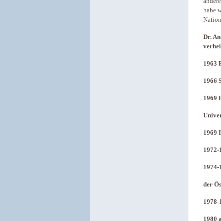
andere
habe w
Nation
Dr. An
verhei
1963 P
1966 S
1969 H
Univer
1969 
1972-1
1974-1
der Ös
1978-
1980 a