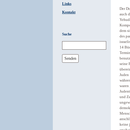
Links
Der Do
Kontakt
auch d
Yehuda
Kompon
dem si
Suche
des pa
israel
14 Büc
Termin
Senden
benutz
seine 
überei
Juden 
währen
waren 
Judent
und Ze
ungewö
demokr
Mensch
anschl
keine 