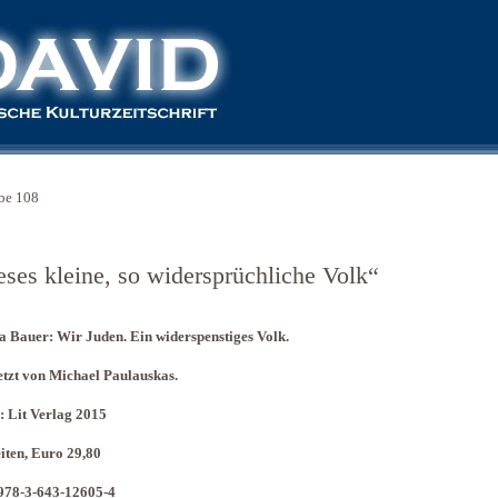
be 108
eses kleine, so widersprüchliche Volk“
 Bauer: Wir Juden. Ein widerspenstiges Volk.
tzt von Michael Paulauskas.
: Lit Verlag 2015
iten, Euro 29,80
978-3-643-12605-4