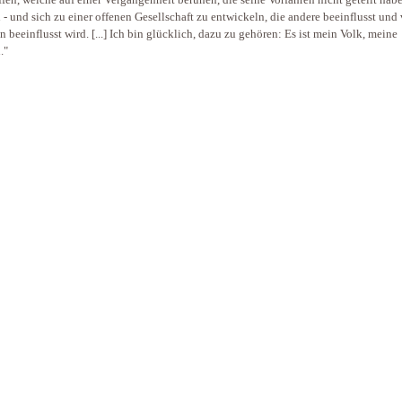
ffen, welche auf einer Vergangenheit beruhen, die seine Vorfahren nicht geteilt hab
- und sich zu einer offenen Gesellschaft zu entwickeln, die andere beeinflusst und
n beeinflusst wird. [...] Ich bin glücklich, dazu zu gehören: Es ist mein Volk, meine
."