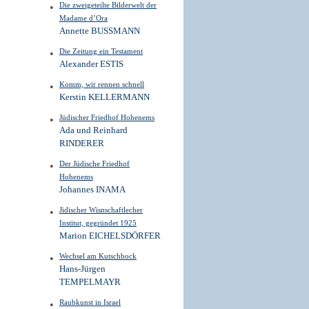
Die zweigeteilte Bilderwelt der
Madame d’Ora
Annette BUSSMANN
Die Zeitung ein Testament
Alexander ESTIS
Komm, wir rennen schnell
Kerstin KELLERMANN
Jüdischer Friedhof Hohenems
Ada und Reinhard
RINDERER
Der Jüdische Friedhof
Hohenems
Johannes INAMA
Jidischer Wisnschaftlecher
Institut, gegründet 1925
Marion EICHELSDÖRFER
Wechsel am Kutschbock
Hans-Jürgen
TEMPELMAYR
Raubkunst in Israel