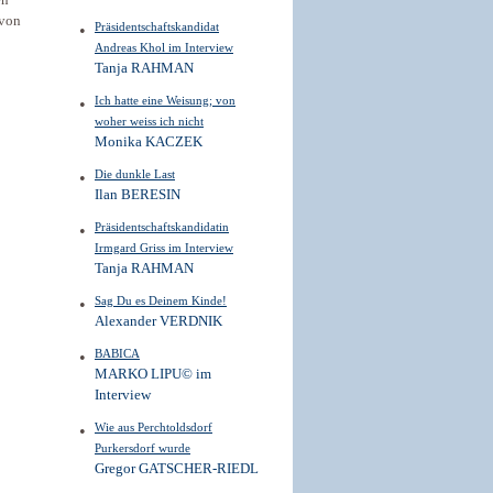
en
 von
Präsidentschaftskandidat
Andreas Khol im Interview
Tanja RAHMAN
Ich hatte eine Weisung; von
woher weiss ich nicht
Monika KACZEK
Die dunkle Last
Ilan BERESIN
Präsidentschaftskandidatin
Irmgard Griss im Interview
Tanja RAHMAN
Sag Du es Deinem Kinde!
Alexander VERDNIK
BABICA
MARKO LIPU© im
Interview
Wie aus Perchtoldsdorf
Purkersdorf wurde
Gregor GATSCHER-RIEDL