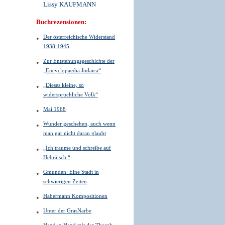
Lissy KAUFMANN
Buchrezensionen:
Der österreichische Widerstand
1938-1945
Zur Entstehungsgeschichte der
„Encyclopaedia Judaica“
„Dieses kleine, so
widersprüchliche Volk“
Mai 1968
Wunder geschehen, auch wenn
man gar nicht daran glaubt
„Ich träume und schreibe auf
Hebräisch “
Gmunden: Eine Stadt in
schwierigen Zeiten
Habermann Kompositionen
Unter der GrasNarbe