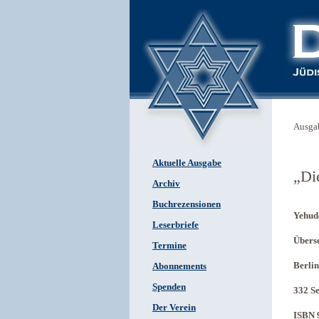
Ausga
Aktuelle Ausgabe
„Di
Archiv
Buchrezensionen
Yehuda
Leserbriefe
Überse
Termine
Berlin
Abonnements
Spenden
332 Se
Der Verein
ISBN 