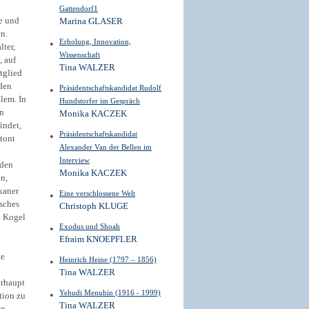
Gattendorf1
e und
Marina GLASER
en.
Erholung, Innovation,
lter,
Wissenschaft
, auf
Tina WALZER
tglied
 den
Präsidentschaftskandidat Rudolf
lem. In
Hundstorfer im Gespräch
en
Monika KACZEK
indet,
Präsidentschaftskandidat
etont
Alexander Van der Bellen im
Interview
(den
Monika KACZEK
en,
kaner
Eine verschlossene Welt
sches
Christoph KLUGE
e Kogel
Exodus und Shoah
Efraim KNOEPFLER
te
Heinrich Heine (1797 – 1856)
Tina WALZER
erhaupt
Yehudi Menuhin (1916 - 1999)
ation zu
Tina WALZER