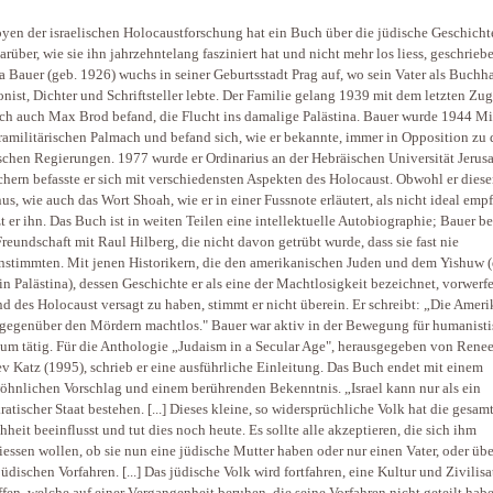
yen der israelischen Holocaustforschung hat ein Buch über die jüdische Geschicht
arüber, wie sie ihn jahrzehntelang fasziniert hat und nicht mehr los liess, geschrieb
 Bauer (geb. 1926) wuchs in seiner Geburtsstadt Prag auf, wo sein Vater als Buchha
ist, Dichter und Schriftsteller lebte. Der Familie gelang 1939 mit dem letzten Zug
ch auch Max Brod befand, die Flucht ins damalige Palästina. Bauer wurde 1944 Mi
ramilitärischen Palmach und befand sich, wie er bekannte, immer in Opposition zu
ischen Regierungen. 1977 wurde er Ordinarius an der Hebräischen Universität Jerusa
hern befasste er sich mit verschiedensten Aspekten des Holocaust. Obwohl er dies
us, wie auch das Wort Shoah, wie er in einer Fussnote erläutert, als nicht ideal empf
t er ihn. Das Buch ist in weiten Teilen eine intellektuelle Autobiographie; Bauer b
Freundschaft mit Raul Hilberg, die nicht davon getrübt wurde, dass sie fast nie
nstimmten. Mit jenen Historikern, die den amerikanischen Juden und dem Yishuw 
in Palästina), dessen Geschichte er als eine der Machtlosigkeit bezeichnet, vorwerf
d des Holocaust versagt zu haben, stimmt er nicht überein. Er schreibt: „Die Ameri
gegenüber den Mördern machtlos." Bauer war aktiv in der Bewegung für humanisti
um tätig. Für die Anthologie „Judaism in a Secular Age", herausgegeben von Rene
v Katz (1995), schrieb er eine ausführliche Einleitung. Das Buch endet mit einem
hnlichen Vorschlag und einem berührenden Bekenntnis. „Israel kann nur als ein
atischer Staat bestehen. [...] Dieses kleine, so widersprüchliche Volk hat die gesam
heit beeinflusst und tut dies noch heute. Es sollte alle akzeptieren, die sich ihm
iessen wollen, ob sie nun eine jüdische Mutter haben oder nur einen Vater, oder üb
jüdischen Vorfahren. [...] Das jüdische Volk wird fortfahren, eine Kultur und Zivilis