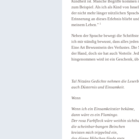
Kindheit ist. Manche Begriffe kommen m
zum Beispiel. Als ich als Kind von Israe
der nicht mehr länger nützlichen Sprache
Erinnerung an dieses Erlebnis bliebt un
1
meinem Leben."
Neben der Sprache bewegt die Schriftstel
ich mir ständig bewusst, dass alles j
Eine Art Bewusstsein des Verlustes. Die 
der Hand, doch sie hat auch Vorteile. Jed
hingenommen wird ist ein Geschenk, übe
Tal Nitzáns Gedichte nehmen die LeserIn
auch Düsternis und Einsamkeit.
Wenn
Wenn ich ein Einsamkeitstier bekäme,
dann wäre es ein Flamingo.
Der rosa Farbfleck wäre weithin sichtba
die scheinbar-bangen Beinchen
kreisten mich trippelnd ein,
das dünne Hälschen fände stets