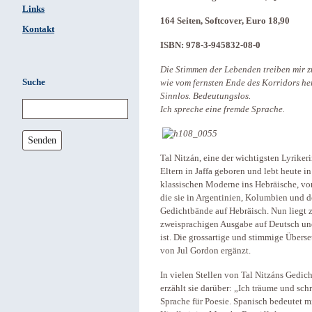
Links
164 Seiten, Softcover, Euro 18,90
Kontakt
ISBN: 978-3-945832-08-0
Die Stimmen der Lebenden treiben mir zu 
Suche
wie vom fernsten Ende des Korridors her
Sinnlos. Bedeutungslos.
Ich spreche eine fremde Sprache.
Senden
Tal Nitzán, eine der wichtigsten Lyriker
Eltern in Jaffa geboren und lebt heute i
klassischen Moderne ins Hebräische, vor
die sie in Argentinien, Kolumbien und d
Gedichtbände auf Hebräisch. Nun liegt z
zweisprachigen Ausgabe auf Deutsch und
ist. Die grossartige und stimmige Übers
von Jul Gordon ergänzt.
In vielen Stellen von Tal Nitzáns Gedic
erzählt sie darüber: „Ich träume und schr
Sprache für Poesie. Spanisch bedeutet mi