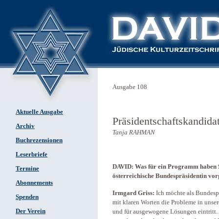
Ausgabe 108
Aktuelle Ausgabe
Präsidentschaftskandida
Archiv
Tanja RAHMAN
Buchrezensionen
Leserbriefe
DAVID: Was für ein Programm haben Sie
Termine
österreichische Bundespräsidentin v
Abonnements
Irmgard Griss:
Ich möchte als Bundespr
Spenden
mit klaren Worten die Probleme in unser
Der Verein
und für ausgewogene Lösungen eintritt.