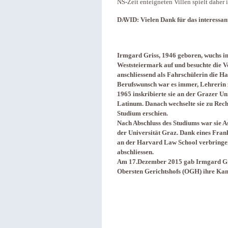
NS-Zeit enteigneten Villen spielt dahe
DAVID: Vielen Dank für das interessan
Irmgard Griss, 1946 geboren, wuchs in
Weststeiermark auf und besuchte die V
anschliessend als Fahrschülerin die H
Berufswunsch war es immer, Lehrerin 
1965 inskribierte sie an der Grazer Un
Latinum. Danach wechselte sie zu Recht
Studium erschien.
Nach Abschluss des Studiums war sie Ass
der Universität Graz. Dank eines Fran
an der Harvard Law School verbringe
abschliessen.
Am 17.Dezember 2015 gab Irmgard Gris
Obersten Gerichtshofs (OGH) ihre Kan