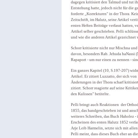
dagegen kritisiert den Talmud und tut ihn
Entstehung hatte, jedoch nicht für die 
forderte „Korrekturen" in der Thora. Kei
Zeitschrift, im Halutz, seine Artikel ve
ersten Heften Beiträge verfasst hatten, v
Artikel selber geschrieben. Pelli schlüs
und wie die anderen Artikel gezeichnet 
Schorr kritisierte nicht nur Mischna un
davon, besonders Rab. Jehuda haNassi 
Rapaport - um nur einen zu nennen - sin
Ein ganzes Kapitel (10, S.197-207) wid
Artikel. Er zitiert Luzzatto, der sich v
Änderungen in der Thora scharf kritisie
zitiert. Schorr reagierte auf seine Kritik
den Kulissen" betitelte.
Pelli bringt auch Reaktionen der Orthod
1855, das handgeschrieben ist und ansch
weiteres Schreiben, das Buch Haholez -
Erscheinen des ersten Halutz 1852 verfas
Arje Leib Harmelin, setzte sich mit all
Pelli meint, dass dieses Buch eher an di