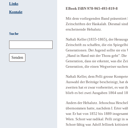
Links
EBook ISBN 978-965-493-819-8
Kontakt
Mit dem vorliegenden Band präsentiert 
Zeitschriften der Haskalah. Diesmal sin
erscheinende Hehalutz.
Suche
Naftali Keller (1835-1865), der Herausge
Zeitschrift zu schaffen, die ein Spiegelb
Generationen. Der Jugend sollte sie ein 
„Hand in Hand mit der Thora geht". Die Z
Senden
Generation, dass sie erkennt, was die Zei
Generation, die einen Wegweiser suchen 
Naftali Keller, dem Pelli grosse Kompete
Auswahl der Beiträge bescheinigt, hat 
zweiten hat er zwar vorbereitet, es war 
blieb es bei zwei Ausgaben 1864 und 18
Anders der Hehalutz. Jehoschua Heschel 
übernommen hatte, nachdem I. Erter wäh
war. Er hat von 1852 bis 1889 insgesamt
Wien. Schorr war radikal. Pelli zeigt i
Schorr fähig war. Adolf Jellinek kritisie