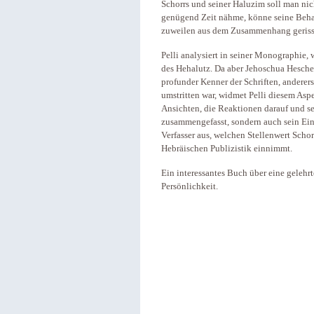
Schorrs und seiner Haluzim soll man nich
genügend Zeit nähme, könne seine Beha
zuweilen aus dem Zusammenhang geriss
Pelli analysiert in seiner Monographie,
des Hehalutz. Da aber Jehoschua Heschel 
profunder Kenner der Schriften, andererse
umstritten war, widmet Pelli diesem Aspe
Ansichten, die Reaktionen darauf und s
zusammengefasst, sondern auch sein Einf
Verfasser aus, welchen Stellenwert Schor
Hebräischen Publizistik einnimmt.
Ein interessantes Buch über eine gelehrt
Persönlichkeit.