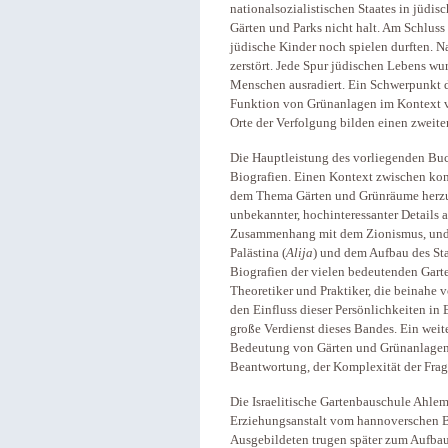
nationalsozialistischen Staates in jüdi
Gärten und Parks nicht halt. Am Schluss
jüdische Kinder noch spielen durften. N
zerstört. Jede Spur jüdischen Lebens wu
Menschen ausradiert. Ein Schwerpunkt d
Funktion von Grünanlagen im Kontext v
Orte der Verfolgung bilden einen zweit
Die Hauptleistung des vorliegenden Bu
Biografien. Einen Kontext zwischen ko
dem Thema Gärten und Grünräume herzust
unbekannter, hochinteressanter Details
Zusammenhang mit dem Zionismus, und 
Palästina (
Alija
) und dem Aufbau des Sta
Biografien der vielen bedeutenden Garte
Theoretiker und Praktiker, die beinahe 
den Einfluss dieser Persönlichkeiten in
große Verdienst dieses Bandes. Ein weit
Bedeutung von Gärten und Grünanlagen f
Beantwortung, der Komplexität der Frage
Die Israelitische Gartenbauschule Ahlem 
Erziehungsanstalt vom hannoverschen Ba
Ausgebildeten trugen später zum Aufbau