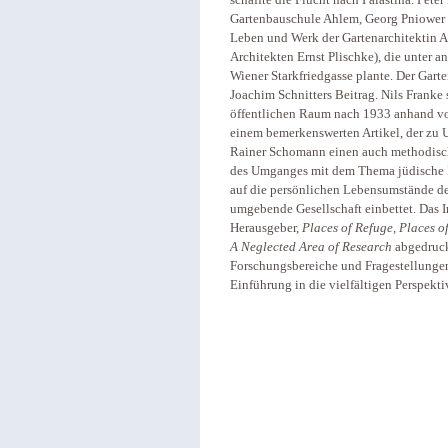
schaffte die Flucht nach Palästina. Peter
Gartenbauschule Ahlem, Georg Pniower n
Leben und Werk der Gartenarchitektin A
Architekten Ernst Plischke), die unter 
Wiener Starkfriedgasse plante. Der Gar
Joachim Schnitters Beitrag. Nils Franke
öffentlichen Raum nach 1933 anhand vo
einem bemerkenswerten Artikel, der zu Un
Rainer Schomann einen auch methodisch
des Umganges mit dem Thema jüdische Pr
auf die persönlichen Lebensumstände de
umgebende Gesellschaft einbettet. Das Im
Herausgeber,
Places of Refuge, Places 
A Neglected Area of Research
abgedruckt
Forschungsbereiche und Fragestellungen
Einführung in die vielfältigen Perspekt