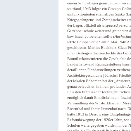
einem Sammellager gemacht, von wo aus
stattfand, 1943 folgte ein Gestapo-Gefän
umfunktionierten ehemaligen
Sukka
(La
Kriegsgefangene und Zwangsarbeiter er
der Lager, offiziell als
displaced persons
Gartenbauschule weiter und gründeten do
bzw. Israel vorbereiten sollte (
Hachscha
letzte Gruppe verließ am 7. Mai 1948 A
geschlossen. Marlies Buchholz, Claus F
ihren Beiträgen die Geschichte des Gart
Burmil rekonstruieren die Geschichte d
Landschafts- und Raumgestaltung Israel
detaillierten Plandarstellungen verdien
Architekturgeschichte jüdischer Friedhö
der lokalen Behörden bei der „Arisierun
genau beleuchtet. In ihrem profunden A
Enis den Einfluss der
Yeckes
(deutschen 
ermöglich damit Einblicke in ein faszini
Verwandlung der Wüste. Elisabeth Meye
Rosenthal und ihrem Immenhof nach. Di
hatte 1913 in Dessow eine Obstplantage
Reformbewegung der 1920er Jahre, wie 
Schulen weitergegeben wurden. In der N