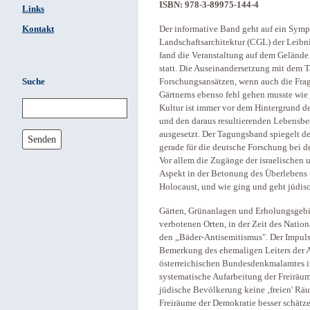
ISBN: 978-3-89975-144-4
Links
Kontakt
Der informative Band geht auf ein Sym
Landschaftsarchitektur (CGL) der Leibn
fand die Veranstaltung auf dem Gelände
statt. Die Auseinandersetzung mit dem T
Suche
Forschungsansätzen, wenn auch die Frag
Gärtnerns ebenso fehl gehen musste wie 
Kultur ist immer vor dem Hintergrund d
und den daraus resultierenden Lebensb
ausgesetzt. Der Tagungsband spiegelt d
Senden
gerade für die deutsche Forschung bei d
Vor allem die Zugänge der israelischen 
Aspekt in der Betonung des Überlebens 
Holocaust, und wie ging und geht jüdisc
Gärten, Grünanlagen und Erholungsgebie
verbotenen Orten, in der Zeit des Natio
den „Bäder-Antisemitismus". Der Impuls 
Bemerkung des ehemaligen Leiters der A
österreichischen Bundesdenkmalamtes i
systematische Aufarbeitung der Freiräu
jüdische Bevölkerung keine ‚freien' Räu
Freiräume der Demokratie besser schätze