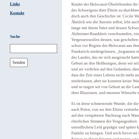
Links
Kinder der Holocaust-Überlebenden ihr 
des Schweigens ihrer Eltern zu durchbr
Kontakt
doch auch ihre Geschichte ist. Cecile Wa
Ähnlich wie die Autorin selbst, lebt auc
lange mit ihrem Vater und dessen Schwes
Alzheimer-Krankheit verschwanden; ein
Suche
Vergessenwollen dessen, was geschehen i
schon vor Beginn des Holocaust aus ihr
Frankreich niedergelassen, „begannen ei
des Landes, das sie sich ausgesucht hat
Senden
Geburt an ihre Hoffnungen, denn wir sol
und sie verfielen auf den Gedanken, dass
dass die Zeit eines Lebens nicht mehr a
niederlassen, aber sie konnten keine Wur
und so tragen wir von Geburt an die Las
ihrer Illusionen, und mussten Wünsche e
Es ist diese schmerzende Wunde, die die 
nach Polen, von wo ihre Eltern vertrieb
auf den verspäteten Nachtzug nach Warsc
elterlichen Stimmen der Vergangenheit. S
unendlichem Leid geprägte und später k
Familie zu bringen. Und noch bevor sie 