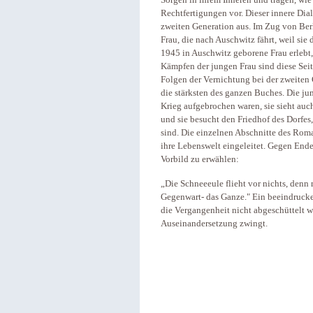
Sorgen in ihrem Inneren und tragen, wie
Rechtfertigungen vor. Dieser innere Dia
zweiten Generation aus. Im Zug von Berl
Frau, die nach Auschwitz fährt, weil sie
1945 in Auschwitz geborene Frau erlebt,
Kämpfen der jungen Frau sind diese Sei
Folgen der Vernichtung bei der zweiten
die stärksten des ganzen Buches. Die ju
Krieg aufgebrochen waren, sie sieht au
und sie besucht den Friedhof des Dorfes
sind. Die einzelnen Abschnitte des Rom
ihre Lebenswelt eingeleitet. Gegen Ende
Vorbild zu erwählen:
„Die Schneeeule flieht vor nichts, denn 
Gegenwart- das Ganze." Ein beeindrucke
die Vergangenheit nicht abgeschüttelt 
Auseinandersetzung zwingt.