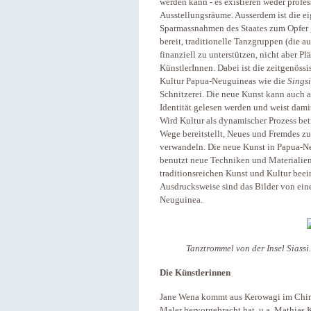
werden kann - es existieren weder profes
Ausstellungsräume. Ausserdem ist die e
Sparmassnahmen des Staates zum Opfer 
bereit, traditionelle Tanzgruppen (die 
finanziell zu unterstützen, nicht aber 
KünstlerInnen. Dabei ist die zeitgenös
Kultur Papua-Neuguineas wie die
Sings
Schnitzerei. Die neue Kunst kann auch a
Identität gelesen werden und weist damit
Wird Kultur als dynamischer Prozess betra
Wege bereitstellt, Neues und Fremdes zu
verwandeln. Die neue Kunst in Papua-Neug
benutzt neue Techniken und Materialien,
traditionsreichen Kunst und Kultur beein
Ausdrucksweise sind das Bilder von eine
Neuguinea.
Tanztrommel von der Insel Siass
Die Künstlerinnen
Jane Wena kommt aus Kerowagi im Chimb
Maler hervorgebracht hat, u.a. Mathias