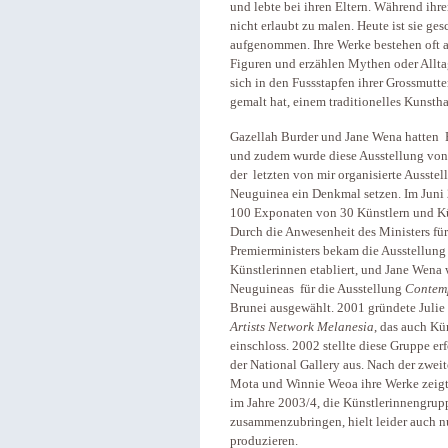
und lebte bei ihren Eltern. Während ihre
nicht erlaubt zu malen. Heute ist sie ge
aufgenommen. Ihre Werke bestehen oft a
Figuren und erzählen Mythen oder Allta
sich in den Fussstapfen ihrer Grossmutte
gemalt hat, einem traditionelles Kunsth
Gazellah Burder und Jane Wena hatten Bi
und zudem wurde diese Ausstellung von 
der letzten von mir organisierte Ausstel
Neuguinea ein Denkmal setzen. Im Jun
100 Exponaten von 30 Künstlern und Küns
Durch die Anwesenheit des Ministers fü
Premierministers bekam die Ausstellun
Künstlerinnen etabliert, und Jane Wena 
Neuguineas für die Ausstellung
Contemp
Brunei ausgewählt. 2001 gründete Julie
Artists Network Melanesia
, das auch Kü
einschloss. 2002 stellte diese Gruppe er
der National Gallery aus. Nach der zwei
Mota und Winnie Weoa ihre Werke zeigte
im Jahre 2003/4, die Künstlerinnengru
zusammenzubringen, hielt leider auch nu
produzieren.