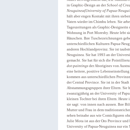
in Graphic-Design an der
School of Crea
Neuguinea(University of Papua-Neugui
hält aber engen Kontakt mit ihren siebe
Vaters wieder im Chimbu leben. Sie arb
Tageszeitungen als Graphic-Designerin 
Wohnung in Port Moresby. Heute lebt si
Häuschen. Ihre Tuschezeichnungen geben
unterschiedlichen Kulturen Papua-Neug
anderen Hochlandprovinz. Sie ist taubs
Neuguinea. Sie hat 1993 an der Univers
gemacht. Sie hat für sich die Pointillie
dot-paintings
der Aborigines von Austral
eine heitere, positive Lebenseinstellung
kommen aus unterschiedlichen Provinzen
der Central Province. Sie ist in der St
Abstammungsgruppen ihrer Eltern. Sie h
zwanzigjährig an der University of Pap
kleinen Tochter bei ihren Eltern. Heute 
sie sagt: von innen nach aussen. Ihre B
Mutter und Frau in dem traditionsreiche
sehen beinahe aus wie Comicfiguren ohn
Julie Mota ist aus der Oro Province und
University of Papua-Neuguinea nur ein S