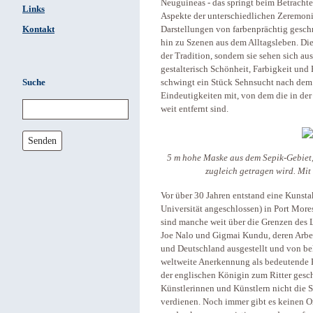
Neuguineas - das springt beim Betrachten
Links
Aspekte der unterschiedlichen Zeremoni
Kontakt
Darstellungen von farbenprächtig ges
hin zu Szenen aus dem Alltagsleben. Die
der Tradition, sondern sie sehen sich a
gestalterisch Schönheit, Farbigkeit und
Suche
schwingt ein Stück Sehnsucht nach dem 
Eindeutigkeiten mit, von dem die in de
weit entfernt sind.
Senden
5 m hohe Maske aus dem Sepik-Gebiet,
zugleich getragen wird. Mi
Vor über 30 Jahren entstand eine Kunsta
Universität angeschlossen) in Port More
sind manche weit über die Grenzen des
Joe Nalo und Gigmai Kundu, deren Arbeit
und Deutschland ausgestellt und von b
weltweite Anerkennung als bedeutende K
der englischen Königin zum Ritter gesc
Künstlerinnen und Künstlern nicht die S
verdienen. Noch immer gibt es keinen O