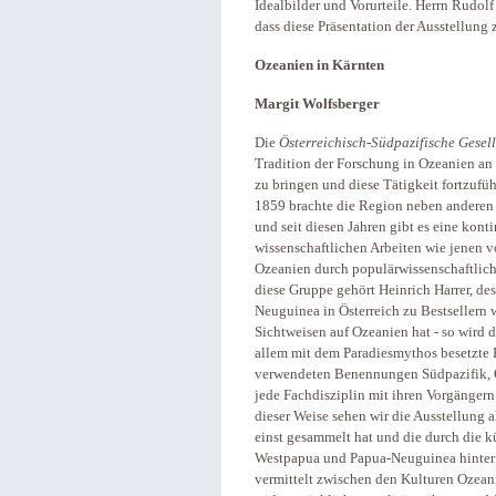
Idealbilder und Vorurteile. Herrn Rudolf
dass diese Präsentation der Ausstellung
Ozeanien in Kärnten
Margit Wolfsberger
Die
Österreichisch-Südpazifische Gesell
Tradition der Forschung in Ozeanien an 
zu bringen und diese Tätigkeit fortzuf
1859 brachte die Region neben anderen 
und seit diesen Jahren gibt es eine kont
wissenschaftlichen Arbeiten wie jenen
Ozeanien durch populärwissenschaftlich
diese Gruppe gehört Heinrich Harrer, d
Neuguinea in Österreich zu Bestsellern
Sichtweisen auf Ozeanien hat - so wird 
allem mit dem Paradiesmythos besetzte P
verwendeten Benennungen Südpazifik, Oze
jede Fachdisziplin mit ihren Vorgänger
dieser Weise sehen wir die Ausstellung 
einst gesammelt hat und die durch die k
Westpapua und Papua-Neuguinea hinterf
vermittelt zwischen den Kulturen Ozeani