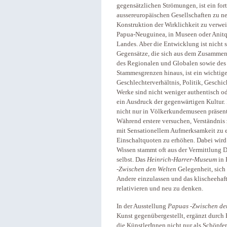
gegensätzlichen Strömungen, ist ein for
aussereuropäischen Gesellschaften zu ne
Konstruktion der Wirklichkeit zu verwe
Papua-Neuguinea, in Museen oder Anitqui
Landes. Aber die Entwicklung ist nicht s
Gegensätze, die sich aus dem Zusammens
des Regionalen und Globalen sowie des T
Stammesgrenzen hinaus, ist ein wichtige
Geschlechterverhältnis, Politik, Geschic
Werke sind nicht weniger authentisch od
ein Ausdruck der gegenwärtigen Kultur
nicht nur in Völkerkundemuseen präsenti
Während erstere versuchen, Verständnis zu
mit Sensationellem Aufmerksamkeit zu 
Einschaltquoten zu erhöhen. Dabei wird 
Wissen stammt oft aus der Vermittlung D
selbst. Das
Heinrich-Harrer-Museum
in 
-Zwischen den Welten
Gelegenheit, sich 
Andere einzulassen und das klischeeha
relativieren und neu zu denken.
In der Ausstellung
Papuas -Zwischen de
Kunst gegenübergestellt, ergänzt durch R
die KünstlerInnen nicht nur als Schöpf