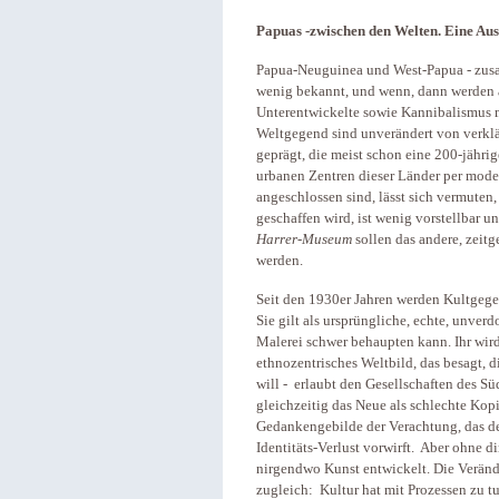
Papuas -zwischen den Welten. Eine Au
Papua-Neuguinea und West-Papua - zusam
wenig bekannt, und wenn, dann werden a
Unterentwickelte sowie Kannibalismus mi
Weltgegend sind unverändert von verklä
geprägt, die meist schon eine 200-jährig
urbanen Zentren dieser Länder per moder
angeschlossen sind, lässt sich vermuten
geschaffen wird, ist wenig vorstellbar 
Harrer-Museum
sollen das andere, zeit
werden.
Seit den 1930er Jahren werden Kultgege
Sie gilt als ursprüngliche, echte, unver
Malerei schwer behaupten kann. Ihr wird
ethnozentrisches Weltbild, das besagt, di
will - erlaubt den Gesellschaften des S
gleichzeitig das Neue als schlechte Kopi
Gedankengebilde der Verachtung, das de
Identitäts-Verlust vorwirft. Aber ohne 
nirgendwo Kunst entwickelt. Die Veränd
zugleich: Kultur hat mit Prozessen zu tu