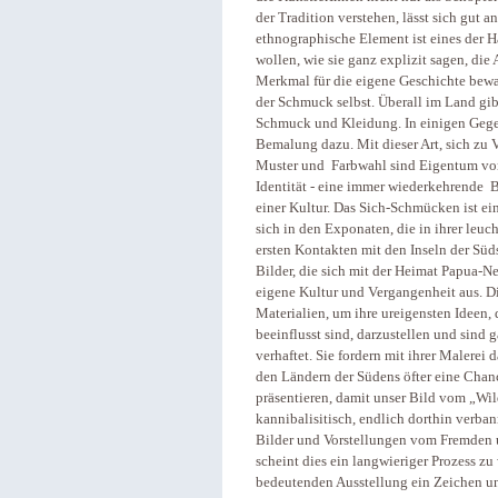
der Tradition verstehen, lässt sich gut
ethnographische Element ist eines der 
wollen, wie sie ganz explizit sagen, die
Merkmal für die eigene Geschichte bewa
der Schmuck selbst. Überall im Land gib
Schmuck und Kleidung. In einigen Geg
Bemalung dazu. Mit dieser Art, sich zu 
Muster und Farbwahl sind Eigentum von
Identität - eine immer wiederkehrende
einer Kultur. Das Sich-Schmücken ist ei
sich in den Exponaten, die in ihrer leuc
ersten Kontakten mit den Inseln der Süd
Bilder, die sich mit der Heimat Papua-N
eigene Kultur und Vergangenheit aus. 
Materialien, um ihre ureigensten Ideen, 
beeinflusst sind, darzustellen und sind 
verhaftet. Sie fordern mit ihrer Malerei 
den Ländern der Südens öfter eine Chan
präsentieren, damit unser Bild vom „Wild
kannibalisitisch, endlich dorthin verban
Bilder und Vorstellungen vom Fremden 
scheint dies ein langwieriger Prozess z
bedeutenden Ausstellung ein Zeichen und