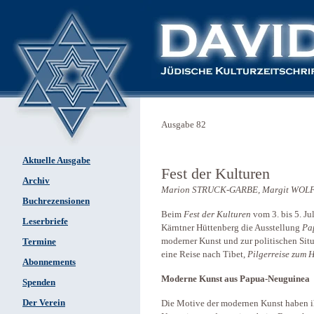
Ausgabe 82
Aktuelle Ausgabe
Fest der Kulturen
Archiv
Marion STRUCK-GARBE, Margit WOL
Buchrezensionen
Beim
Fest der Kulturen
vom 3. bis 5. Ju
Leserbriefe
Kärntner Hüttenberg die Ausstellung
Pa
moderner Kunst und zur politischen Sit
Termine
eine Reise nach Tibet,
Pilgerreise zum 
Abonnements
Moderne Kunst aus Papua-Neuguinea
Spenden
Der Verein
Die Motive der modernen Kunst haben ih