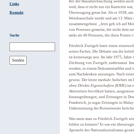
Bei der Hausdurchsuchung werden auch s
Links
wird, dass er nicht nur ein Karrierist war
Kontakt
Überzeugung getan hat. Als er 1938, am 
Weinbauschule wurde und am 13. März di
zusammengefasst. „Jetzt geh ich auf Me
von Personen gemeint, die nicht dem ne
Suche
mehr als 40 Personen, die ihren Posten v
Friedrich Zweigelt hatte einen wissensc
seines Faches. Die Debatte um die beli
ist keineswegs neu. Im Jahr 1975, Jahr
Senden
Züchtung von Zweigelt, umbenannt. Imme
worden, in einem Dokumentarfilm und in
zum Nachdenken anzuregen. Nach einem G
gewiss: Der letzte mediale Aufschrei i
ohne Direkte Eigenschaften
(IODE) im s
Aktionisten
bevölkert hatten, ausgestosse
hinausgedrungen, und Zeitungen in Deuts
Frankreich, ja sogar Zeitungen in Mala
Umbenennung der Rotweinsorte berichte
Was muss man zu Friedrich Zweigelt wi
bilden zu können? Er war ein überzeugte
Aposteln des Nationalsozialismus gewei