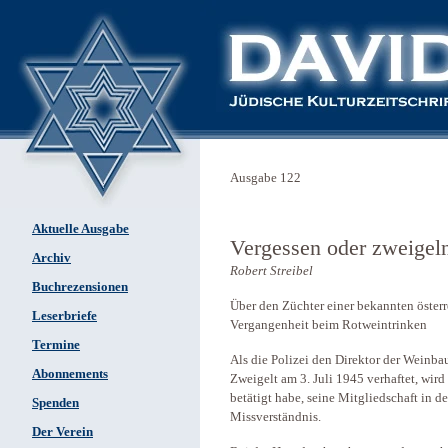
Ausgabe 122
Aktuelle Ausgabe
Vergessen oder ­zweigel
Archiv
Robert Streibel
Buchrezensionen
Über den Züchter einer bekannten öster
Leserbriefe
Vergangenheit beim Rotweintrinken
Termine
Als die Polizei den Direktor der Weinb
Abonnements
Zweigelt am 3. Juli 1945 verhaftet, wird 
betätigt habe, seine Mitgliedschaft in d
Spenden
Missverständnis.
Der Verein