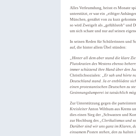
Alles Verleumdung, heisst es Monate spä
unterstützt, er war ein „eifriger Anhäng
München, genährt von zu kurz gekommen
so wird Zweigelt als „gefühlsroh“ und D
um sich schare und nur auf seinen eigene
In seinen Reden für Schülerinnen und Sc
auf, die hinter allem Übel stünden:
„Hinter all dem aber stand die klare Zie
Plutokratien des Westens ebenso beherrs
immer schützend ihre Hand über den Ju
Christlichsozialen:
„Er sah und hörte na
Deutschland stand. Ja er entblödete si
einen protestantischen Deutschen zu stel
Gesinnungslumperei ist tatsächlich mög
Zur Unterstützung gegen die parteiinter
Kreisleiter
Anton Wilthum aus Krems und st
dies einen Sieg der „Schwarzen und Kor
zur Hochburg des
„Clerikalismus und so
Darüber sind wir uns ganz im Klaren, da
einsamem Posten stehen, den zu halten i