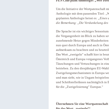
PEN Club plant Anthologie: „Wer zwei
Um die Initiative der Wortpatenschaft m
Anthologie mit dem passenden Titel: „We
geplanten Anthologie heisst es:
„Eines 
die Bemerkung: „Die Verdunkelung des 
Die Sprache ist ein wichtiges Sensorium 
die Vergangenheit im Blick zu haben so
zunehmende Hetze gegen Minderheiten in
nun quer durch Europa und auch in Öster
aufmerksam zu beachten und zu beurtei
Das Wort „zweigeln“ schafft hier in beu
Österreich und Europa vergangenes Verb
Täuschungen und Vertuschungen in eine
betrieben. Zu den diesjährigen EU-Wahle
Zweigelungsmechanismen in Europa werf
und man sieht, wie in Ungarn beispielswe
und SchriftstellerInnen nachträglich in
für die „Zweigelisierung“ Europas.“
Übernehmen Sie eine Wortpatenschaft
für das Wort „zweigeln“!