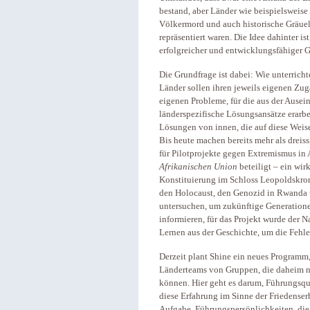
bestand, aber Länder wie beispielsweis
Völkermord und auch historische Gräuelt
repräsentiert waren. Die Idee dahinter i
erfolgreicher und entwicklungsfähiger G
Die Grundfrage ist dabei: Wie unterric
Länder sollen ihren jeweils eigenen Zug
eigenen Probleme, für die aus der Ausei
länderspezifische Lösungsansätze erarbe
Lösungen von innen, die auf diese Weis
Bis heute machen bereits mehr als dreiss
für Pilotprojekte gegen Extremismus in A
Afrikanischen Union
beteiligt – ein wir
Konstituierung im Schloss Leopoldskron 
den Holocaust, den Genozid in Rwanda
untersuchen, um zukünftige Generation
informieren, für das Projekt wurde der 
Lernen aus der Geschichte, um die Fehle
Derzeit plant Shine ein neues Programm
Länderteams von Gruppen, die daheim ni
können. Hier geht es darum, Führungsq
diese Erfahrung im Sinne der Friedenser
Aufgabe, Führungspersönlichkeiten, die d