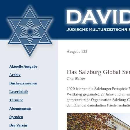
Ausgabe 122
Aktuelle Ausgabe
Das Salzburg Global ­Se
Archiv
Tina Walzer
Buchrezensionen
1920 feierten die Salzburger Festspiele P
Leserbriefe
Weltkrieg gegründet. 27 Jahre und einen
gemeinnützige Organisation ­Salzburg G
Termine
dem Ziel der dauerhaften ­Friedenserhalt
Abonnements
Spenden
Der Verein