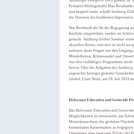
Salzburger Festspiele
noch präsent ist. 
Festspiel-Mitbegründer Max Reinhardt 
und bespielt hatte, schafft
Salzburg Glo
die Visionen des berühmten Impresarios 
Von Reinhardt als Ort der Begegnung un
Intellekt eingerichtet, werden im Schlo
gesucht.
Salzburg Global Seminar
verste
aktuellen Krisen, und dies ist nicht nur 
weltweit akute Fragen wie den Umgang m
Minderheiten, Klimawandel und Umwelts
Aus den vielfältigen Programmen sticht
hervor. Über die Aufgaben des
Salzburg
angesichts heutiger globaler Unsicherh
Global,
Clare Shine, am 19. Juli 2019 m
Holocaust Education and Genocide P
Das
Holocaust Education and Genocide
Möglichkeiten zu entwickeln, um Schwi
Menschenrechten, der globalen Flüchtli
humanitären Katastrophen zu begegnen.
Umstandes, dass zwar eine Allianz der E