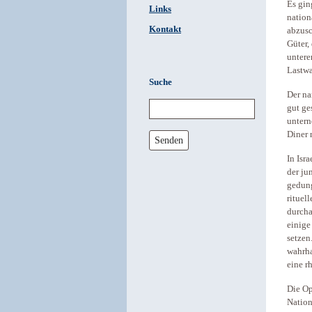
Es gin
Links
nation
Kontakt
abzusc
Güter,
untere
Lastwa
Suche
Der na
gut g
untern
Diner 
Senden
In Isr
der ju
gedung
rituel
durcha
einige
setzen
wahrha
eine rh
Die Op
Nation