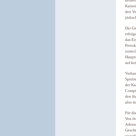
keines
Kaiser
den Ve
jüdisc
Der Ge
erfolg
das Ei
Protok
zustec
Haupts
auf ke
Verhan
Spielr
der Ka
Compiê
den fü
also m
Für di
Von ih
Adenau
Geschi