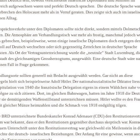
falls Deutsch sein, obwohl verschiedene israelische Diplomaten und Minister im
reich aufgewachsen waren und perfekt Deutsch sprachen. Die deutsche Sprache wa
rbrechen des Holocaust mehr als in Verruf geraten. Dies zeigte sich auch im israelis
hen Alltag.
sprächsverkehr unter den Diplomaten sollte nicht direkt, sondern mittels Dolmetsc
en. Die Atmosphäre am Verhandlungstisch war mehr als frostig, manchmal jedoch w
s gebrochen, beispielsweise, wenn einige israelische Diplomaten doch entgegen d
oll auf Deutsch wechselten oder sich gegenseitig Zettelchen in deutscher Sprache
kten. Als Ort der Vertragsunterzeichnung wurde die „neutrale“ Stadt Luxemburg, di
tadt des gleichnamigen Grossherzogtums, ausgewählt. Eine deutsche Stadt wäre na
inen Fall in Frage gekommen.
dlungsorte sollten generell mit Bedacht ausgewählt werden. Gar nicht an diese
egeln hielt sich beispielsweise Adolf Hitler. Der nationalsozialistische Diktator lies
pitulation von 1940 die französische Delegation eigens in einem Wäldchen nahe 
gne zu sich zitieren. Dort, im gleichen Bahnwagen, hatten im Jahre 1918 die Deu
r sie demütigenden Waffenstillstand unterzeichnen müssen. Hitler wollte es den Fr
it gleicher Münze heimzahlen und die Schmach von 1918 endgültig tilgen.
e BRD unterzeichnete Bundeskanzler Konrad Adenauer (CDU) den Restitutionsvert
m war bekannt, dass er den Restitutionen gegenüber durchaus skeptisch war. Konra
ers Unterschrift unter den Restitutionsvertrag war gleichwohl ein Meilenstein in d
chte der deutsch- israelischen Beziehungen. Der Anfang für eine gewisse, wenn au