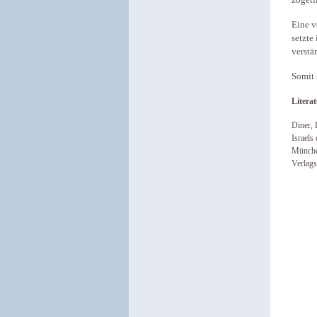
zögerl
Eine v
setzte
verstä
Somit 
Literat
Diner, 
Israels
Münche
Verlags