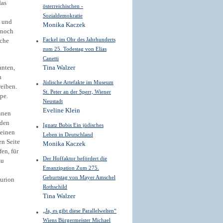
das
österreichischen ­
Sozialdemokratie
d und
Monika Kaczek
 noch
Fackel im Ohr des Jahrhunderts
sche
zum 25. Todestag von Elias
Canetti
anten,
Tina Walzer
h
Jüdische Artefakte im Museum
eiben.
St. Peter an der Sperr, Wiener
pe.
Neustadt
Eveline Klein
ihnen
 den
Ignatz Bubis Ein jüdisches
 einen
Leben in Deutschland
en Seite
Monika Kaczek
en, für
Der Hoffaktor befördert die
zu
Emanzipation Zum 275.
Geburtstag von Mayer Amschel
Gurion
Rothschild
Tina Walzer
„Ja, es gibt diese Parallelwelten“
Wiens Bürgermeister Michael