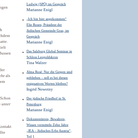
Ludwig (SPÖ) im Gespräch
ungen
Marianne Enigl
„Ich bin hier angekommen“
Elie Rosen, Präsident der
ch
Jüdischen Gemeinde Graz, im
achdem
Gespräch
atte.
Marianne Enigl
ielt
Das Salzburg Global ­Seminar in
 Bussen
Schloss ­Leopoldskron
Tina Walzer
der
Alma Rosé: Nur die Geigen sind
hr als
­geblieben – soll es bei diesen
nem
resignativen Worten bleiben?
Ingrid Nowotny
 Schon
Der jüdische Friedhof in St.
h unter
Petersburg
Marianne Enigl
Dokumentieren, Bewahren,
Wissen vermitteln Zehn Jahre
Kontakt
„JEA – Jüdisches Erbe Austria“,
llte
Teil 1