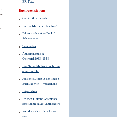
PR-Text
en
Buchrezensionen:
dann
Gesetz-Ritus-Brauch
Lutz C. Kleveman, Lemberg
s.
Ethnographie einer Freiluft-
Schachszene
Camaradas
Antisemitismus in
Österreich1933–1938
Die Pfefferfälscher. Geschichte
einer Familie.
Jüdisches Leben in der Region
Bucklige Welt – Wechselland
Lügenleben
Deutsch-jüdische Geschichts­
schreibung im 20. Jahrhundert
Vor allem eins: Dir selbst sei
treu.