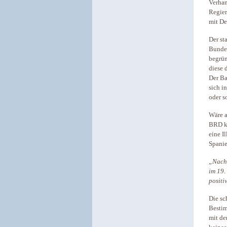
Verhan
Regier
mit De
Der st
Bundes
begrün
diese 
Der Ba
sich i
oder s
Wäre a
BRD ke
eine I
Spani
„Nach 
im 19.
positi
Die sc
Bestim
mit de