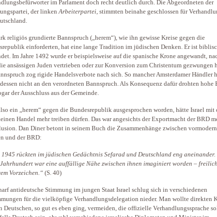
dlungsbefürworter im Parlament doch recht deutlich durch. Die Abgeordneten der
ungspartei, der linken
Arbeiterpartei
, stimmten beinahe geschlossen für Verhandl
utschland.
ark religiös grundierte Bannspruch („herem“), wie ihn gewisse Kreise gegen die
republik einforderten, hat eine lange Tradition im jüdischen Denken. Er ist biblis
det. Im Jahre 1492 wurde er beispielsweise auf die spanische Krone angewandt, n
die ansässigen Juden vertrieben oder zur Konversion zum Christentum gezwungen h
nnspruch zog rigide Handelsverbote nach sich. So mancher Amsterdamer Händler h
ndessen nicht an den verordneten Bannspruch. Als Konsequenz dafür drohten hohe
ogar der Ausschluss aus der Gemeinde.
lso ein „herem“ gegen die Bundesrepublik ausgesprochen worden, hätte Israel mit 
inen Handel mehr treiben dürfen. Das war angesichts der Exportmacht der BRD me
llusion. Dan Diner betont in seinem Buch die Zusammenhänge zwischen vormoder
en und der BRD:
1945 rückten im jüdischen Gedächtnis Sefarad und Deutschland eng aneinander.
 Jahrhundert war eine auffällige Nähe zwischen ihnen imaginiert worden – freilic
vem Vorzeichen.“
(S. 40)
harf antideutsche Stimmung im jungen Staat Israel schlug sich in verschiedenen
mungen für die vielköpfige Verhandlungsdelegation nieder. Man wollte direkten 
n Deutschen, so gut es eben ging, vermeiden, die offizielle Verhandlungssprache so