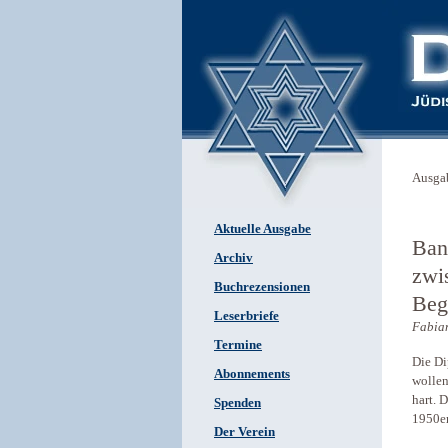
Ausga
Aktuelle Ausgabe
Ban
Archiv
zwi
Buchrezensionen
Beg
Leserbriefe
Fabia
Termine
Die Di
Abonnements
wollen
hart. 
Spenden
1950er
Der Verein