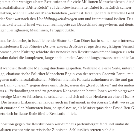
g um nichts weniger als um Restitutionen für viele Millionen Menschenleben, die 
alsozialistische „Dritte Reich“ auf dem Gewissen hatte. Dabei ist natürlich schwer
hätzen, wie viel Geld ein Menschenleben „wert“ ist. Israel jedenfalls brauchte Gel
 der Staat war nach den
Unabhängigkeitskriegen
arm und international isoliert. Das
ntwickelte Land Israel war auch auf Importe aus Deutschland angewiesen, auf deut
gen, Fertighäuser, Maschinen, Fertigprodukte.
mhafte deutsche, in Israel lehrende Historiker Dan Diner hat in seinem sehr interess
eschriebenen Buch
Rituelle Distanz
.
Israels deutsche Frage
den sorgfältigen Versuc
ommen, eine Kulturgeschichte der verwickelten Restitutionsverhandlungen zu schr
nahm dabei die komplexen, lange andauernden Aushandlungsprozesse unter die Lu
ael war die öffentliche Meinung durchaus gespalten. Während die eine Seite, unter 
nge, charismatische Politiker Menachem Begin von der rechten
Cheruth
-Partei, mit
enen nationalsozialistischen Mördern niemals Kontakt aufnehmen wollte und gar
len Bann („herem“) gegen diese einforderte, waren die „Realpolitiker“ auf der ander
us zu Verhandlungen und zu gewissen Konzessionen bereit. Ihnen wurde vorgeworf
 wenige Mark zu feilschen, zu schachern und sich mit den Henkern an einen Tisch 
. Die heissen Diskussionen fanden auch im Parlament, in der
Knesset
, statt, wo es zu
ft emotionalen Momenten kam, beispielsweise, als Ministerpräsident David Ben-
etorisch brillante Rede für die Restitution hielt.
position gegen die Restitutionen war durchaus parteiübergreifend und umfasste
alisten ebenso wie marxistische Zionisten. Schliesslich setzten sich die