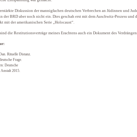
iche Entspannung war gemacht.
erstärkte Diskussion der mannigfachen deutschen Verbrechen an Jüdinnen und Jud
 in der BRD aber noch nicht ein. Dies geschah erst mit dem Auschwitz-Prozess und 
rkt mit der amerikanischen Serie „Holocaust“.
sind die Restitutionsverträge meines Erachtens auch ein Dokument des Verdrängen
ur:
Dan. Rituelle Distanz.
 deutsche Frage.
n: Deutsche
 Anstalt 2015.