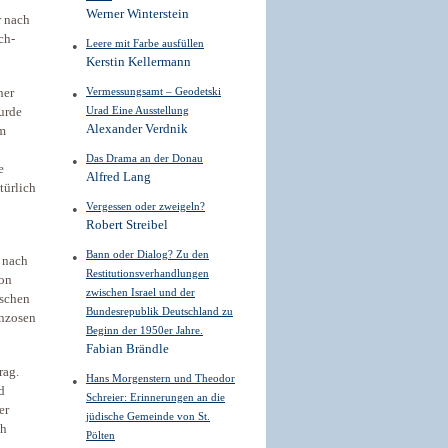
Werner Winterstein
r nach
ch-
Leere mit Farbe ausfüllen
Kerstin Kellermann
Vermessungsamt – Geodetski
her
Urad Eine Ausstellung
urde
Alexander Verdnik
em
Das Drama an der Donau
e
Alfred Lang
türlich
Vergessen oder ­zweigeln?
Robert Streibel
Bann oder Dialog? Zu den
s nach
Restitutionsverhandlungen
von
zwischen Israel und der
tschen
Bundesrepublik Deutschland zu
anzosen
Beginn der 1950er Jahre.
Fabian Brändle
rag.
Hans Morgenstern und Theodor
d
Schreier: Erinnerungen an die
er
jüdische Gemeinde von St.
ch
Pölten