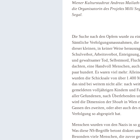
Wiener Kulturstadtrat Andreas Mailath
die Organisatorin des Projekts Milli S
Segal.
Die Suche nach den Opfern wurde zu ei
Sämtliche Verfolgungsmassnahmen, die
dieser kleinen, in keiner Weise herausr
Schulverbot, Arbeitsverbot, Enteignung
und gewaltsamer Tod, Selbstmord, Flucht
dachten, eine Handvoll Menschen, auch 
paar hundert. Es waren viel mehr: Allei
wurden die Schicksale von über 1.400 M
das sind bei weitem nicht alle: nach we
gemeldeten volljährigen Kindern und F
aller Gefundenen, nach Überlebenden u
wird die Dimension der
Shoah
in Wien e
Gassen des zweiten, oder aber auch des 
Verfolgung so abgespielt hat.
Menschen wurden von den Nazis in so 
Was diese NS-Begriffe betont diskret um
Besonders viele Menschen, die zuvor 