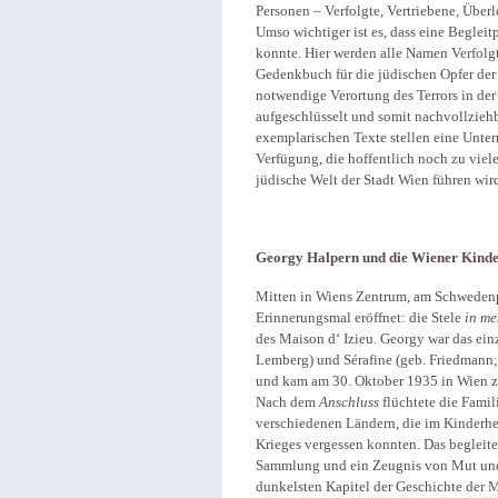
Personen – Verfolgte, Vertriebene, Überl
Umso wichtiger ist es, dass eine Beglei
konnte. Hier werden alle Namen Verfolgt
Gedenkbuch für die jüdischen Opfer der 
notwendige Verortung des Terrors in de
aufgeschlüsselt und somit nachvollziehb
exemplarischen Texte stellen eine Unter
Verfügung, die hoffentlich noch zu viel
jüdische Welt der Stadt Wien führen wir
Georgy Halpern und die Wiener Kinde
Mitten in Wiens Zentrum, am Schwedenpl
Erinnerungsmal eröffnet: die Stele
in m
des Maison d‘ Izieu. Georgy war das einz
Lemberg) und Sérafine (geb. Friedmann; 
und kam am 30. Oktober 1935 in Wien zu
Nach dem
Anschluss
flüchtete die Famil
verschiedenen Ländern, die im Kinderhe
Krieges vergessen konnten. Das begleit
Sammlung und ein Zeugnis von Mut und 
dunkelsten Kapitel der Geschichte der 