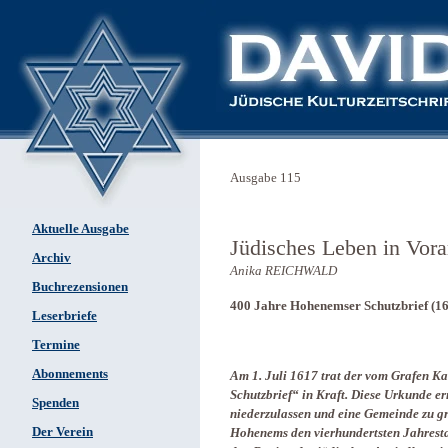
Ausgabe 115
Aktuelle Ausgabe
Jüdisches Leben in Vora
Archiv
Anika REICHWALD
Buchrezensionen
400 Jahre Hohenemser Schutzbrief (16
Leserbriefe
Termine
Abonnements
Am 1. Juli 1617 trat der vom Grafen K
Schutzbrief“ in Kraft. Diese Urkunde e
Spenden
niederzulassen und eine Gemeinde zu g
Der Verein
Hohenems den vierhundertsten Jahresta