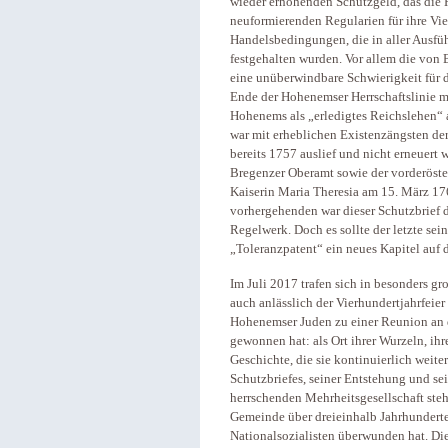
wieder erhöhenden Schutzgeld, das die
neuformierenden Regularien für ihre Vie
Handelsbedingungen, die in aller Ausfüh
festgehalten wurden. Vor allem die von B
eine unüberwindbare Schwierigkeit für 
Ende der Hohenemser Herrschaftslinie m
Hohenems als „erledigtes Reichslehen“ 
war mit erheblichen Existenzängsten de
bereits 1757 auslief und nicht erneuert
Bregenzer Oberamt sowie der vorderöste
Kaiserin Maria Theresia am 15. März 17
vorhergehenden war dieser Schutzbrief 
Regelwerk. Doch es sollte der letzte sei
„Toleranzpatent“ ein neues Kapitel auf
Im Juli 2017 trafen sich in besonders gr
auch anlässlich der Vierhundertjahrfei
Hohenemser Juden zu einer Reunion an d
gewonnen hat: als Ort ihrer Wurzeln, ihr
Geschichte, die sie kontinuierlich weit
Schutzbriefes, seiner Entstehung und se
herrschenden Mehrheitsgesellschaft steh
Gemeinde über dreieinhalb Jahrhunderte
Nationalsozialisten überwunden hat. D