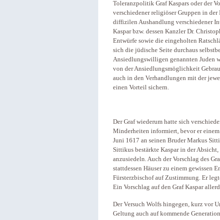
Toleranzpolitik Graf Kaspars oder der Vo
verschiedener religiöser Gruppen in der
diffizilen Aushandlung verschiedener I
Kaspar bzw. dessen Kanzler Dr. Christop
Entwürfe sowie die eingeholten Ratsch
sich die jüdische Seite durchaus selbstbe
Ansiedlungswilligen genannten Juden war
von der Ansiedlungsmöglichkeit Gebrau
auch in den Verhandlungen mit der jewe
einen Vorteil sichern.
Der Graf wiederum hatte sich verschieden
Minderheiten informiert, bevor er einem
Juni 1617 an seinen Bruder Markus Sitt
Sittikus bestärkte Kaspar in der Absicht,
anzusiedeln. Auch der Vorschlag des Gra
stattdessen Häuser zu einem gewissen Ent
Fürsterzbischof auf Zustimmung. Er legt
Ein Vorschlag auf den Graf Kaspar allerd
Der Versuch Wolfs hingegen, kurz vor Un
Geltung auch auf kommende Generatione