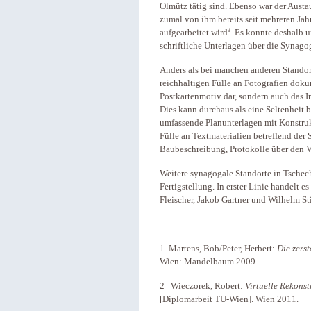
Olmütz tätig sind. Ebenso war der Aust
zumal von ihm bereits seit mehreren Ja
3
aufgearbeitet wird
. Es konnte deshalb 
schriftliche Unterlagen über die Synago
Anders als bei manchen anderen Standor
reichhaltigen Fülle an Fotografien dokum
Postkartenmotiv dar, sondern auch das I
Dies kann durchaus als eine Seltenheit
umfassende Planunterlagen mit Konstruk
Fülle an Textmaterialien betreffend der
Baubeschreibung, Protokolle über den Ve
Weitere synagogale Standorte in Tschechi
Fertigstellung. In erster Linie handelt 
Fleischer, Jakob Gartner und Wilhelm St
1 Martens, Bob/Peter, Herbert:
Die zers
Wien: Mandelbaum 2009.
2 Wieczorek, Robert:
Virtuelle Rekons
[Diplomarbeit TU-Wien]. Wien 2011.