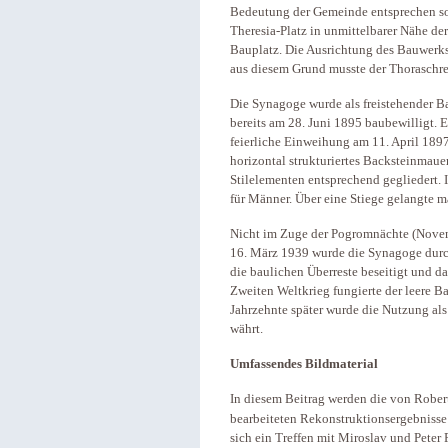
Bedeutung der Gemeinde entsprechen sol
Theresia-Platz in unmittelbarer Nähe de
Bauplatz. Die Ausrichtung des Bauwerks
aus diesem Grund musste der Thoraschrei
Die Synagoge wurde als freistehender B
bereits am 28. Juni 1895 baubewilligt. E
feierliche Einweihung am 11. April 1897
horizontal strukturiertes Backsteinmau
Stilelementen entsprechend gegliedert.
für Männer. Über eine Stiege gelangte 
Nicht im Zuge der Pogromnächte (Novemb
16. März 1939 wurde die Synagoge durc
die baulichen Überreste beseitigt und d
Zweiten Weltkrieg fungierte der leere Ba
Jahrzehnte später wurde die Nutzung als 
währt.
Umfassendes Bildmaterial
In diesem Beitrag werden die von Robe
bearbeiteten Rekonstruktionsergebnisse 
sich ein Treffen mit Miroslav und Peter