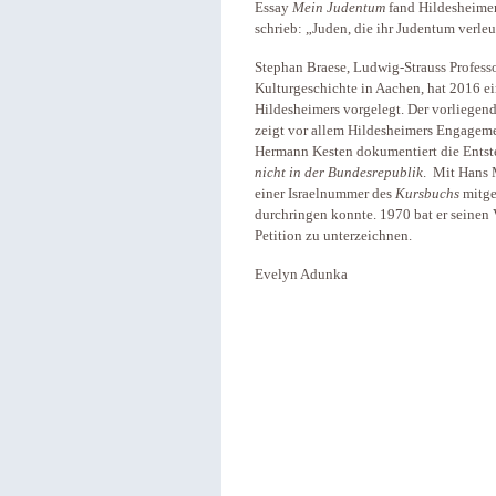
Essay
Mein Judentum
fand Hildesheimer 
schrieb: „Juden, die ihr Judentum verle
Stephan Braese, Ludwig-Strauss Professo
Kulturgeschichte in Aachen, hat 2016 e
Hildesheimers vorgelegt. Der vorliegen
zeigt vor allem Hildesheimers Engagem
Hermann Kesten dokumentiert die Ents
nicht in der Bundesrepublik
. Mit Hans 
einer Israelnummer des
Kursbuchs
mitge
durchringen konnte. 1970 bat er seinen V
Petition zu unterzeichnen.
Evelyn Adunka