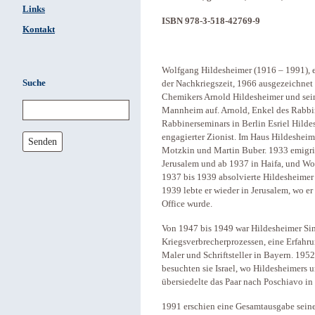
Links
ISBN 978-3-518-42769-9
Kontakt
Wolfgang Hildesheimer (1916 – 1991), ei
Suche
der Nachkriegszeit, 1966 ausgezeichnet
Chemikers Arnold Hildesheimer und sei
Mannheim auf. Arnold, Enkel des Rabbi
Rabbinerseminars in Berlin Esriel Hildes
engagierter Zionist. Im Haus Hildeshe
Senden
Motzkin und Martin Buber. 1933 emigrier
Jerusalem und ab 1937 in Haifa, und Wo
1937 bis 1939 absolvierte Hildesheimer 
1939 lebte er wieder in Jerusalem, wo er
Office wurde.
Von 1947 bis 1949 war Hildesheimer Si
Kriegsverbrecherprozessen, eine Erfahrun
Maler und Schriftsteller in Bayern. 1952
besuchten sie Israel, wo Hildesheimers u
übersiedelte das Paar nach Poschiavo i
1991 erschien eine Gesamtausgabe seine