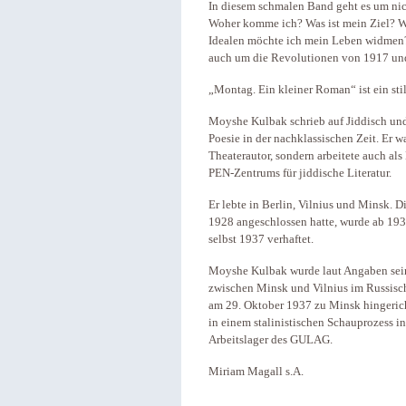
In diesem schmalen Band geht es um nic
Woher komme ich? Was ist mein Ziel? Wi
Idealen möchte ich mein Leben widmen?
auch um die Revolutionen von 1917 und
„Montag. Ein kleiner Roman“ ist ein st
Moyshe Kulbak schrieb auf Jiddisch und
Poesie in der nachklassischen Zeit. Er wa
Theaterautor, sondern arbeitete auch als 
PEN-Zentrums für jiddische Literatur.
Er lebte in Berlin, Vilnius und Minsk. D
1928 angeschlossen hatte, wurde ab 1936
selbst 1937 verhaftet.
Moyshe Kulbak wurde laut Angaben sei
zwischen Minsk und Vilnius im Russisc
am 29. Oktober 1937 zu Minsk hingerich
in einem stalinistischen Schauprozess in
Arbeitslager des GULAG.
Miriam Magall s.A.