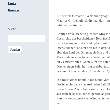
Links
Kontakt
Auf seinem Gemälde „Versöhnungstag“ vo
Maurice G-ttlieb gleich dreimal dar – u
sein Sterbedatum an.
Suche
Ähnlich voraussehend gibt sich Moyshe 
Geschichte des bescheidenen Hebräischl
zurückgezogen in der Stadt „der revoluti
Dachstübchen. Er sitzt dort bis in den 
Senden
über den Lauf der Dinge nach. Hin und 
Markus dann seine tiefsten Gedanken off
für Gemischtwaren. Gerne sitzt der Vate
Dass er einen Sohn hat, hat er dabei fas
beschreibt – neben den „Armenleuten“,
Die Rote Armee überfällt die Stadt. V
Das ist nicht ganz klar. Auf jeden Fall f
frei gelassen. Am liebsten würde er im G
aus seinem Dachstübchen geholt, anges
Bett mit weiss gestärkter Wäsche. Seine Fr
hat.