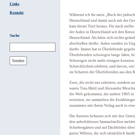
Links
Kontakt
Während ich für mein „Buch der jüdisch
Deutschland und damit auch mit der Ges
kam dieser Titel heraus. Für mich stellt
der Juden in Deutschland seit den Kreu
Suche
Deutschland. Als hätte sich nichts geänd
abschießen durfte; Juden wurden zu Unge
durfte. Immer hat es Überlebende gegebe
Überlebenden schwiegen lange Jahre, bis s
Senden
Schweigen nicht mehr ertragen konnten.
Schrecklichem erlebten, und davon, wie
im Schatten der Überlebenden aus den K
Zwei, die nicht nur zuhörten, sondern au
waren Tina Hüttl und Alexander Meschn
die Welt gekommen, der andere 1965 in D
notierten, sie sammelten die Erzählunge
zusammen mit ihrem Verlag auch in einer
Die Autoren befassen sich mit den Unterg
den anbefohlenen Sammelstellen meldete
Schrebergärten und auf Dachböden über
guten Willens, die sich tatsächlich fan