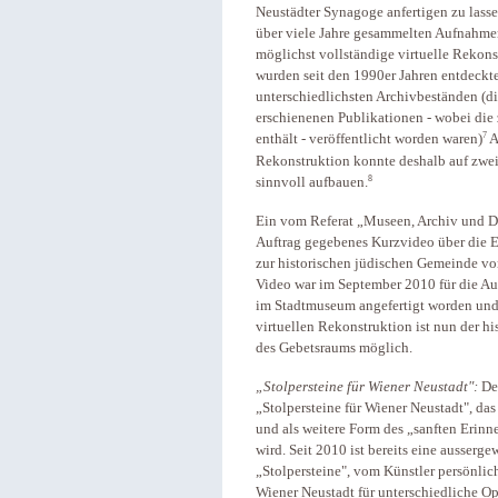
Neustädter Synagoge anfertigen zu lasse
über viele Jahre gesammelten Aufnahmen
möglichst vollständige virtuelle Rekons
wurden seit den 1990er Jahren entdeck
unterschiedlichsten Archivbeständen (d
erschienenen Publikationen - wobei die 
7
enthält - veröffentlicht worden waren)
A
Rekonstruktion konnte deshalb auf zwei
8
sinnvoll aufbauen.
Ein vom Referat „Museen, Archiv und D
Auftrag gegebenes Kurzvideo über die Erg
zur historischen jüdischen Gemeinde v
Video war im September 2010 für die Au
im Stadtmuseum angefertigt worden und 
virtuellen Rekonstruktion ist nun der hi
des Gebetsraums möglich.
„Stolpersteine für Wiener Neustadt":
De
„Stolpersteine für Wiener Neustadt", da
und als weitere Form des „sanften Erinn
wird. Seit 2010 ist bereits eine ausser
„Stolpersteine", vom Künstler persönlic
Wiener Neustadt für unterschiedliche Op