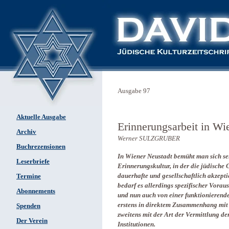
Ausgabe 97
Aktuelle Ausgabe
Erinnerungsarbeit in Wi
Archiv
Werner SULZGRUBER
Buchrezensionen
In Wiener Neustadt bemüht man sich se
Leserbriefe
Erinnerungskultur, in der die jüdische G
dauerhafte und gesellschaftlich akzept
Termine
bedarf es allerdings spezifischer Vorau
Abonnements
und nun auch von einer funktionierend
erstens in direktem Zusammenhang mit 
Spenden
zweitens mit der Art der Vermittlung de
Der Verein
Institutionen.