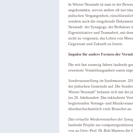
In Wiener Neustadt ist man in der Bewus
angekommen, wovon andere oft nur träume
jüdischen Vergangenheit, einschliesslic
sondern auch die eingehende Dokumentat
Neustadt: der Synagoge, der Bethäuser u
Eigeninitiative und Teamarbeit, mit dem
nicht zu vergessen, das Leben von Mens
Gegenwart und Zukunft zu lernen.
Impulse für andere Formen der Vermit
Die seit fast zwanzig Jahren laufende g
erweiterte Vermittlungsarbeit waren imp
Sonderausstellung im Stadtmuseum:
20
der jüdischen Gemeinde auf. Die Sonde
Wiener Neustadt" befasste sich mit der 
ins 20. Jahrhundert. Das inkludierte Ve
begleitenden Vortrags- und Musikvera
überdurchschnittlich viele Besucher an.
Das virtuelle Wiederentstehen der Syn
laufende Projekt zur computergestützte
von ao.Univ.-Prof. Dr. Bob Martens die 