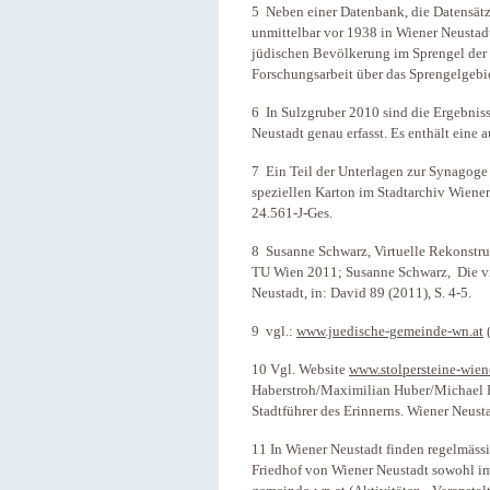
5 Neben einer Datenbank, die Datensätz
unmittelbar vor 1938 in Wiener Neustadt
jüdischen Bevölkerung im Sprengel der 
Forschungsarbeit über das Sprengelgebie
6 In Sulzgruber 2010 sind die Ergebnis
Neustadt genau erfasst. Es enthält eine
7 Ein Teil der Unterlagen zur Synagoge 
speziellen Karton im Stadtarchiv Wiener 
24.561-J-Ges.
8 Susanne Schwarz, Virtuelle Rekonstru
TU Wien 2011; Susanne Schwarz, Die vi
Neustadt, in: David 89 (2011), S. 4-5.
9 vgl.:
www.juedische-gemeinde-wn.at
(
10 Vgl. Website
www.stolpersteine-wien
Haberstroh/Maximilian Huber/Michael Ro
Stadtführer des Erinnerns. Wiener Neust
11 In Wiener Neustadt finden regelmäss
Friedhof von Wiener Neustadt sowohl im 