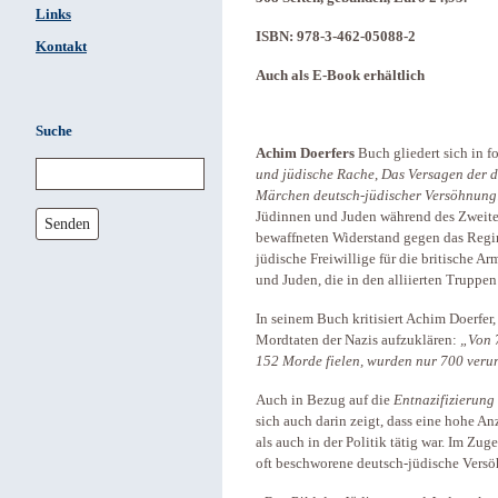
Links
ISBN: 978-3-462-05088-2
Kontakt
Auch als E-Book erhältlich
Suche
Achim Doerfers
Buch gliedert sich in f
und jüdische Rache
,
Das Versagen der d
Märchen deutsch-jüdischer Versöhnung
Jüdinnen und Juden während des Zweiten
Senden
bewaffneten Widerstand gegen das Regime
jüdische Freiwillige für die britische
und Juden, die in den alliierten Truppen
In seinem Buch kritisiert Achim Doerfer,
Mordtaten der Nazis aufzuklären:
„Von 7
152 Morde fielen, wurden nur 700 verurt
Auch in Bezug auf die
Entnazifizierung
sich auch darin zeigt, dass eine hohe An
als auch in der Politik tätig war. Im Zug
oft beschworene deutsch-jüdische Versö