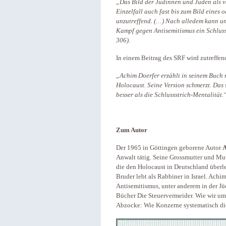
„Das Bild der Jüdinnen und Juden als ver
Einzelfall auch fast bis zum Bild eines o
unzutreffend. (…) Nach alledem kann u
Kampf gegen Antisemitismus ein Schluss
306).
In einem Beitrag des SRF wird zutreffe
„Achim Doerfer erzählt in seinem Buch 
Holocaust. Seine Version schmerzt. Das so
besser als die Schlussstrich-Mentalität.
Zum Autor
Der 1965 in Göttingen geborene Autor
A
Anwalt tätig. Seine Grossmutter und Mu
die den Holocaust in Deutschland überl
Bruder lebt als Rabbiner in Israel. Ach
Antisemitismus, unter anderem in der J
Bücher Die Steuervermeider. Wie wir um
Abzocke: Wie Konzerne systematisch di