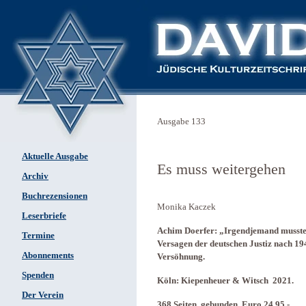
Ausgabe 133
Aktuelle Ausgabe
Es muss weitergehen
Archiv
Buchrezensionen
Monika Kaczek
Leserbriefe
Achim Doerfer: „Irgendjemand musste d
Termine
Versagen der deutschen Justiz nach 19
Abonnements
Versöhnung.
Spenden
Köln: Kiepenheuer & Witsch 2021.
Der Verein
368 Seiten, gebunden, Euro 24,95.-