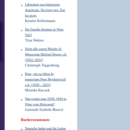
Liberation was bittersweet
Auschwitz. Not long ago. Not
far away.
Kerstin Kellermann
Die Familie Arnstein in Wien
Teil I
Tina Walzer
Nicht alle waren Mörder In
Memoriam Michael Degen s.A.
(1932–2022)
Christoph Tepperberg
Kino, um zu leben In
memoriam Peter Bogdanovich
s.A. (1939 – 2022)
Monika Kaczek
Was wusste man 1938–1944 in
Wien vom Holocaust?
Gertrude Enderle-Burcel
Buchrezensionen:
Deutsche Juden und ihr Leben