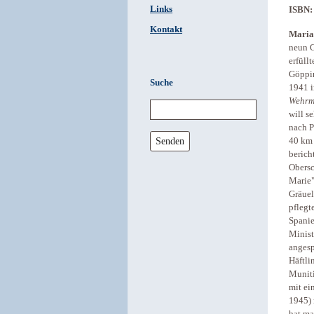
Links
ISBN:
Kontakt
Maria
neun G
erfüll
Göppin
Suche
1941 
Wehrm
will s
nach P
Senden
40 km 
berich
Obersc
Marie"
Gräuel
pflegt
Spani
Minist
angesp
Häftli
Muniti
mit ei
1945) 