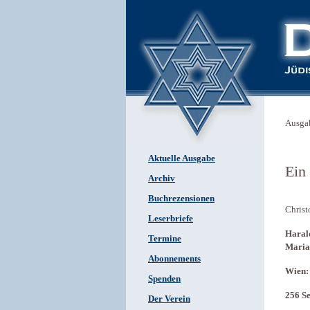
Ausga
Aktuelle Ausgabe
Ein
Archiv
Buchrezensionen
Christ
Leserbriefe
Harald
Termine
Maria
Abonnements
Wien: 
Spenden
256 Se
Der Verein