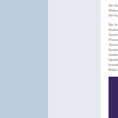
Der Au
Wirken
NS-Ver
Die Sc
Studiu
Ausch
Proze
Auswer
Kurzbi
Anmerk
Quelle
beeind
Radio