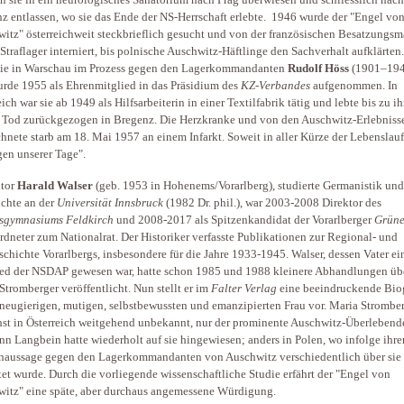
n sie in ein neurologisches Sanatorium nach Prag überwiesen und schliesslich nach
z entlassen, wo sie das Ende der NS-Herrschaft erlebte. 1946 wurde der "Engel vo
itz" österreichweit steckbrieflich gesucht und von der französischen Besatzungsm
Straflager interniert, bis polnische Auschwitz-Häftlinge den Sachverhalt aufklärten
sie in Warschau im Prozess gegen den Lagerkommandanten
Rudolf Höss
(1901–194
rde 1955 als Ehrenmitglied in das Präsidium des
KZ-Verbandes
aufgenommen. In
eich war sie ab 1949 als Hilfsarbeiterin in einer Textilfabrik tätig und lebte bis zu i
 Tod zurückgezogen in Bregenz. Die Herzkranke und von den Auschwitz-Erlebniss
hnete starb am 18. Mai 1957 an einem Infarkt. Soweit in aller Kürze der Lebenslauf
gen unserer Tage".
tor
Harald Walser
(geb. 1953 in Hohenems/Vorarlberg), studierte Germanistik und
chte an der
Universität Innsbruck
(1982 Dr. phil.), war 2003-2008 Direktor des
sgymnasiums Feldkirch
und 2008-2017 als Spitzenkandidat der Vorarlberger
Grün
dneter zum Nationalrat. Der Historiker verfasste Publikationen zur Regional- und
schichte Vorarlbergs, insbesondere für die Jahre 1933-1945. Walser, dessen Vater ei
ed der NSDAP gewesen war, hatte schon 1985 und 1988
kleinere Abhandlungen üb
Stromberger veröffentlicht. Nun stellt er im
Falter Verlag
eine beeindruckende Bio
 neugierigen, mutigen, selbstbewussten und emanzipierten Frau vor. Maria Strombe
st in Österreich weitgehend unbekannt, nur der prominente Auschwitz-Überlebend
n Langbein hatte wiederholt auf sie hingewiesen; anders in Polen, wo infolge ihre
aussage gegen den Lagerkommandanten von Auschwitz verschiedentlich über sie
tet wurde. Durch die vorliegende wissenschaftliche Studie erfährt der "Engel von
itz" eine späte, aber durchaus angemessene Würdigung.