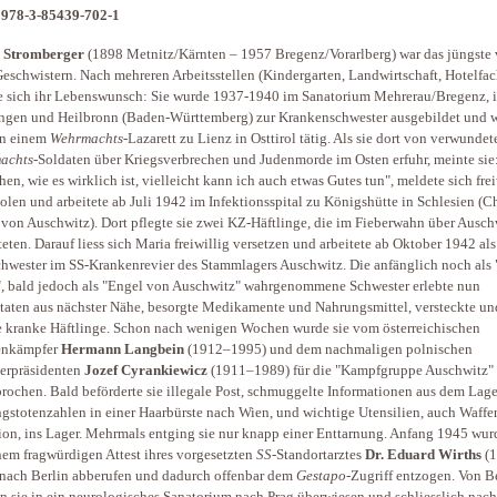
 978-3-85439-702-1
 Stromberger
(1898 Metnitz/Kärnten – 1957 Bregenz/Vorarlberg) war das jüngste
eschwistern. Nach mehreren Arbeitsstellen (Kindergarten, Landwirtschaft, Hotelfac
te sich ihr Lebenswunsch: Sie wurde 1937-1940 im Sanatorium Mehrerau/Bregenz, 
gen und Heilbronn (Baden-Württemberg) zur Krankenschwester ausgebildet und w
in einem
Wehrmachts
-Lazarett zu Lienz in Osttirol tätig. Als sie dort von verwundet
achts
-Soldaten über Kriegsverbrechen und Judenmorde im Osten erfuhr, meinte sie:
ehen, wie es wirklich ist, vielleicht kann ich auch etwas Gutes tun", meldete sich frei
olen und arbeitete ab Juli 1942 im Infektionsspital zu Königshütte in Schlesien (C
von Auschwitz). Dort pflegte sie zwei KZ-Häftlinge, die im Fieberwahn über Ausch
teten. Darauf liess sich Maria freiwillig versetzen und arbeitete ab Oktober 1942 als
hwester im SS-Krankenrevier des Stammlagers Auschwitz. Die anfänglich noch als 
, bald jedoch als "Engel von Auschwitz" wahrgenommene Schwester erlebte nun
taten aus nächster Nähe, besorgte Medikamente und Nahrungsmittel, versteckte un
e kranke Häftlinge. Schon nach wenigen Wochen wurde sie vom österreichischen
enkämpfer
Hermann Langbein
(1912–1995) und dem nachmaligen polnischen
erpräsidenten
Jozef Cyrankiewicz
(1911–1989) für die "Kampfgruppe Auschwitz"
rochen. Bald beförderte sie illegale Post, schmuggelte Informationen aus dem Lager
ngstotenzahlen in einer Haarbürste nach Wien, und wichtige Utensilien, auch Waff
on, ins Lager. Mehrmals entging sie nur knapp einer Enttarnung. Anfang 1945 wurd
nem fragwürdigen Attest ihres vorgesetzten
SS
-Standortarztes
Dr. Eduard
Wirths
(1
nach Berlin abberufen und dadurch offenbar dem
Gestapo
-Zugriff entzogen. Von B