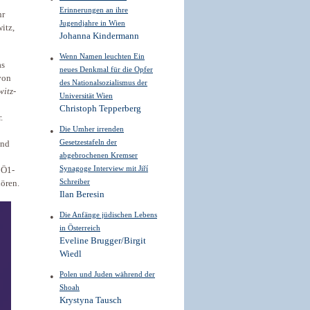
Erinnerungen an ihre
hr
Jugendjahre in Wien
itz,
Johanna Kindermann
Wenn Namen leuchten Ein
as
neues Denkmal für die Opfer
von
des Nationalsozialismus der
witz-
Universität Wien
Christoph Tepperberg
.
Die Umher irrenden
Gesetzestafeln der
und
abgebrochenen Kremser
Synagoge Interview mit Jiří
 Ö1-
Schreiber
ören.
Ilan Beresin
Die Anfänge jüdischen Lebens
in Österreich
Eveline Brugger/Birgit
Wiedl
Polen und Juden während der
Shoah
Krystyna Tausch