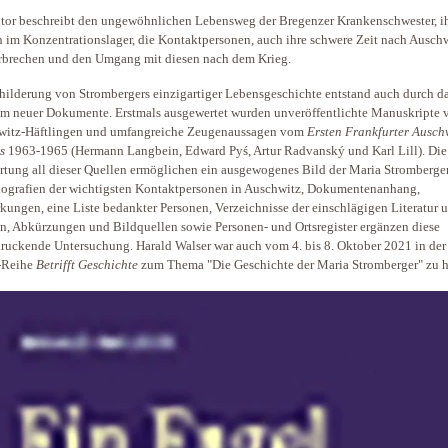
tor beschreibt den ungewöhnlichen Lebensweg der Bregenzer Krankenschwester, i
 im Konzentrationslager, die Kontaktpersonen, auch ihre schwere Zeit nach Auschw
brechen und den Umgang mit diesen nach dem Krieg.
hilderung von Strombergers einzigartiger Lebensgeschichte entstand auch durch d
m neuer Dokumente. Erstmals ausgewertet wurden unveröffentlichte Manuskripte 
witz-Häftlingen und umfangreiche Zeugenaussagen vom
Ersten Frankfurter Ausch
ss
1963-1965 (Hermann Langbein, Edward Pyś, Artur Radvanský und Karl Lill). Die
tung all dieser Quellen ermöglichen ein ausgewogenes Bild der Maria Stromberger
ografien der wichtigsten Kontaktpersonen in Auschwitz, Dokumentenanhang,
ungen, eine Liste bedankter Personen, Verzeichnisse der einschlägigen Literatur 
n, Abkürzungen und Bildquellen sowie Personen- und Ortsregister ergänzen diese
ruckende Untersuchung. Harald Walser war auch vom 4. bis 8. Oktober 2021 in der
-Reihe
Betrifft Geschichte
zum Thema "Die Geschichte der Maria Stromberger" zu h