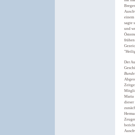
hat ma
Bregen
Auschw
einem 
sagte 
und wu
Österr
frühen
Gezeic
"Heili
Der Au
Geschi
Bunde
Abgeor
Zeitge
Mitgli
Maria 
dieser
zunäch
Herman
Zeugen
berich
Auschw