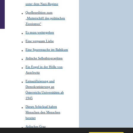
unter dem Nazi-Regime
Quellenedition zum
„Mutterschiff des politischen
Zionismus“
Es muss weitergehen
Eine verpasste Liebe
Eine Spurensuche im Baltikum
Jüdische Selbstbiographien
Ein Engel in der Hölle von
Auschwitz
Entnazifizierung und
Demokratisierung an
Österreichs Universitäten ab
1945
Dieses Schicksal haben
Menschen den Menschen
bereitet
Jüdisches Graz