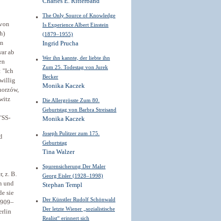
Charles E. Ritterband
The Only Source of Knowledge
 von
Is Experience Albert Einstein
h)
(1879–1955)
in
Ingrid Prucha
ar ab
Wer ihn kannte, der liebte ihn
en
Zum 25. Todestag von Jurek
 "Ich
Becker
willig
Monika Kaczek
horzów,
witz
Die Allergrösste Zum 80.
Geburtstag von Barbra Streisand
"SS-
Monika Kaczek
Joseph Pulitzer zum 175.
d
Geburtstag
Tina Walzer
Spurensicherung Der Maler
, z. B.
Georg Eisler (1928–1998)
en und
Stephan Templ
e sie
Der Künstler Rudolf Schönwald
909–
Der letzte Wiener „sozialistische
erlin
Realist“ erinnert sich