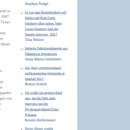
Stephan Templ
n
acht in
Er war eine Persönlichkeit voll
. 1947
Stärke und Kraft Carlo
7) aus
Ginzburg über seinen Vater
Leone Ginzburg und die
hrem
Familie Interview, Teil I
en
Tina Walzer
 dieser
Jüdische Fallschirmkämpfer aus
Palästina in Jugoslawien
Anna Maria Grünfelder
Zur (fast) verschwundenen
en
aschkenasischen Gemeinde in
Istanbul Teil I
nst
Robert Schild
er
graphie
Ich wollte ein tapferes Kind
rger war
sein, das die Welt rettet
e
Interview mit der
r
Psychoanalytikerin Erika
Freeman
Kerstin Kellermann
Meine Mutter erzählt