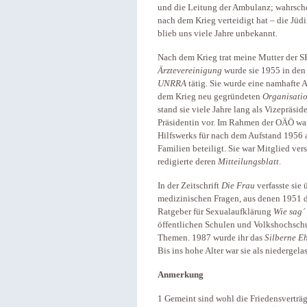
und die Leitung der Ambulanz; wahrschei
nach dem Krieg verteidigt hat – die Jüd
blieb uns viele Jahre unbekannt.
Nach dem Krieg trat meine Mutter der S
Ärztevereinigung
wurde sie 1955 in den 
UNRRA
tätig. Sie wurde eine namhafte 
dem Krieg neu gegründeten
Organisatio
stand sie viele Jahre lang als Vizepräs
Präsidentin vor. Im Rahmen der OÄÖ war 
Hilfswerks für nach dem Aufstand 1956 
Familien beteiligt. Sie war Mitglied ve
redigierte deren
Mitteilungsblatt
.
In der Zeitschrift
Die Frau
verfasste sie 
medizinischen Fragen, aus denen 1951 
Ratgeber für Sexualaufklärung
Wie sag´
öffentlichen Schulen und Volkshochschu
Themen. 1987 wurde ihr das
Silberne E
Bis ins hohe Alter war sie als niedergel
Anmerkung
1 Gemeint sind wohl die Friedensverträ