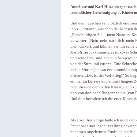
Anneliese und Karl Hitzenberger nach 
freundlicher Genehmigung J. Kinder
Und dann geschah es: plötzlich erschie
ihn zu, erstaunt, was denn der Mensch da
„Entschuldigen Sie ... mein Name ist Kosa
verwirrter: „Nein, nein, natürlich, mein 
mein Onkel), und können Sie mir seine U
Anstalt
zurückkommen, es ist etwas Schr
und seine Frau sind heute in Sarajewo 
von der Stirn und zitterte. Eine Schre
meine Mutter (sie war erst einunddreissi
blieben: „Das ist der Weltkrieg!“ So be
einmal für kürzere und einmal längere 
Schulbesuch der vierten Klasse, dann 
und von dort nach Bregenz in die (von 
Und dort beendete ich die erste Klasse d
Als etwa Dreijährige hatte ich noch de
Prater bei einer Jagdausstellung bewunde
mir einen ungeheuren Eindruck machte. 