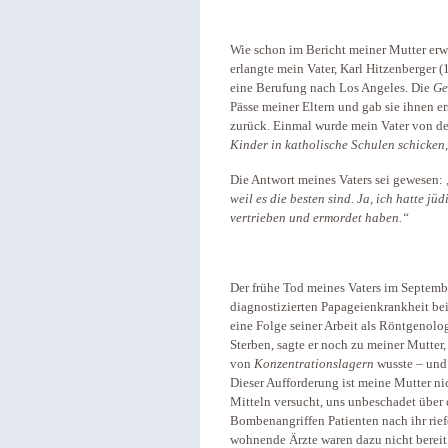
Wie schon im Bericht meiner Mutter erwä
erlangte mein Vater, Karl Hitzenberger (
eine Berufung nach Los Angeles. Die
Ge
Pässe meiner Eltern und gab sie ihnen e
zurück. Einmal wurde mein Vater von d
Kinder in katholische Schulen schicken
Die Antwort meines Vaters sei gewesen:
weil es die besten sind. Ja, ich
hatte
jüdi
vertrieben und ermordet haben.“
Der frühe Tod meines Vaters im Septemb
diagnostizierten Papageienkrankheit bei
eine Folge seiner Arbeit als Röntgenolog
Sterben, sagte er noch zu meiner Mutter, 
von
Konzentrationslagern
wusste – und 
Dieser Aufforderung ist meine Mutter n
Mitteln versucht, uns unbeschadet über 
Bombenangriffen Patienten nach ihr rief
wohnende Ärzte waren dazu nicht bereit