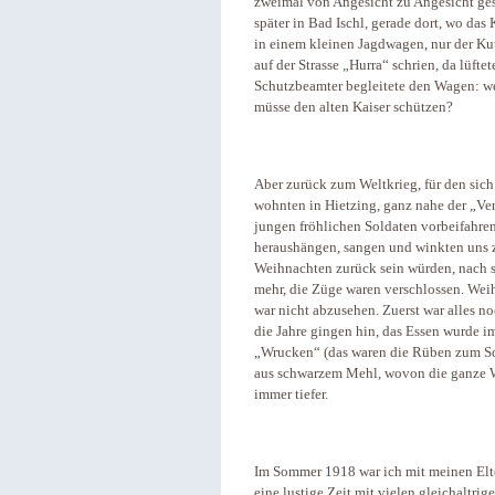
zweimal von Angesicht zu Angesicht ges
später in Bad Ischl, gerade dort, wo das 
in einem kleinen Jagdwagen, nur der Kut
auf der Strasse „Hurra“ schrien, da lüfte
Schutzbeamter begleitete den Wagen: we
müsse den alten Kaiser schützen?
Aber zurück zum Weltkrieg, für den sich 
wohnten in Hietzing, ganz nahe der „V
jungen fröhlichen Soldaten vorbeifahren
heraushängen, sangen und winkten uns zu.
Weihnachten zurück sein würden, nach si
mehr, die Züge waren verschlossen. Wei
war nicht abzusehen. Zuerst war alles n
die Jahre gingen hin, das Essen wurde im
„Wrucken“ (das waren die Rüben zum Sch
aus schwarzem Mehl, wovon die ganze 
immer tiefer.
Im Sommer 1918 war ich mit meinen Elte
eine lustige Zeit mit vielen gleichaltri