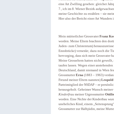
eine Art Zwilling gesehen: gleicher Jahrg
7., ich im 8. Wiener Bezirk aufgewachse
meine Geschichte zu erzählen – sie meint
Hier also der Bericht einer Art Wunders i
Mein mütterlicher Grossvater
Franz Ko
worden. Meine Eltern brachten den dorti
Juden- zum Christentum) herauszureissen
Ennsbrücke) versenkt; dazu noch die Tint
hervorging, dass sich mein Grossvater hat
Meine Grosseltern hatten nicht gewollt, 
taufen lassen. Wegen einer anstehenden
Deutschland, damit niemand in Wien fest
Grossmutter
Erna
(1883 – 1963) verdank
Freund meiner Eltern nannten)
Leopold 
Parteimitglied der NSDAP – er persönli
herausgeholt. Geheimer Wunsch meiner G
Kinderfrau
meiner Urgrossmutter
Ottili
worden. Eine Nichte der Kinderfrau wurd
uneheliches Kind, einem „Seitensprung
Grossmutter zur Halbjüdin, meine Mutter