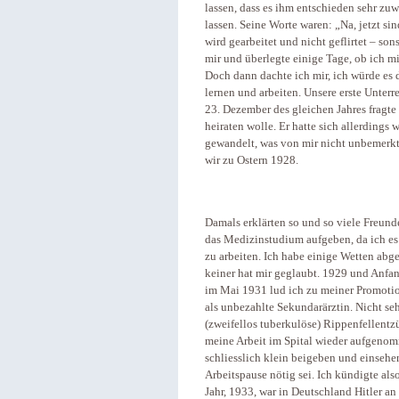
lassen, dass es ihm entschieden sehr zuw
lassen. Seine Worte waren: „Na, jetzt si
wird gearbeitet und nicht geflirtet – son
mir und überlegte einige Tage, ob ich
Doch dann dachte ich mir, ich würde es 
lernen und arbeiten. Unsere erste Unter
23. Dezember des gleichen Jahres fragt
heiraten wolle. Er hatte sich allerding
gewandelt, was von mir nicht unbemerkt
wir zu Ostern 1928.
Damals erklärten so und so viele Freund
das Medizinstudium aufgeben, da ich es 
zu arbeiten. Ich habe einige Wetten abg
keiner hat mir geglaubt. 1929 und Anfa
im Mai 1931 lud ich zu meiner Promotion
als unbezahlte Sekundarärztin. Nicht seh
(zweifellos tuberkulöse) Rippenfellent
meine Arbeit im Spital wieder aufgenom
schliesslich klein beigeben und einsehe
Arbeitspause nötig sei. Ich kündigte al
Jahr, 1933, war in Deutschland Hitler an