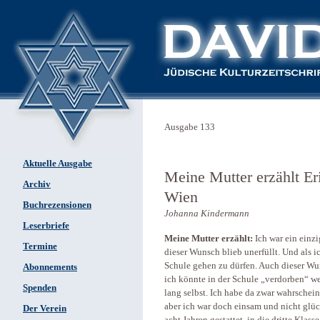
Ausgabe 133
Aktuelle Ausgabe
Meine Mutter erzählt Er
Archiv
Wien
Buchrezensionen
Johanna Kindermann
Leserbriefe
Meine Mutter erzählt:
Ich war ein einz
Termine
dieser Wunsch blieb unerfüllt. Und als ic
Schule gehen zu dürfen. Auch dieser Wu
Abonnements
ich könnte in der Schule „verdorben“ we
Spenden
lang selbst. Ich habe da zwar wahrschein
aber ich war doch einsam und nicht glüc
Der Verein