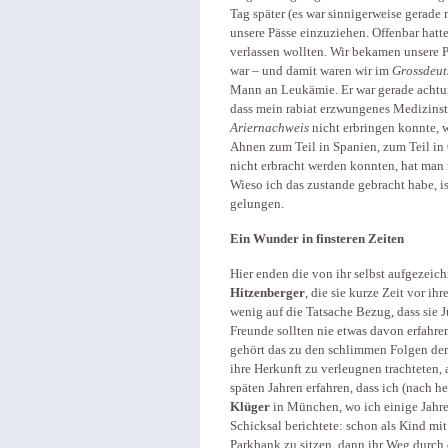
Tag später (es war sinnigerweise gerade
unsere Pässe einzuziehen. Offenbar hatt
verlassen wollten. Wir bekamen unsere P
war – und damit waren wir im
Grossdeut
Mann an Leukämie. Er war gerade achtun
dass mein rabiat erzwungenes Medizinst
Ariernachweis
nicht erbringen konnte, w
Ahnen zum Teil in Spanien, zum Teil in
nicht erbracht werden konnten, hat man 
Wieso ich das zustande gebracht habe, ist
gelungen.
Ein Wunder in finsteren Zeiten
Hier enden die von ihr selbst aufgezei
Hitzenberger
, die sie kurze Zeit vor 
wenig auf die Tatsache Bezug, dass sie Jü
Freunde sollten nie etwas davon erfahren.
gehört das zu den schlimmen Folgen der 
ihre Herkunft zu verleugnen trachteten, 
späten Jahren erfahren, dass ich (nach h
Klüger
in München, wo ich einige Jahre 
Schicksal berichtete: schon als Kind mi
Parkbank zu sitzen, dann ihr Weg durch 