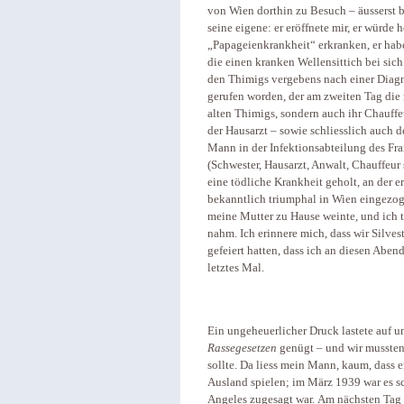
von Wien dorthin zu Besuch – äusserst b
seine eigene: er eröffnete mir, er würd
„Papageienkrankheit“ erkranken, er habe
die einen kranken Wellensittich bei sic
den Thimigs vergebens nach einer Diagno
gerufen worden, der am zweiten Tag die r
alten Thimigs, sondern auch ihr Chauffe
der Hausarzt – sowie schliesslich auch
Mann in der Infektionsabteilung des Fra
(Schwester, Hausarzt, Anwalt, Chauffeur 
eine tödliche Krankheit geholt, an der er
bekanntlich triumphal in Wien eingezog
meine Mutter zu Hause weinte, und ich 
nahm. Ich erinnere mich, dass wir Silve
gefeiert hatten, dass ich an diesen Aben
letztes Mal.
Ein ungeheuerlicher Druck lastete auf u
Rassegesetzen
genügt – und wir mussten 
sollte. Da liess mein Mann, kaum, dass 
Ausland spielen; im März 1939 war es sch
Angeles zugesagt war. Am nächsten Tag 