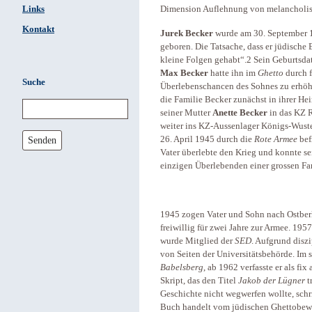
Links
Dimension Auflehnung von melancholisc
Kontakt
Jurek Becker
wurde am 30. September 1
geboren. Die Tatsache, dass er jüdische E
kleine Folgen gehabt“.2 Sein Geburtsda
Max Becker
hatte ihn im
Ghetto
durch f
Suche
Überlebenschancen des Sohnes zu erhöh
die Familie Becker zunächst in ihrer He
seiner Mutter
Anette
Becker
in das KZ R
weiter ins KZ-Aussenlager Königs-Wust
Senden
26. April 1945 durch die
Rote Armee
bef
Vater überlebte den Krieg und konnte se
einzigen Überlebenden einer grossen Fa
1945 zogen Vater und Sohn nach Ostberl
freiwillig für zwei Jahre zur Armee. 195
wurde Mitglied der
SED
. Aufgrund diszi
von Seiten der Universitätsbehörde. Im
Babelsberg
, ab 1962 verfasste er als fi
Skript, das den Titel
Jakob der Lügner
t
Geschichte nicht wegwerfen wollte, sch
Buch handelt vom jüdischen Ghettobew