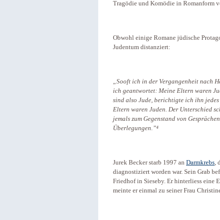
Tragödie und Komödie in Romanform ve
Obwohl einige Romane jüdische Protagon
Judentum distanziert:
„Sooft ich in der Vergangenheit nach 
ich geantwortet: Meine Eltern waren Ju
sind also Jude, berichtigte ich ihn jed
Eltern waren Juden. Der Unterschied sch
jemals zum Gegenstand von Gesprächen 
Überlegungen.”⁴
Jurek Becker starb 1997 an
Darmkrebs
,
diagnostiziert worden war. Sein Grab be
Friedhof in Sieseby. Er hinterliess ein
meinte er einmal zu seiner Frau Christin