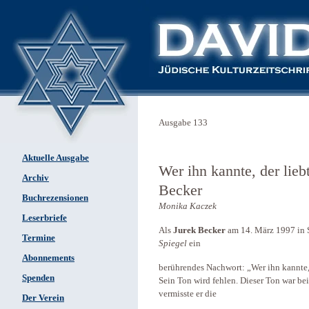
Ausgabe 133
Aktuelle Ausgabe
Wer ihn kannte, der lie
Archiv
Becker
Buchrezensionen
Monika Kaczek
Leserbriefe
Als
Jurek Becker
am 14. März 1997 in S
Termine
Spiegel
ein
Abonnements
berührendes Nachwort: „Wer ihn kannte,
Spenden
Sein Ton wird fehlen. Dieser Ton war bei
vermisste er die
Der Verein