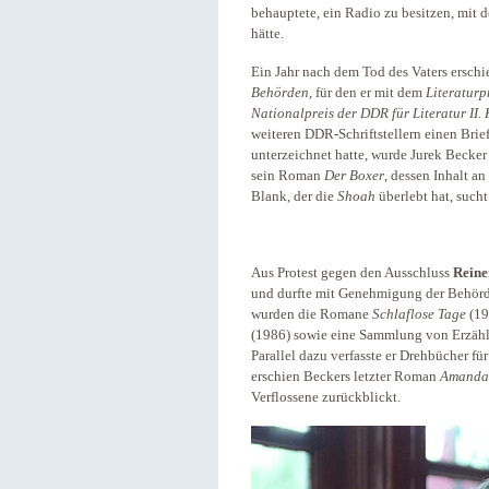
behauptete, ein Radio zu besitzen, mit 
hätte.
Ein Jahr nach dem Tod des Vaters ersc
Behörden
, für den er mit dem
Literaturp
Nationalpreis der DDR
für Literatur II.
weiteren DDR-Schriftstellern einen Bri
unterzeichnet hatte, wurde Jurek Becker
sein Roman
Der Boxer
, dessen Inhalt a
Blank, der die
Shoah
überlebt hat, sucht
Aus Protest gegen den Ausschluss
Reine
und durfte mit Genehmigung der Behörd
wurden die Romane
Schlaflose Tage
(1
(1986) sowie eine Sammlung von Erzäh
Parallel dazu verfasste er Drehbücher fü
erschien Beckers letzter Roman
Amanda 
Verflossene zurückblickt.