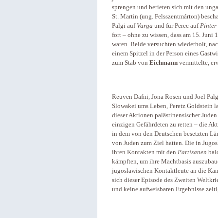
sprengen und berieten sich mit den unga
St. Martin (ung. Felsszentmárton) bescha
Palgi auf
Varga
und für Perec auf
Pinter
fort – ohne zu wissen, dass am 15. Juni
waren. Beide versuchten wiederholt, nac
einem Spitzel in der Person eines Gastw
zum Stab von
Eichmann
vermittelte, erw
Reuven Dafni, Jona Rosen und Joel Palg
Slowakei ums Leben, Peretz Goldstein l
dieser Aktionen palästinensischer Juden
einzigen Gefährdeten zu retten – die A
in dem von den Deutschen besetzten Lä
von Juden zum Ziel hatten. Die in Jugos
ihren Kontakten mit den
Partisanen
bald
kämpften, um ihre Machtbasis auszubaue
jugoslawischen Kontaktleute an die Kame
sich dieser Episode des Zweiten Weltkri
und keine aufweisbaren Ergebnisse zeiti