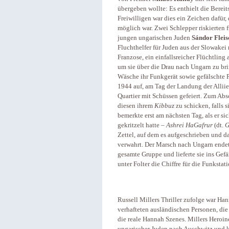
übergeben wollte: Es enthielt die Bereit
Freiwilligen war dies ein Zeichen dafür
möglich war. Zwei Schlepper riskierten f
jungen ungarischen Juden
Sándor Flei
Fluchthelfer für Juden aus der Slowakei 
Franzose, ein einfallsreicher Flüchtlin
um sie über die Drau nach Ungarn zu br
Wäsche ihr Funkgerät sowie gefälschte
1944 auf, am Tag der Landung der Allii
Quartier mit Schüssen gefeiert. Zum Absc
diesen ihrem
Kibbuz
zu schicken, falls s
bemerkte erst am nächsten Tag, als er si
gekritzelt hatte –
Ashrei HaGafrur
(dt.
G
Zettel, auf dem es aufgeschrieben und d
verwahrt. Der Marsch nach Ungarn endete
gesamte Gruppe und lieferte sie ins Gefä
unter Folter die Chiffre für die Funkstat
Russell Millers Thriller zufolge war H
verhafteten ausländischen Personen, die
die reale Hannah Szenes. Millers Heroi