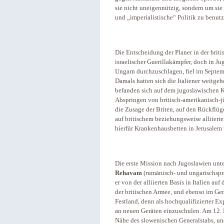
sie nicht uneigennützig, sondern um sie 
und „imperialistische“ Politik zu benutz
Die Entscheidung der Planer in der brit
israelischer Guerillakämpfer, doch in J
Ungarn durchzuschlagen, fiel im Septem
Damals hatten sich die Italiener weitg
befanden sich auf dem jugoslawischen Kr
Abspringen von britisch-amerikanisch-j
die Zusage der Briten, auf den Rückflüg
auf britischem beziehungsweise alliiert
hierfür Krankenhausbetten in Jerusalem
Die erste Mission nach Jugoslawien unt
Rehavam
(rumänisch- und ungarischspr
er von der alliierten Basis in Italien auf 
der britischen Armee, und ebenso im Ge
Festland, denn als hochqualifizierter Ex
an neuen Geräten einzuschulen. Am 12. 
Nähe des slowenischen Generalstabs, un