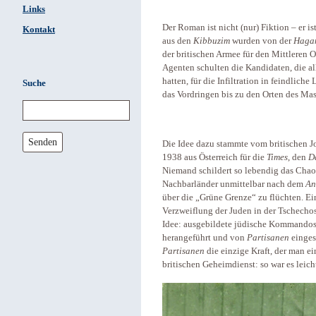
Links
Der Roman ist nicht (nur) Fiktion – er is
Kontakt
aus den
Kibbuzim
wurden von der
Haga
der britischen Armee für den Mittleren 
Agenten schulten die Kandidaten, die a
hatten, für die Infiltration in feindliche
Suche
das Vordringen bis zu den Orten des Ma
Senden
Die Idee dazu stammte vom britischen J
1938 aus Österreich für die
Times
, den
D
Niemand schildert so lebendig das Chao
Nachbarländer unmittelbar nach dem
An
über die „Grüne Grenze“ zu flüchten. E
Verzweiflung der Juden in der Tschecho
Idee: ausgebildete jüdische Kommandos
herangeführt und von
Partisanen
einges
Partisanen
die einzige Kraft, der man ei
britischen Geheimdienst: so war es leich