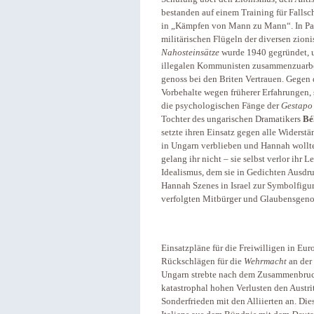
bestanden auf einem Training für Falls
in „Kämpfen von Mann zu Mann“. In Pal
militärischen Flügeln der diversen zion
Nahosteinsätze
wurde 1940 gegründet, 
illegalen Kommunisten zusammenzuarb
genoss bei den Briten Vertrauen. Gegen 
Vorbehalte wegen früherer Erfahrungen, 
die psychologischen Fänge der
Gestapo
Tochter des ungarischen Dramatikers
Bé
setzte ihren Einsatz gegen alle Widerst
in Ungarn verblieben und Hannah wollte 
gelang ihr nicht – sie selbst verlor ihr
Idealismus, dem sie in Gedichten Ausdru
Hannah Szenes in Israel zur Symbolfigur
verfolgten Mitbürger und Glaubensgeno
Einsatzpläne für die Freiwilligen in Eu
Rückschlägen für die
Wehrmacht
an der
Ungarn strebte nach dem Zusammenbruch
katastrophal hohen Verlusten den Austri
Sonderfrieden mit den Alliierten an. Di