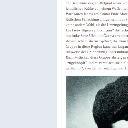
der Bahnlinie Zagreb-Belgrad sowie vom
feindlichen Kräfte von einem Waffentra
Partisanen
-Korps am
Kalnik
Ende März K
jüdischen Fallschirmspringer samt Fun
keine andere Wahl, als die Umzingelung 
Die Freiwilligen verloren „nur“ die tec
das linke Save-Ufer und Čazma erreiche
slowenischen
Übermurgebiet
; die Drau 
Gruppe in diese Region kam, war Ungarn 
Ausweise der Gruppenmitglieder unbra
Kalnik
-Rücken diese Gruppe absteigen 
„zugeknöpft“ und misstrauisch, sie hiel
gefährlich“, von der Fortsetzung ihrer 