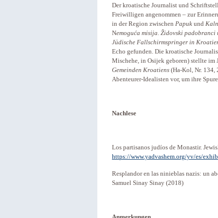
Der kroatische Journalist und Schriftstel
Freiwilligen angenommen – zur Erinner
in der Region zwischen
Papuk
und
Kaln
N
emoguća misija. Židovski padobranci 
Jüdische Fallschirmspringer in Kroati
Echo gefunden. Die kroatische Journali
Mischehe, in Osijek geboren) stellte im
Gemeinden Kroatiens
(Ha-Kol, Nr. 134
Abenteurer-Idealisten vor, um ihre Spu
Nachlese
Los partisanos judíos de Monastir. Jewis
https://www.yadvashem.org/yv/es/exhibi
Resplandor en las ninieblas nazis: un a
Samuel Sinay Sinay (2018)
Anmerkungen