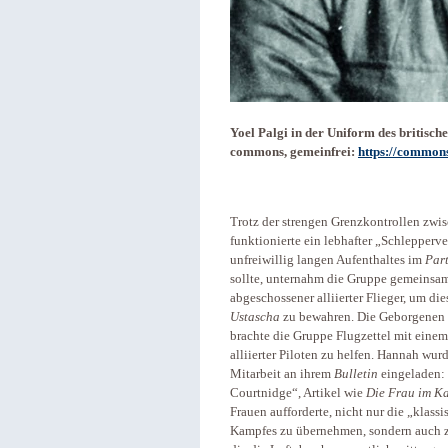
Yoel Palgi in der Uniform des britisc
commons, gemeinfrei:
https://commons
Trotz der strengen Grenzkontrollen zw
funktionierte ein lebhafter „Schlepper
unfreiwillig langen Aufenthaltes im
Par
sollte, unternahm die Gruppe gemeinsa
abgeschossener alliierter Flieger, um d
Ustascha
zu bewahren. Die Geborgenen 
brachte die Gruppe Flugzettel mit einem
alliierter Piloten zu helfen. Hannah wu
Mitarbeit an ihrem
Bulletin
eingeladen: 
Courtnidge“, Artikel wie
Die Frau im K
Frauen aufforderte, nicht nur die „klas
Kampfes zu übernehmen, sondern auch zu 