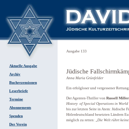
Ausgabe 133
Aktuelle Ausgabe
Jüdische Fallschirmkämp
Archiv
Anna Maria Grünfelder
Buchrezensionen
Ein erfolgloser und vergessener Rettun
Leserbriefe
Der Agenten-Thriller von
Russell Miller
Termine
History of Special Operations in World 
Abonnements
bis zur letzten Seite in Atem: Jüdische 
Hitlerdeutschland besetzten Ländern Eu
Spenden
möglich zu retten: „
Die Welt rührt keine
Der Verein