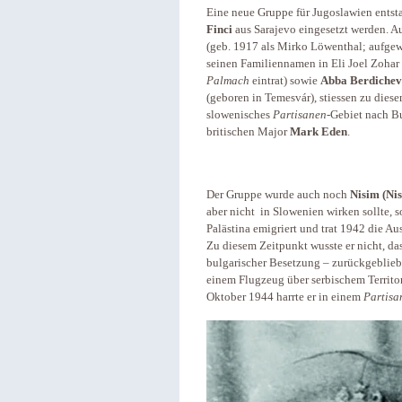
Eine neue Gruppe für Jugoslawien ents
Finci
aus Sarajevo eingesetzt werden. 
(geb. 1917 als Mirko Löwenthal; aufgewa
seinen Familiennamen in Eli Joel Zohar 
Palmach
eintrat) sowie
Abba Berdichev
(geboren in Temesvár), stiessen zu die
slowenisches
Partisanen
-Gebiet nach B
britischen Major
Mark Eden
.
Der Gruppe wurde auch noch
Nisim (Nis
aber nicht in Slowenien wirken sollte, 
Palästina emigriert und trat 1942 die A
Zu diesem Zeitpunkt wusste er nicht, das
bulgarischer Besetzung – zurückgebliebe
einem Flugzeug über serbischem Territor
Oktober 1944 harrte er in einem
Partisa