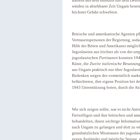
Italiens aus dem Bündnis mit dem
Deuts
würden in absehbarer Zeit Ungarn beset
höchster Gefahr schwebten.
Britische und amerikanische Agenten pf
Vertrauenspersonen der Regierung, sodas
Hilfe der Briten und Amerikaner möglic
Jugoslawien aus leichter als von der ur
jugoslawischen
Partisanen
konnten 1943
Küste, die
Zweite italienische Besatzun
aus Ungarn praktisch nur über Jugoslawi
Bedenken wegen des vermeintlich starke
befürchteten, ihre eigene Position bei d
1943 Unterstützung boten, durch die A
Wie sich zeigen sollte, war es nicht Ant
Freiwilligen und ihre britischen und am
behandelten, ihnen wichtige Information
nach Ungarn zu gelangen und dort zu wi
grundsätzlichen Misstrauen der jugosla
gegen Ausländer und mögliche Spione, 