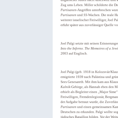
ungarischer Juden nach Auschwitz und k
Zug ums Leben. Miller schilderte die Dr
Partisanen
-Angriffen unterbrochen wur
Partisanen
und
SS
-Wachen. Die reale H
weiterer israelischer Freiwilliger, Joel
erfuhr später aus zuverlässiger Quelle v
Joel Palgi setzte mit seinen Erinnerung
Into the Inferno. The Memoires of a Je
2003 auf Englisch.
Joel Palgi (geb. 1918 in Kolozsvár/Kla
emigrierte 1939 nach Palästina und gr
Sees Genesareth. Mit ihm kam aus Klause
Kalnik
-Gebirge, als Hannah eben den Ma
erhielt als Begleiter einen „Major Sime“
Freiwilligen, Fremdenlegionär, Bergman
der Aufgabe betraut wurde, die Zuverläs
Partisanen
und einen gemeinsamen Kampf
Deutschen zu erkunden. Palgi wollte sog
jüdisches Bataillon bilden. Vor der Wei