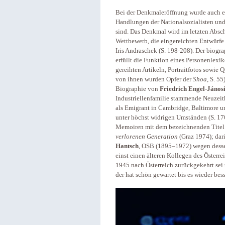
Bei der Denkmaleröffnung wurde auch ein
Handlungen der Nationalsozialisten und
sind. Das Denkmal wird im letzten Absc
Wettbewerb, die eingereichten Entwürfe
Iris Andraschek (S. 198-208). Der biogr
erfüllt die Funktion eines Personenlexik
gereihten Artikeln, Portraitfotos sowie 
von ihnen wurden Opfer der
Shoa
, S. 5
Biographie von
Friedrich Engel-János
Industriellenfamilie stammende Neuzeit
als Emigrant in Cambridge, Baltimore 
unter höchst widrigen Umständen (S. 17
Memoiren mit dem bezeichnenden Tite
verlorenen Generation
(Graz 1974); dar
Hantsch
, OSB (1895–1972) wegen dessen
einst einen älteren Kollegen des Österre
1945 nach Österreich zurückgekehrt sei 
der hat schön gewartet bis es wieder bes