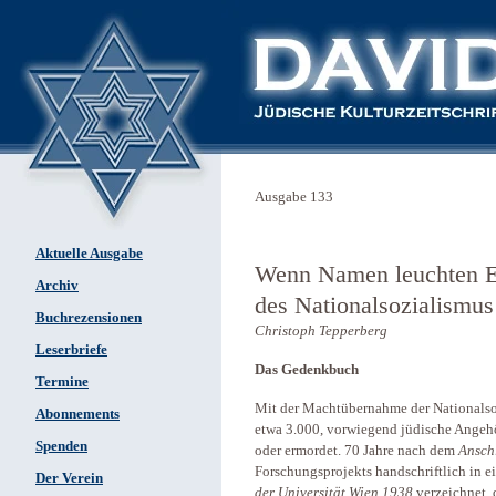
Ausgabe 133
Aktuelle Ausgabe
Wenn Namen leuchten Ei
Archiv
des Nationalsozialismus
Buchrezensionen
Christoph Tepperberg
Leserbriefe
Das Gedenkbuch
Termine
Mit der Machtübernahme der Nationalso
Abonnements
etwa 3.000, vorwiegend jüdische Angehö
Spenden
oder ermordet. 70 Jahre nach dem
Ansch
Forschungsprojekts handschriftlich in 
Der Verein
der Universität Wien 1938
verzeichnet,