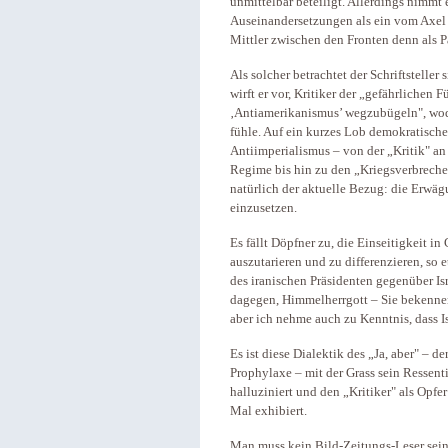
unmittelbar beteiligt. Allerdings nimmt e
Auseinandersetzungen als ein vom Axel
Mittler zwischen den Fronten denn als P
Als solcher betrachtet der Schriftstelle
wirft er vor, Kritiker der „gefährliche
‚Antiamerikanismus’ wegzubügeln", wodu
fühle. Auf ein kurzes Lob demokratische
Antiimperialismus – von der „Kritik" an
Regime bis hin zu den „Kriegsverbreche
natürlich der aktuelle Bezug: die Erwä
einzusetzen.
Es fällt Döpfner zu, die Einseitigkeit 
auszutarieren und zu differenzieren, so
des iranischen Präsidenten gegenüber Is
dagegen, Himmelherrgott – Sie bekennen s
aber ich nehme auch zu Kenntnis, dass I
Es ist diese Dialektik des „Ja, aber" –
Prophylaxe – mit der Grass sein Ressen
halluziniert und den „Kritiker" als Opfe
Mal exhibiert.
Man muss kein Bild-Zeitungs-Leser sein,