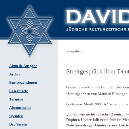
Ausgabe 76
Aktuelle Ausgabe
Streitgespräch über Deu
Archiv
Buchrezensionen
Günter Grass/Mathias Döpfner: Die Spri
Leserbriefe
Herausgegeben von Manfred Bissinger.
Termine
Göttingen: Steidl 2006. 62 Seiten, Euro
Abonnements
„Ich bin ein nicht-jüdischer Zionist." 
Spenden
Döpfner. Und er fällt recht früh im Me
Der Verein
Nobelpreisträger Günter Grass. Letzterer