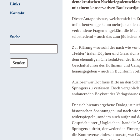
demokratischen Nachkriegsdeutschland
Links
mit einem konservativen Boulevardjour
Kontakt
Dieser Antagonismus, welcher sich im Z
treibt heutzutage kaum mehr jemanden au
verbundene Fragen ungeklärt: die Macht 
selbstredend – auch das zum jüdischen S
Suche
Zur Klärung – sowohl der nach wie vor b
„Fehler" trafen Döpfner und Grass sich 
dem ehemaligen Chefredakteur der links
Senden
Geschäftsführer des Hoffmann und Camp
herausgegeben – auch in Buchform vorli
Auslöser war Döpfners Bitte an den Schr
Springers zu verfassen. Doch vergeblich:
andauernden Boykott des Verlagshauses. 
Der sich hieraus ergebene Dialog ist nich
historischen Spannungen und nach wie 
widerspiegeln, sondern auch aufgrund de
Gespräch unter „Ungleichen" handelt: 
Springers auftritt, der weder den Firmen
die Kontroverse einlesen musste, war G