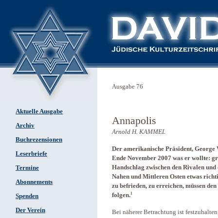
Ausgabe 76
Aktuelle Ausgabe
Annapolis
Archiv
Arnold H. KAMMEL
Buchrezensionen
Der amerikanische Präsident, George 
Leserbriefe
Ende November 2007 was er wollte: gro
Handschlag zwischen den Rivalen und 
Termine
Nahen und Mittleren Osten etwas richt
Abonnements
zu befrieden, zu erreichen, müssen den
1
folgen.
Spenden
Der Verein
Bei näherer Betrachtung ist festzuhalte