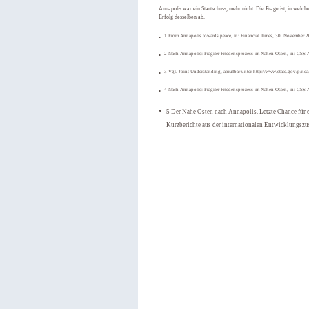
Annapolis war ein Startschuss, mehr nicht. Die Frage ist, in wel
Erfolg desselben ab.
1
From Annapolis towards peace, in: Financial Times, 30. November 
2 Nach Annapolis: Fragiler Friedensprozess im Nahen Osten, in: CSS A
3 Vgl. Joint Understanding, abrufbar unter http://www.state.gov/p/ne
4 Nach Annapolis: Fragiler Friedensprozess im Nahen Osten, in: CSS A
5 Der Nahe Osten nach Annapolis. Letzte Chance für 
Kurzberichte aus der internationalen Entwicklungsz