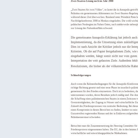
Zwei-Staaten-Lösung noch im Jahr 2008
„Zwei Staaten für zwei Völker", so lautet die in Annapolis getroff
Palästina ein gemeinsames Abkommen zur Zwei-Staaten-Regelung 
während dieser Zeit überwachen. Russland unter Präsident Putin ha
Nachfolgekonferenz 2008 in Moskau eingeladen. Die wohl wichtig
politischen Neubeginn im Nahen Osten, nach mittlerweile siebenjä
zur Lösung des Nahostkonflikts schwand.
Die gemeinsame Annapolis-Erklärung hat jedoch auch 
Implementierung, da die Umsetzung eines zukünftig
Dies ist nach Ansicht der Kritiker jedoch nur die Inte
Kriterien. Ob die auf Papier festgehaltenen Ziele, wi
eingehalten werden, hängt somit nicht nur vom guten 
Interpretation der weit gefassten Ziele. Außerdem fehl
Resolutionen, die bisher als der völkerrechtliche Rah
Schlussfolgerungen
Auch wenn die Rahmenbedingungen für die Annapolis-Konferenz al
richtige Richtung gesetzt und eine neue Phase im israelisch-paläs
gemeinsam für den Frieden einzusetzen. Doch ist zu bedenken, 
unternommen wurden, deren Resultate jedoch mäßig sind. Die Ann
die Schaffung eines palästinensischen Staates in einem Zeitraum v
Grenzstreitigkeiten, der Zugang zu Wasser und wirtschaftliche Z
Zukunft des Friedensprozesses von zentraler Bedeutung. Bei diese
einen Kompromiss in diesen Bereichen zu finden, limitiert zu sein 
Gazastreifen regierenden Hamas und der in Enklaven aufgeteilten
Palästinenserstaat schwinden.
Betrachtet man die Zusammensetzung des Steering Committee für d
Friedensprozess eingenommen haben. Die EU, die in den letzten Ja
wirtschaftliche und entwicklungspolitische Maßnahmen.