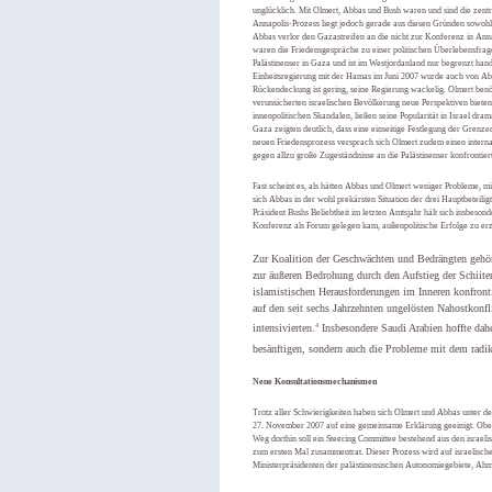
unglücklich. Mit Olmert, Abbas und Bush waren und sind die zent
Annapolis-Prozess liegt jedoch gerade aus diesen Gründen sowohl 
Abbas verlor den Gazastreifen an die nicht zur Konferenz in Annap
waren die Friedensgespräche zu einer politischen Überlebensfrag
Palästinenser in Gaza und ist im Westjordanland nur begrenzt hand
Einheitsregierung mit der Hamas im Juni 2007 wurde auch von Abb
Rückendeckung ist gering, seine Regierung wackelig. Olmert benöt
verunsicherten israelischen Bevölkerung neue Perspektiven bieten
innenpolitischen Skandalen, ließen seine Popularität in Israel dr
Gaza zeigten deutlich, dass eine einseitige Festlegung der Grenz
neuen Friedensprozess versprach sich Olmert zudem einen interna
gegen allzu große Zugeständnisse an die Palästinenser konfrontiert 
Fast scheint es, als hätten Abbas und Olmert weniger Probleme, mi
sich Abbas in der wohl prekärsten Situation der drei Hauptbeteili
Präsident Bushs Beliebtheit im letzten Amtsjahr hält sich insbeso
Konferenz als Forum gelegen kam, außenpolitische Erfolge zu erz
Zur Koalition der Geschwächten und Bedrängten gehöre
zur äußeren Bedrohung durch den Aufstieg der Schiite
islamistischen Herausforderungen im Inneren konfronti
auf den seit sechs Jahrzehnten ungelösten Nahostkonfl
4
intensivierten.
Insbesondere Saudi Arabien hoffte dah
besänftigen, sondern auch die Probleme mit dem radi
Neue Konsultationsmechanismen
Trotz aller Schwierigkeiten haben sich Olmert und Abbas unter d
27. November 2007 auf eine gemeinsame Erklärung geeinigt. Obe
Weg dorthin soll ein Steering Committee bestehend aus den israe
zum ersten Mal zusammentrat. Dieser Prozess wird auf israelische
Ministerpräsidenten der palästinensischen Autonomiegebiete, Ah