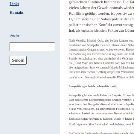
gemischten Eindruck hinterlässt. Die Ta
Links
vielen Jahren der Gewalt erstmals wiede
Kontakt
Konflikts geführt werden, ist positiv zu
Dynamisierung der Nahostpolitik der ame
palästinensischen Konflikt zuvor wenig
Irak als entscheidenden Faktor zur Lös
Suche
Nach Venedig, Madrid, Oslo, den beiden Runden von 
Konferenz von Annapolis die erste internationale Nah
internationalen Organisationen waren vertreten. Beson
die Bedeutung des Treffens für eine regionale und umf
Positiv festzuhalten ist, dass zumindest die Verfahre
Senden
die „Road Map" des Nahost-Quartetts nach wie vor G
aber aufgegeben. Statt vertrauensbildende Maßnahmen
und eines israelischen Siedlungsstopps zur Vorausset
parallel statt. Nunmehr übernehmen die USA eine Sch
Innenpolitisch geschwächt, außenpolitisch aktiv
Annapolis gibt aber auch Anlass zu Skepsis. So wurd
Rice angestrebte Konferenzergebnis deutlich verfehlt,
amerikanischen Gastgeber diesmal eine israelisch-palä
Status von Jerusalem, palästinensische Flüchtlinge, is
scheiterte. Anstatt der internationalen Gemeinschaft
Endstatusfragen vorlegen zu können, wurde in letzte
Konfliktparteien ihre Bereitschaft verkündeten, neue 
Das Timing der Friedensverhandlungen war insbesondere bei Betra