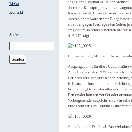
engagierte Geschäftsleute der Kremser L
Links
durch ein Kunstprojekt von Leo Zogmaye
Kontakt
Rassismus und Antisemitismus in zwei 
unterzeichnet worden war. Eingelassen i
einander gegenüberliegenden Seiten je e
cm), der im sichtbaren Bereich die Auf
Suche
1
STADT" trägt.
Bronzekubus 1, Mit freundlicher Geneh
Senden
Ausgangspunkt für diese Gedenkstätte 
Anna Lambert, der 1939 mit zwei Kleinki
Der Kremser Historiker Robert Streibel, 
Heimatstadt forscht, über die Errichtun
Erinnerns: „Denkmäler alleine sind zu w
Denkmäler können vor Ort oder ortsunab
Vorbeigehende anspricht, sind virtuelle
Erde abrufbar. Das Denkmal »Information
Anna-Lambert-Denkmal: Bronzekubus 2,