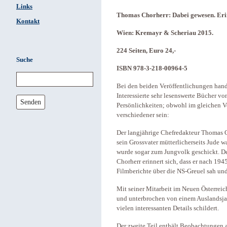
Links
Thomas Chorherr: Dabei gewesen. Eri
Kontakt
Wien: Kremayr & Scheriau 2015.
224 Seiten, Euro 24,-
Suche
ISBN 978-3-218-00964-5
Bei den beiden Veröffentlichungen hande
Interessierte sehr lesenswerte Bücher v
Senden
Persönlichkeiten; obwohl im gleichen Ve
verschiedener sein:
Der langjährige Chefredakteur Thomas C
sein Grossvater mütterlicherseits Jude 
wurde sogar zum Jungvolk geschickt. Der
Chorherr erinnert sich, dass er nach 19
Filmberichte über die NS-Greuel sah und
Mit seiner Mitarbeit im Neuen Österrei
und unterbrochen von einem Auslandsjah
vielen interessanten Details schildert.
Der zweite Teil enthält Beobachtungen a