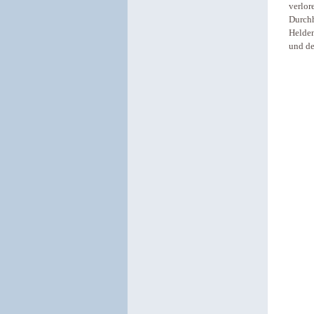
verlor
Durchh
Helden
und de