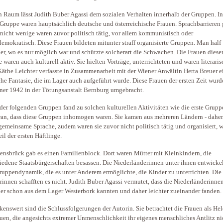
n Raum lässt Judith Buber Agassi dem sozialen Verhalten innerhalb der Gruppen. In
 Gruppe waren hauptsächlich deutsche und österreichische Frauen. Sprachbarrieren 
 nicht wenige waren zuvor politisch tätig, vor allem kommunistisch oder
demokratisch. Diese Frauen bildeten mitunter straff organisierte Gruppen. Man half
er, wo es nur möglich war und schützte solcherart die Schwachen. Die Frauen diese
 waren auch kulturell aktiv. Sie hielten Vorträge, unterrichteten und waren literaris
 Käthe Leichter verfasste in Zusammenarbeit mit der Wiener Anwältin Herta Breuer e
che Fantasie, die im Lager auch aufgeführt wurde. Diese Frauen der ersten Zeit wurd
ner 1942 in der Tötungsanstalt Bernburg umgebracht.
der folgenden Gruppen fand zu solchen kulturellen Aktivitäten wie die erste Grupp
ran, dass diese Gruppen inhomogen waren. Sie kamen aus mehreren Ländern - daher
gemeinsame Sprache, zudem waren sie zuvor nicht politisch tätig und organisiert, w
eil der ersten Häftlinge.
ensbrück gab es einen Familienblock. Dort waren Mütter mit Kleinkindern, die
iedene Staatsbürgerschaften besassen. Die Niederländerinnen unter ihnen entwicke
ruppendynamik, die es unter Anderem ermöglichte, die Kinder zu unterrichten. Die
rinnen schafften es nicht. Judith Buber Agassi vermutet, dass die Niederländerinne
er schon aus dem Lager Westerbork kannten und daher leichter zueinander fanden.
enswert sind die Schlussfolgerungen der Autorin. Sie betrachtet die Frauen als He
auen, die angesichts extremer Unmenschlichkeit ihr eigenes menschliches Antlitz ni