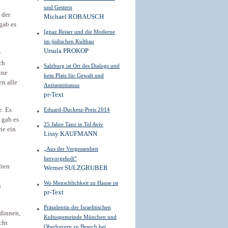
und Gestern
 der
Michael ROBAUSCH
gab es
Ignaz Reiser und die Moderne
im jüdischen Kultbau
Ursula PROKOP
r
ch
Salzburg ist Ort des Dialogs und
ine
kein Platz für Gewalt und
en alle
Antisemitismus
pr-Text
e. Es
Eduard-Duckesz-Preis 2014
 gab es
25 Jahre Tanz in Tel Aviv
ie ein
Lissy KAUFMANN
„Aus der Vergessenheit
hervorgeholt“
lten
Werner SULZGRUBER
Wo Menschlichkeit zu Hause ist
n
pr-Text
Präsidentin der Israelitischen
ldinnen,
Kultus­gemein­de München und
cht
Oberbayern zu Besuch bei