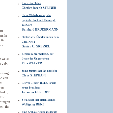
Zions Tor: Triest
Charles Joseph STEINER
Carlo Michelstaedter, der
tragische Poet und Philosoph
aus Görz
Bernhard BRUDERMANN
ern
um. In
Strategische Überlegungen zum
führt
Gaza-Krieg
ner
Gustav C. GRESSEL
Benjamin Murmelstein, der
e weist
Letzte der Ungerechten
Tina WALZER
e gab.
Seine Stimme hat ihn überlebt
ensburg
Claus STEPHANI
se von
en
Reuven „Rubi“ Rivlin, Israels
hen
neuer Präsident
denkt,
Johannes GERLOFF
fast
Zeitzeugen der ersten Stunde
entragen
Wolfgang BENZ
en, ihr
Eine Krakauer Reise ins Heute