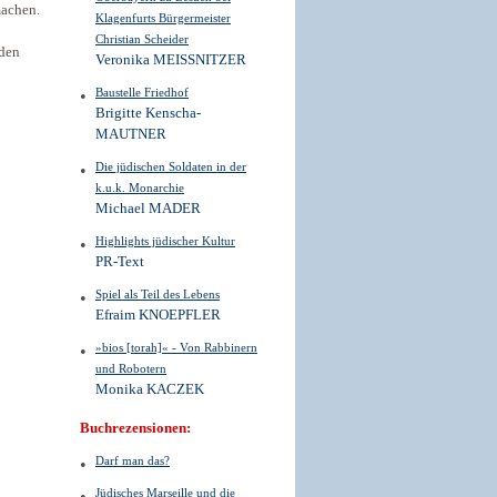
machen.
Klagenfurts Bürgermeister
Christian Scheider
nden
Veronika MEISSNITZER
Baustelle Friedhof
Brigitte Kenscha-
MAUTNER
Die jüdischen Soldaten in der
k.u.k. Monarchie
Michael MADER
Highlights jüdischer Kultur
PR-Text
Spiel als Teil des Lebens
Efraim KNOEPFLER
»bios [torah]« - Von Rabbinern
und Robotern
Monika KACZEK
Buchrezensionen:
Darf man das?
Jüdisches Marseille und die