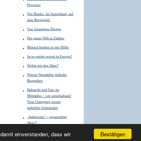
Provence
Wie Brüder: Im Sumpfland, auf
dem Berggipfel.
Von jenseitigen Dingen
Die ganze Welt in Zahlen:
Mensch bleiben in der Hölle:
Ist es wieder soweit in Europa?
Wohin mit den Alten?
Wiener Neustädter jüdische
Biografien
Habsucht und Gier im
Mittelalter – wie unterhaltsam!
Vom Untergang zweier
jüdischer Gemeinden
„Judenwein“ = gepanschter
Wein?!
Bestätigen
 damit einverstanden, dass wir