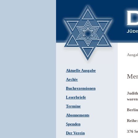
Ausga
Aktuelle Ausgabe
Men
Archiv
Buchrezensionen
Judith
Leserbriefe
waren 
Termine
Berli
Abonnements
Reihe:
Spenden
376 Se
Der Verein