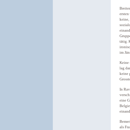
Breite
ersten
keine,
sozial
einand
Gruppe
tätig.
ironis
im Jän
Keine 
lag da
keine 
Grosst
In Rav
versch
eine G
Belgie
einand
Bemerk
als Fr