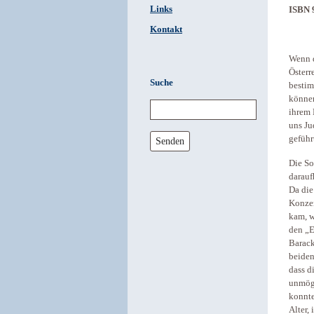
Links
ISBN 
Kontakt
Wenn d
Österr
Suche
bestim
können
ihrem
uns Ju
geführ
Senden
Die So
darauf
Da die
Konzen
kam, w
den „E
Barack
beiden
dass d
unmögl
konnte
Alter,