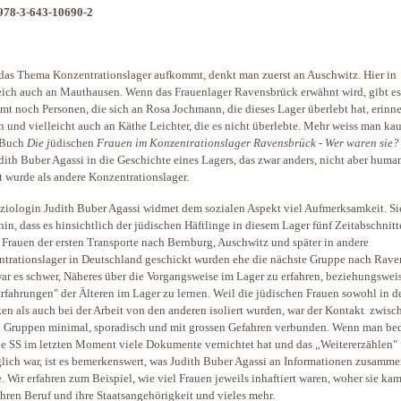
978-3-643-10690-2
as Thema Konzentrationslager aufkommt, denkt man zuerst an Auschwitz. Hier in
eich auch an Mauthausen. Wenn das Frauenlager Ravensbrück erwähnt wird, gibt es
mt noch Personen, die sich an Rosa Jochmann, die dieses Lager überlebt hat, erinn
 und vielleicht auch an Käthe Leichter, die es nicht überlebte. Mehr weiss man ka
 Buch
Die j
üdischen
Frauen im Konzentrationslager Ravensbrück - Wer waren sie?
dith Buber Agassi in die Geschichte eines Lagers, das zwar anders, nicht aber huma
t wurde als andere Konzentrationslager.
ziologin Judith Buber Agassi widmet dem sozialen Aspekt viel Aufmerksamkeit. Si
hin, dass es hinsichtlich der jüdischen Häftlinge in diesem Lager fünf Zeitabschnitt
 Frauen der ersten Transporte nach Bernburg, Auschwitz und später in andere
trationslager in Deutschland geschickt wurden ehe die nächste Gruppe nach Rav
ar es schwer, Näheres über die Vorgangsweise im Lager zu erfahren, beziehungswei
rfahrungen" der Älteren im Lager zu lernen. Weil die jüdischen Frauen sowohl in d
en als auch bei der Arbeit von den anderen isoliert wurden, war der Kontakt zwisc
 Gruppen minimal, sporadisch und mit grossen Gefahren verbunden. Wenn man be
ie SS im letzten Moment viele Dokumente vernichtet hat und das „Weitererzählen" 
ich war, ist es bemerkenswert, was Judith Buber Agassi an Informationen zusamm
. Wir erfahren zum Beispiel, wie viel Frauen jeweils inhaftiert waren, woher sie kam
 ihren Beruf und ihre Staatsangehörigkeit und vieles mehr.