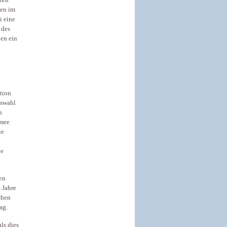
zen im
i eine
 des
ien ein
tion
uswahl
n
rmee
ie
ie
ren
 Jahre
chen
ag.
ls dies