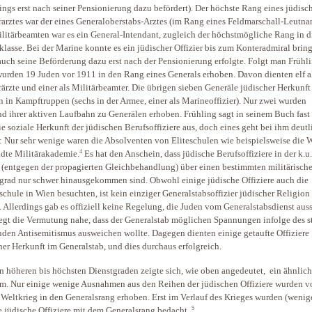
dings erst nach seiner Pensionierung dazu befördert). Der höchste Rang eines jüdisc
rarztes war der eines Generaloberstabs-Arztes (im Rang eines Feldmarschall-Leutnan
litärbeamten war es ein General-Intendant, zugleich der höchstmögliche Rang in d
klasse. Bei der Marine konnte es ein jüdischer Offizier bis zum Konteradmiral brin
uch seine Beförderung dazu erst nach der Pensionierung erfolgte. Folgt man Frühli
urden 19 Juden vor 1911 in den Rang eines Generals erhoben. Davon dienten elf a
rärzte und einer als Militärbeamter. Die übrigen sieben Generäle jüdischer Herkunft
n in Kampftruppen (sechs in der Armee, einer als Marineoffizier). Nur zwei wurden
d ihrer aktiven Laufbahn zu Generälen erhoben. Frühling sagt in seinem Buch fast 
ie soziale Herkunft der jüdischen Berufsoffiziere aus, doch eines geht bei ihm deutl
: Nur sehr wenige waren die Absolventen von Eliteschulen wie beispielsweise die 
4
dte Militärakademie.
Es hat den Anschein, dass jüdische Berufsoffiziere in der k.u.
(entgegen der propagierten Gleichbehandlung) über einen bestimmten militärisch
grad nur schwer hinausgekommen sind. Obwohl einige jüdische Offiziere auch die
schule in Wien besuchten, ist kein einziger Generalstabsoffizier jüdischer Religion
. Allerdings gab es offiziell keine Regelung, die Juden vom Generalstabsdienst auss
iegt die Vermutung nahe, dass der Generalstab möglichen Spannungen infolge des s
den Antisemitismus ausweichen wollte. Dagegen dienten einige getaufte Offiziere
her Herkunft im Generalstab, und dies durchaus erfolgreich.
n höheren bis höchsten Dienstgraden zeigte sich, wie oben angedeutet, ein ähnlich
m. Nur einige wenige Ausnahmen aus den Reihen der jüdischen Offiziere wurden v
 Weltkrieg in den Generalsrang erhoben. Erst im Verlauf des Krieges wurden (wenig
5
e jüdische Offiziere mit dem Generalsrang bedacht.