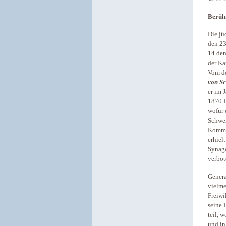
Berühm
Die jü
den 23
14 den
der Ka
Vom de
von Sc
er im 
1870 L
wofür 
Schwei
Komman
erhiel
Synago
verbot
Gener
vielme
Freiwi
seine 
teil, 
und in