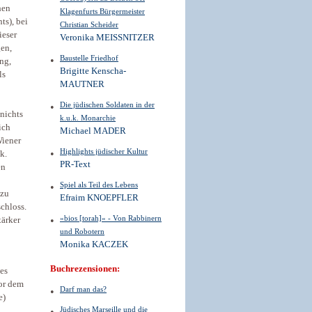
hen
Klagenfurts Bürgermeister
ts), bei
Christian Scheider
ieser
Veronika MEISSNITZER
gen,
Baustelle Friedhof
ng,
Brigitte Kenscha-
ls
MAUTNER
Die jüdischen Soldaten in der
nichts
k.u.k. Monarchie
ich
Michael MADER
Wiener
Highlights jüdischer Kultur
k.
PR-Text
en
Spiel als Teil des Lebens
 zu
Efraim KNOEPFLER
chloss.
»bios [torah]« - Von Rabbinern
tärker
und Robotern
Monika KACZEK
Buchrezensionen:
es
or dem
Darf man das?
e)
Jüdisches Marseille und die