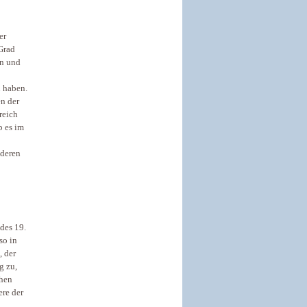
er
Grad
en und
n haben.
n der
reich
b es im
nderen
des 19.
so in
, der
g zu,
chen
ere der