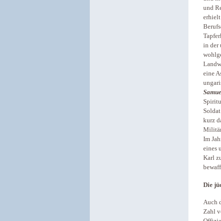
und Re
erhiel
Berufs
Tapfer
in der
wohlge
Landwe
eine A
ungari
Samue
Spirit
Soldat
kurz d
Militä
Im Jah
eines 
Karl z
bewaff
Die jü
Auch d
Zahl v
Offizi