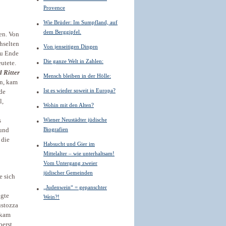
Provence
Wie Brüder: Im Sumpfland, auf
dem Berggipfel.
en. Von
hselten
Von jenseitigen Dingen
zu Ende
Die ganze Welt in Zahlen:
utete.
 Ritter
Mensch bleiben in der Hölle:
en, kam
Ist es wieder soweit in Europa?
de
l,
Wohin mit den Alten?
Wiener Neustädter jüdische
s
Biografien
 und
 die
Habsucht und Gier im
Mittelalter – wie unterhaltsam!
Vom Untergang zweier
jüdischer Gemeinden
e sich
„Judenwein“ = gepanschter
lgte
Wein?!
ustozza
ekam
berst