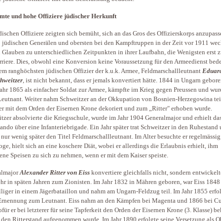
te und hohe Offiziere jüdischer Herkunft
dischen Offiziere zeigten sich bemüht, sich an das Gros des Offizierskorps anzupass
 jüdischen Generälen und obersten bei den Kampftruppen in der Zeit vor 1911 wec
 Glauben zu unterschiedlichen Zeitpunkten in ihrer Laufbahn, die Wenigsten erst 
rriere. Dies, obwohl eine Konversion keine Voraussetzung für den Armeedienst bede
m ranghöchsten jüdischen Offizier der k.u.k. Armee, Feldmarschallleutnant
Eduard
hweitzer
, ist nicht bekannt, dass er jemals konvertiert hätte. 1844 in Ungarn gebor
Jahr 1865 als einfacher Soldat zur Armee, kämpfte im Krieg gegen Preussen und wur
eutnant. Weiter nahm Schweitzer an der Okkupation von Bosnien-Herzegowina tei
er mit dem Orden der Eisernen Krone dekoriert und zum „Ritter" erhoben wurde.
tzer absolvierte die Kriegsschule, wurde im Jahr 1904 Generalmajor und erhielt da
do über eine Infanteriebrigade. Ein Jahr später trat Schweitzer in den Ruhestand
t nur wenig später den Titel Feldmarschallleutnant. Im Alter besuchte er regelmässig
ge, hielt sich an eine koschere Diät, wobei er allerdings die Erlaubnis erhielt, ihm
ene Speisen zu sich zu nehmen, wenn er mit dem Kaiser speiste.
almajor
Alexander Ritter von Eiss
konvertiere gleichfalls nicht, sondern entwickelt
hr in späten Jahren zum Zionisten. Im Jahr 1832 in Mähren geboren, war Eiss 1848
lliger in einem Jägerbataillon und nahm am Ungarn-Feldzug teil. Im Jahr 1855 erfo
Ernennung zum Leutnant. Eiss nahm an den Kämpfen bei Magenta und 1866 bei C
wofür er bei letzterer für seine Tapferkeit den Orden der Eisernen Krone (3. Klasse) b
 den Ritterstand aufgenommen wurde. Im Jahr 1890 erfolgte seine Versetzung als O