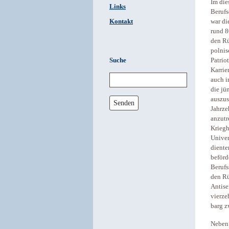
Im die
Links
Berufs
Kontakt
war di
rund 8
den Rü
polnis
Suche
Patrio
Karrie
auch i
die jü
auszus
Senden
Jahrze
anzutr
Kriegh
Univer
diente
beförd
Berufs
den Rü
Antise
vierze
barg z
Neben 