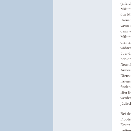
(aller
Militä
den Mi
Dienst
wenn a
dann w
Militä
diente
währen
über d
hervor
Neustä
Armee 
Dienst
Kriegs
finden
Hier l
werden
jüdisc
Bei de
Proble
Ersten
weiter