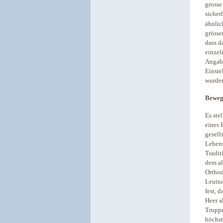
grosse
sicher
ähnlic
grösse
dass d
einzel
Angabe
Einste
wurde
Bewegg
Es ste
eines 
gesell
Lebens
Tradit
dem al
Orthod
Leutna
fest, 
Heer a
Truppe
höchst