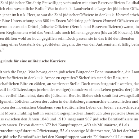
 Zahl jüdischer Einjährig Freiwilliger, verbunden mit einer Reserveoffiziers-Laufba
2
lich eine wesentliche Rolle.
War in der k. k. Landwehr die Lage der jüdischen Offiz
h jener im k.u.k. Heer, so war die Zahl jüdischer Offiziere in der k.u.k.
Honved
erheb
r. Eine Untersuchung von 800 im Ersten Weltkrieg gefallenen
Honved
-Offizieren ze
avon in etwa ein Drittel jüdische Offiziere (Berufs- und Reserveoffizieren) waren; in
nen Regimentern wird das Verhältnis noch höher angegeben (bis zu 50 Prozent). Di
n dürften wohl zu hoch gegriffen sein. Doch passen sie in das Bild der liberalen
llung eines Grossteils der gebildeten Ungarn, die von den Antisemiten abfällig beh
3
n.
ründe für eine militärische Karriere
llt sich die Frage: Was bewog einen jüdischen Bürger der Donaumonarchie, die Lau
Berufsoffiziers in der k.u.k. Armee zu ergreifen? Sicherlich stand der Reiz, zur
schaftlichen Elite zu zählen, an vorderster Stelle. Doch muss festgestellt werden, das
stil im Offizierskorps (mehr oder weniger) konträr zu einem Leben gemäss der jüd
ion verlief. Das heisst, dass die jüdischen Berufsoffiziere sich somit fast zwangsläu
lgemein üblichen Leben der Juden in der Habsburgermonarchie unterschieden und 
oxen des mosaischen Glaubens vom traditionellen Leben der Juden verabschiedet
nt Moritz Frühling hält in seinem biographischen Handbuch über jüdische Berufsof
dass zwischen den Jahren 1848 und 1910 insgesamt 987 jüdische Berufsoffiziere im 
ktiv waren. Davon dienten 372 bei Kampftruppen, 469 als Militärärzte, 61 als
nrechnungsführer im Offiziersrang, 55 als sonstige Militärbeamte, 30 bei der Marin
e jüdische Berufsoffizier bei den Kampftruppen war ein Feldmarschall-Leutnant