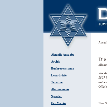
Ausga
Aktuelle Ausgabe
Die
Archiv
Micha
Buchrezensionen
Wie de
Leserbriefe
1867 i
unters
Termine
Offizi
Abonnements
Spenden
Der Verein
Eine S