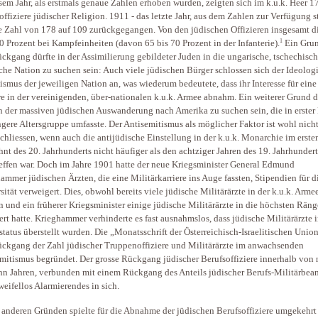
sem Jahr, als erstmals genaue Zahlen erhoben wurden, zeigten sich im k.u.k. Heer 1
offiziere jüdischer Religion. 1911 - das letzte Jahr, aus dem Zahlen zur Verfügung s
e Zahl von 178 auf 109 zurückgegangen. Von den jüdischen Offizieren insgesamt d
1
0 Prozent bei Kampfeinheiten (davon 65 bis 70 Prozent in der Infanterie).
Ein Grun
ckgang dürfte in der Assimilierung gebildeter Juden in die ungarische, tschechisch
che Nation zu suchen sein: Auch viele jüdischen Bürger schlossen sich der Ideolog
tismus der jeweiligen Nation an, was wiederum bedeutete, dass ihr Interesse für eine
re in der vereinigenden, über-nationalen k.u.k. Armee abnahm. Ein weiterer Grund d
n der massiven jüdischen Auswanderung nach Amerika zu suchen sein, die in erster
ngere Altersgruppe umfasste. Der Antisemitismus als möglicher Faktor ist wohl nich
chliessen, wenn auch die antijüdische Einstellung in der k.u.k. Monarchie im erste
hnt des 20. Jahrhunderts nicht häufiger als den achtziger Jahren des 19. Jahrhundert
effen war. Doch im Jahre 1901 hatte der neue Kriegsminister General Edmund
ammer jüdischen Ärzten, die eine Militärkarriere ins Auge fassten, Stipendien für d
sität verweigert. Dies, obwohl bereits viele jüdische Militärärzte in der k.u.k. Arme
n und ein früherer Kriegsminister einige jüdische Militärärzte in die höchsten Räng
ert hatte. Krieghammer verhinderte es fast ausnahmslos, dass jüdische Militärärzte 
status überstellt wurden. Die „Monatsschrift der Österreichisch-Israelitischen Unio
ckgang der Zahl jüdischer Truppenoffiziere und Militärärzte im anwachsenden
mitismus begründet. Der grosse Rückgang jüdischer Berufsoffiziere innerhalb von 
hn Jahren, verbunden mit einem Rückgang des Anteils jüdischer Berufs-Militärbea
weifellos Alarmierendes in sich.
anderen Gründen spielte für die Abnahme der jüdischen Berufsoffiziere umgekehrt