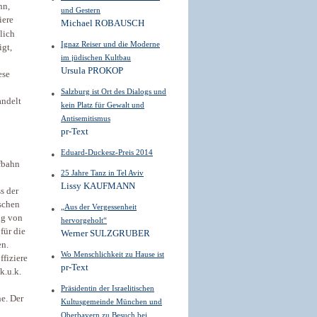
hn,
und Gestern
iere
Michael ROBAUSCH
lich
Ignaz Reiser und die Moderne
igt,
im jüdischen Kultbau
Ursula PROKOP
ese
Salzburg ist Ort des Dialogs und
andelt
kein Platz für Gewalt und
Antisemitismus
pr-Text
Eduard-Duckesz-Preis 2014
fbahn
25 Jahre Tanz in Tel Aviv
Lissy KAUFMANN
s der
ischen
„Aus der Vergessenheit
fig von
hervorgeholt“
für die
Werner SULZGRUBER
en.
Wo Menschlichkeit zu Hause ist
fiziere
pr-Text
k.u.k.
Präsidentin der Israelitischen
e. Der
Kultus­gemein­de München und
Oberbayern zu Besuch bei