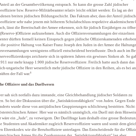
Anteil an der Gesamtbevölkerung entsprach. So kann die grosse Zahl jüdischer
eoffiziere bzw. Reserve-Militärbeamter relativ leicht erklärt werden: Es lag an der
denen breiten jüdischen Bildungsschicht. Das Faktum aber, dass der Anteil jüdisch
eoffiziere sehr nahe jenem mit höherem Schulabschluss respektive akademischem 
ach, lässt die Bereitschaft der Armee erkennen, sich für jüdisch Einjährigen zu öffn
s (Reserve-)Offiziere aufzunehmen. Auch die Offiziersversammlungen der einzelnen
nter dürften formell keinen Einspruch gegen jüdische Offizierskameraden erhobe
die positive Haltung von Kaiser Franz Joseph den Juden in der Armee die Haltunge
ersversammlungen wenigstens offiziell entscheidend beeinflusste. Doch auch im Be
serveoffizierskorps zeichnete sich in späteren Jahren ein gewisses Sinken ab. So ga
1911 nur mehr knapp 1.900 jüdische Reserveoffiziere. Freilich hatte auch dann das
eich-ungarische Heer wesentlich mehr jüdische Offiziere in den Reihen, als es bei a
8
räften der Fall war.
he Offiziere und das Duellwesen
er sah sich notfalls dazu imstande, eine Gleichbehandlung jüdischer Soldaten zu
en. So bei der Diskussion über die „Satisfaktionsfähigkeit" von Juden. Gegen Ende 
nderts wurde diese von antijüdischen Gruppierungen schlichtweg bestritten. Nicht 
tösterreichischen Armee: Hier war es nämlich unmöglich, ein Duell mit dem Hinweis
 wäre ein „Jude", zu verweigern. Der Duellfrage kam deshalb eine grosse Bedeutun
le Studenten und Akademiker zugleich Reserveoffiziere waren und somit dem glei
en Ehrenkodex wie die Berufsoffiziere unterlagen. Das Entscheidende für die Offizi
erreichischen Armee für die Zuerkennung der „Satisfaktionsfähigkeit" lag aber