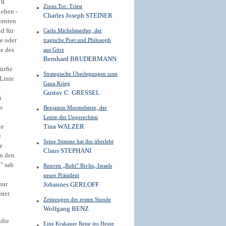
78
Zions Tor: Triest
tehen -
Charles Joseph STEINER
ienten
Carlo Michelstaedter, der
d für
tragische Poet und Philosoph
e oder
aus Görz
ie des
Bernhard BRUDERMANN
ürfte
Strategische Überlegungen zum
 Linie
Gaza-Krieg
t
Gustav C. GRESSEL
n
s
Benjamin Murmelstein, der
Letzte der Ungerechten
Tina WALZER
ie
e
Seine Stimme hat ihn überlebt
e
Claus STEPHANI
in den
n" sah
Reuven „Rubi“ Rivlin, Israels
neuer Präsident
nur
Johannes GERLOFF
mter
Zeitzeugen der ersten Stunde
Wolfgang BENZ
 die
Eine Krakauer Reise ins Heute