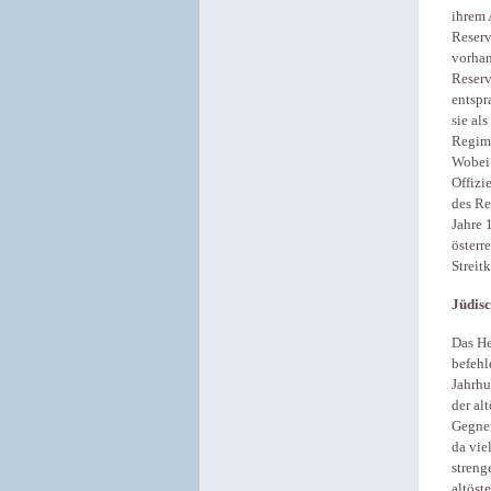
ihrem 
Reserv
vorhan
Reserv
entspr
sie al
Regime
Wobei 
Offizi
des Re
Jahre 
österr
Streitk
Jüdisc
Das He
befehl
Jahrhu
der al
Gegner
da vie
streng
altöst