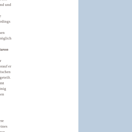
and und
e
erdings
hen
möglich
aron
r
rauf er
rischen
eteilt.
Amt
önig
ten
ere
eines
hren