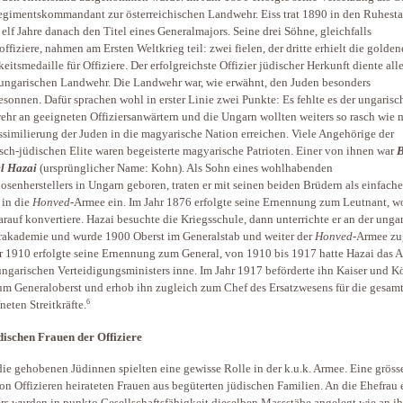
gimentskommandant zur österreichischen Landwehr. Eiss trat 1890 in den Ruhest
t elf Jahre danach den Titel eines Generalmajors. Seine drei Söhne, gleichfalls
offiziere, nahmen am Ersten Weltkrieg teil: zwei fielen, der dritte erhielt die golden
keitsmedaille für Offiziere. Der erfolgreichste Offizier jüdischer Herkunft diente all
 ungarischen Landwehr. Die Landwehr war, wie erwähnt, den Juden besonders
sonnen. Dafür sprachen wohl in erster Linie zwei Punkte: Es fehlte es der ungarisc
hr an geeigneten Offiziersanwärtern und die Ungarn wollten weiters so rasch wie 
ssimilierung der Juden in die magyarische Nation erreichen. Viele Angehörige der
sch-jüdischen Elite waren begeisterte magyarische Patrioten. Einer von ihnen war
B
l Hazai
(ursprünglicher Name: Kohn). Als Sohn eines wohlhabenden
uosenherstellers in Ungarn geboren, traten er mit seinen beiden Brüdern als einfache
 in die
Honved
-Armee ein. Im Jahr 1876 erfolgte seine Ernennung zum Leutnant, wo
arauf konvertiere. Hazai besuchte die Kriegsschule, dann unterrichte er an der unga
rakademie und wurde 1900 Oberst im Generalstab und weiter der
Honved
-Armee zug
r 1910 erfolgte seine Ernennung zum General, von 1910 bis 1917 hatte Hazai das 
ungarischen Verteidigungsministers inne. Im Jahr 1917 beförderte ihn Kaiser und K
um Generaloberst und erhob ihn zugleich zum Chef des Ersatzwesens für die gesam
6
neten Streitkräfte.
dischen Frauen der Offiziere
ie gehobenen Jüdinnen spielten eine gewisse Rolle in der k.u.k. Armee. Eine gröss
on Offizieren heirateten Frauen aus begüterten jüdischen Familien. An die Ehefrau 
ers wurden in punkto Gesellschaftsfähigkeit dieselben Massstäbe angelegt wie an i