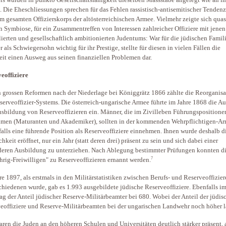
. Die Eheschliessungen sprechen für das Fehlen rassistisch-antisemitischer Tenden
em gesamten Offizierskorps der altösterreichischen Armee. Vielmehr zeigte sich quas
n Symbiose, für ein Zusammentreffen von Interessen zahlreicher Offiziere mit jenen
lierten und gesellschaftlich ambitionierten Judentums: War für die jüdischen Famil
r als Schwiegersohn wichtig für ihr Prestige, stellte für diesen in vielen Fällen die
it einen Ausweg aus seinen finanziellen Problemen dar.
eoffiziere
 grossen Reformen nach der Niederlage bei Königgrätz 1866 zählte die Reorganisa
serveoffizier-Systems. Die österreich-ungarische Armee führte im Jahre 1868 die A
sbildung von Reserveoffizieren ein. Männer, die im Zivilleben Führungspositione
men (Maturanten und Akademiker), sollten in der kommenden Wehrpflichtigen-A
falls eine führende Position als Reserveoffiziere einnehmen. Ihnen wurde deshalb d
hkeit eröffnet, nur ein Jahr (statt deren drei) präsent zu sein und sich dabei einer
eren Ausbildung zu unterziehen. Nach Ablegung bestimmter Prüfungen konnten d
7
hrig-Freiwilligen" zu Reserveoffizieren ernannt werden.
re 1897, als erstmals in den Militärstatistiken zwischen Berufs- und Reserveoffizie
chiedenen wurde, gab es 1.993 ausgebildete jüdische Reserveoffiziere. Ebenfalls im
ag der Anteil jüdischer Reserve-Militärbeamter bei 680. Wobei der Anteil der jüdis
eoffiziere und Reserve-Militärbeamten bei der ungarischen Landwehr noch höher l
ren die Juden an den höheren Schulen und Universitäten deutlich stärker präsent, a