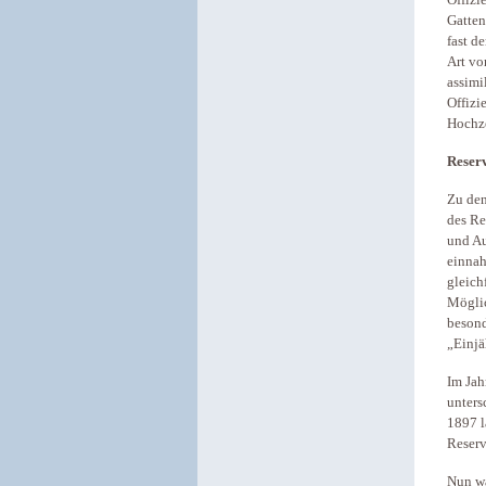
Gatten
fast d
Art vo
assimi
Offizie
Hochze
Reserv
Zu den
des Re
und Au
einnah
gleich
Möglic
besond
„Einjä
Im Jah
unters
1897 l
Reserv
Nun wa