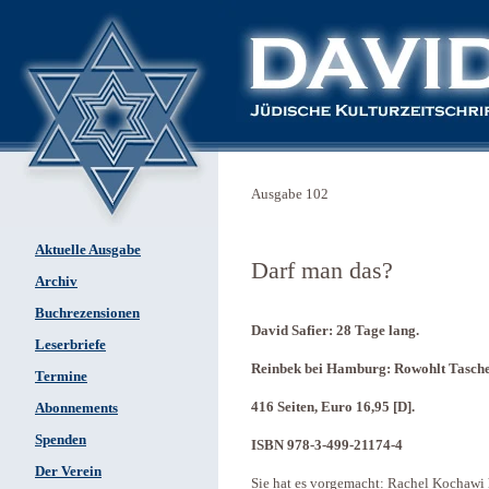
Ausgabe 102
Aktuelle Ausgabe
Darf man das?
Archiv
Buchrezensionen
David Safier: 28 Tage lang.
Leserbriefe
Reinbek bei Hamburg: Rowohlt Tasch
Termine
416 Seiten, Euro 16,95 [D].
Abonnements
Spenden
ISBN 978-3-499-21174-4
Der Verein
Sie hat es vorgemacht: Rachel Kochawi 