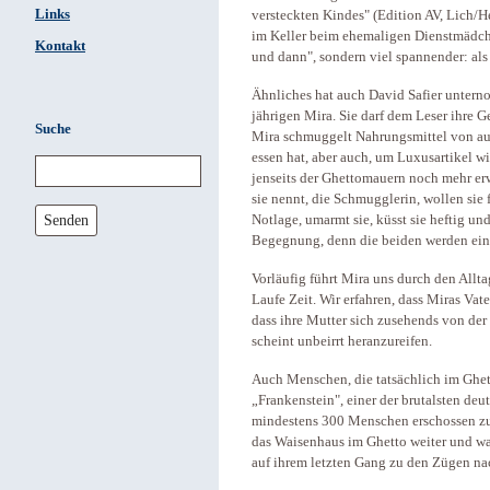
Links
versteckten Kindes" (Edition AV, Lich/H
im Keller beim ehemaligen Dienstmädchen,
Kontakt
und dann", sondern viel spannender: al
Ähnliches hat auch David Safier untern
jährigen Mira. Sie darf dem Leser ihre Ge
Suche
Mira schmuggelt Nahrungsmittel von aus
essen hat, aber auch, um Luxusartikel w
jenseits der Ghettomauern noch mehr e
sie nennt, die Schmugglerin, wollen sie
Senden
Notlage, umarmt sie, küsst sie heftig und
Begegnung, denn die beiden werden ein
Vorläufig führt Mira uns durch den All
Laufe Zeit. Wir erfahren, dass Miras Vat
dass ihre Mutter sich zusehends von der
scheint unbeirrt heranzureifen.
Auch Menschen, die tatsächlich im Ghet
„Frankenstein", einer der brutalsten de
mindestens 300 Menschen erschossen zu h
das Waisenhaus im Ghetto weiter und wach
auf ihrem letzten Gang zu den Zügen na