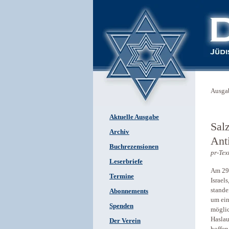
Ausga
Aktuelle Ausgabe
Sal
Archiv
Ant
Buchrezensionen
pr-Tex
Leserbriefe
Am 29.
Termine
Israel
stande
Abonnements
um ein
Spenden
möglic
Haslau
Der Verein