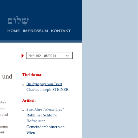
t und
Titelthema:
Die Synagoge von Triest
Charles Joseph STEINER
Artikel:
fter
ächs
Zwei Jahre „Wiener Eruv“
 rund
Rabbiner Schlomo
Hofmeister,
tmann
Gemeinderabbiner von
nur
Wien