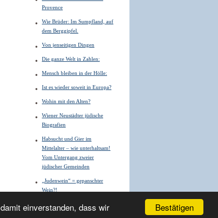
Provence
Wie Brüder: Im Sumpfland, auf
dem Berggipfel.
Von jenseitigen Dingen
Die ganze Welt in Zahlen:
Mensch bleiben in der Hölle:
Ist es wieder soweit in Europa?
Wohin mit den Alten?
Wiener Neustädter jüdische
Biografien
Habsucht und Gier im
Mittelalter – wie unterhaltsam!
Vom Untergang zweier
jüdischer Gemeinden
„Judenwein“ = gepanschter
Wein?!
Bestätigen
 damit einverstanden, dass wir