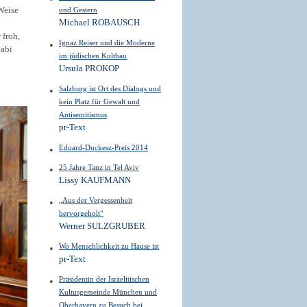
Weise
und Gestern
Michael ROBAUSCH
 froh,
Ignaz Reiser und die Moderne
cabi
im jüdischen Kultbau
Ursula PROKOP
Salzburg ist Ort des Dialogs und
kein Platz für Gewalt und
Antisemitismus
pr-Text
Eduard-Duckesz-Preis 2014
25 Jahre Tanz in Tel Aviv
Lissy KAUFMANN
„Aus der Vergessenheit
hervorgeholt“
Werner SULZGRUBER
Wo Menschlichkeit zu Hause ist
pr-Text
Präsidentin der Israelitischen
Kultus­gemein­de München und
Oberbayern zu Besuch bei