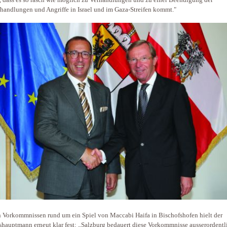
, dass es so rasch wie möglich zu Verhandlungen und zu einer Beendigung der
andlungen und Angriffe in Israel und im Gaza-Streifen kommt."
 Vorkommnissen rund um ein Spiel von Maccabi Haifa in Bischofshofen hielt der
hauptmann erneut klar fest: „Salzburg bedauert diese Vorkommnisse ausserordentl