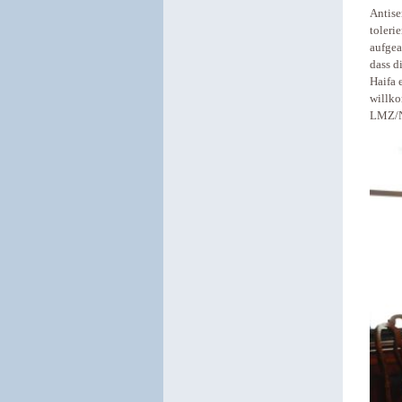
Antise
toleri
aufgea
dass d
Haifa 
willko
LMZ/