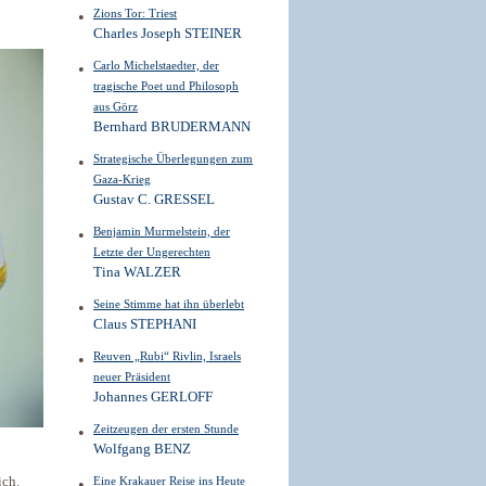
Zions Tor: Triest
Charles Joseph STEINER
Carlo Michelstaedter, der
tragische Poet und Philosoph
aus Görz
Bernhard BRUDERMANN
Strategische Überlegungen zum
Gaza-Krieg
Gustav C. GRESSEL
Benjamin Murmelstein, der
Letzte der Ungerechten
Tina WALZER
Seine Stimme hat ihn überlebt
Claus STEPHANI
Reuven „Rubi“ Rivlin, Israels
neuer Präsident
Johannes GERLOFF
Zeitzeugen der ersten Stunde
Wolfgang BENZ
ich.
Eine Krakauer Reise ins Heute