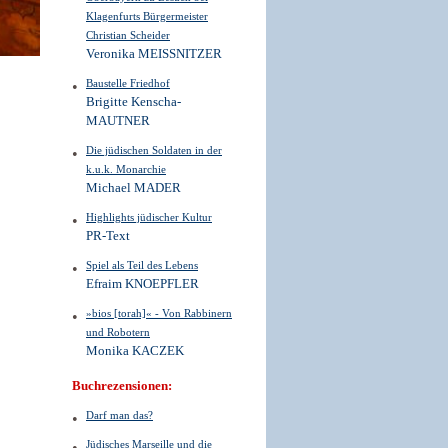
Klagenfurts Bürgermeister
Christian Scheider
Veronika MEISSNITZER
Baustelle Friedhof
Brigitte Kenscha-
MAUTNER
Die jüdischen Soldaten in der
k.u.k. Monarchie
Michael MADER
Highlights jüdischer Kultur
PR-Text
Spiel als Teil des Lebens
Efraim KNOEPFLER
»bios [torah]« - Von Rabbinern
und Robotern
Monika KACZEK
Buchrezensionen:
Darf man das?
Jüdisches Marseille und die