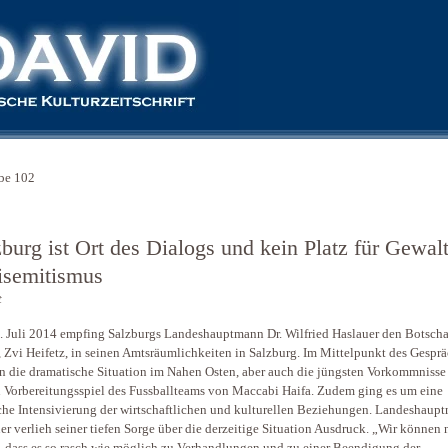
be 102
zburg ist Ort des Dialogs und kein Platz für Gewal
isemitismus
t
 Juli 2014 empfing Salzburgs Landeshauptmann Dr. Wilfried Haslauer den Botscha
s, Zvi Heifetz, in seinen Amtsräumlichkeiten in Salzburg. Im Mittelpunkt des Gespr
n die dramatische Situation im Nahen Osten, aber auch die jüngsten Vorkommnisse
 Vorbereitungsspiel des Fussballteams von Maccabi Haifa. Zudem ging es um eine
he Intensivierung der wirtschaftlichen und kulturellen Beziehungen. Landeshaup
er verlieh seiner tiefen Sorge über die derzeitige Situation Ausdruck. „Wir können 