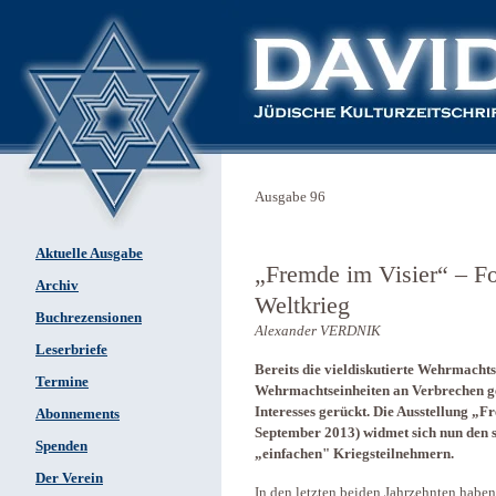
Ausgabe 96
Aktuelle Ausgabe
„Fremde im Visier“ – F
Archiv
Weltkrieg
Buchrezensionen
Alexander VERDNIK
Leserbriefe
Bereits die vieldiskutierte Wehrmachts
Termine
Wehrmachtseinheiten an Verbrechen geg
Interesses gerückt. Die Ausstellung „
Abonnements
September 2013) widmet sich nun den 
Spenden
„einfachen" Kriegsteilnehmern.
Der Verein
In den letzten beiden Jahrzehnten haben