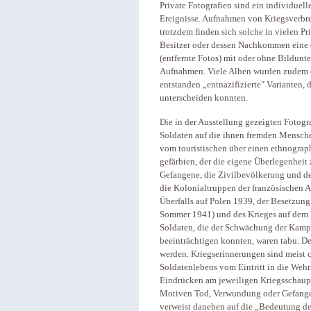
Private Fotografien sind ein individuelle
Ereignisse. Aufnahmen von Kriegsverbre
trotzdem finden sich solche in vielen Pr
Besitzer oder dessen Nachkommen eine (
(entfernte Fotos) mit oder ohne Bildunte
Aufnahmen. Viele Alben wurden zudem e
entstanden „entnazifizierte" Varianten, 
unterscheiden konnten.
Die in der Ausstellung gezeigten Fotogr
Soldaten auf die ihnen fremden Mensche
vom touristischen über einen ethnograph
gefärbten, der die eigene Überlegenheit
Gefangene, die Zivilbevölkerung und de
die Kolonialtruppen der französischen 
Überfalls auf Polen 1939, der Besetzun
Sommer 1941) und des Krieges auf dem 
Soldaten, die der Schwächung der Kamp
beeinträchtigen konnten, waren tabu. De
werden. Kriegserinnerungen sind meist 
Soldatenlebens vom Eintritt in die Wehr
Eindrücken am jeweiligen Kriegsschaupl
Motiven Tod, Verwundung oder Gefangen
verweist daneben auf die „Bedeutung der